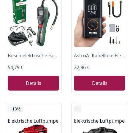
Bosch elektrische Fahrradpumpe/Luftpumpe/Mini Kompressor EasyPump (3,0 Ah Akku, 3,6 Volt, Autostop-Funktion, 150 PSI, 10,3 bar, LED, über USB-C® wiederaufladbar, im Karton)
AstroAI Kabellose Elektrische Luftpumpe, Tragbare Akku Fahrradpumpe
54,79 €
22,96 €
Details
Details
-13%
-
Elektrische Luftpumpen
Elektrische Luftpumpen