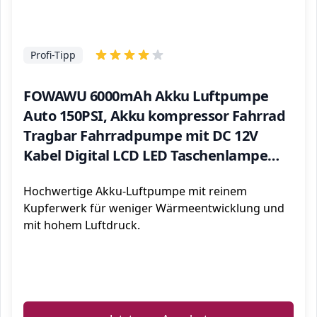
Profi-Tipp
FOWAWU 6000mAh Akku Luftpumpe
Auto 150PSI, Akku kompressor Fahrrad
Tragbar Fahrradpumpe mit DC 12V
Kabel Digital LCD LED Taschenlampe
Powerbank,Elektrische Luftpumpe für
Hochwertige Akku-Luftpumpe mit reinem
Auto Fahrrad Motorrad Bälle
Kupferwerk für weniger Wärmeentwicklung und
mit hohem Luftdruck.
ℹ️