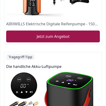
AIRXWILLS Elektrische Digitale Reifenpumpe - 150PSI Fahrradluftpumpe Kompressor mit LCD-Bildschirm für Auto, Fahrrad, Motorrad, Basketball, Football usw (2000mAh Akku).
Jetzt zum Angebot
Tragegriff-Tipp
Die handliche Akku-Luftpumpe