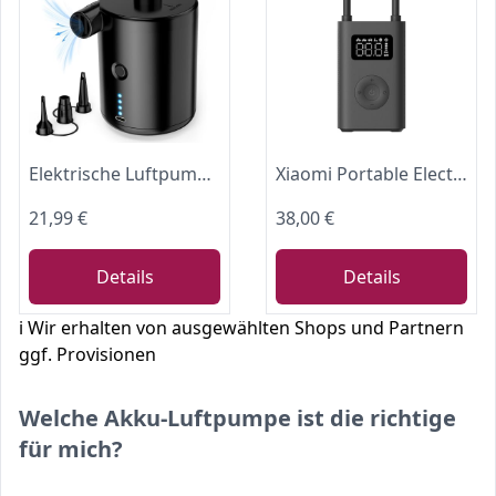
Elektrische Luftpumpe, 4000mAh Akku Elektrische Pumpe mit 4 Düsen für Luftmatratze, Matratze, Pool, Planschbecken, Wiederaufladbare Elektrische Luftpumpe mit Schnellem Aufblasen/Entleeren
Xiaomi Portable Electric Air Compressor 2 Elektrische luftpumpe
21,99 €
38,00 €
Details
Details
ℹ️ Wir erhalten von ausgewählten Shops und Partnern
ggf. Provisionen
Welche Akku-Luftpumpe ist die richtige
für mich?