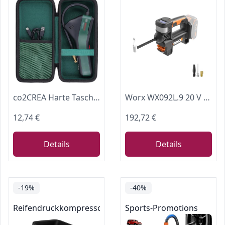
co2CREA Harte Tasche für Bosch elektrische Fahrradpumpe/Luftpumpe/Mini Kompressor EasyPump (Nur hülle,Ohne Kompressor)
Worx WX092L.9 20 V Power Share tragbare Luftpumpe (nur Werkzeug)
12,74 €
192,72 €
Details
Details
-19%
-40%
Reifendruckkompressoren & -pumpen
Sports-Promotions