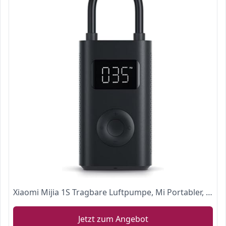
Xiaomi Mijia 1S Tragbare Luftpumpe, Mi Portabler, Xiaomi 150 PSI Inflator mit 2000 mAh Akku, Mini Tragbarer Luftkompressor mit LED Drucksensor für Auto, Fahrrad, Motorrad, Ball, E-Scooter etc.
Jetzt zum Angebot