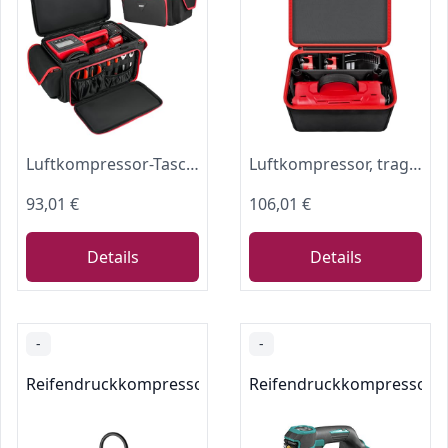
Luftkompressor-Tasche, kompatibel mit Milwaukee M18 Reifenfüller 2848-20
Luftkompressor, tragbare Tasche, kompatibel mit Craftsman V20 Reifenfüller (CMCE520B). Reifenfüller, Reise-Aufbewahrungshalter für Handwerker, 20-V-Batterien und Akku-Ladegerät (nur Box)
93,01 €
106,01 €
Details
Details
-
-
Reifendruckkompressoren & -pumpen
Reifendruckkompressore