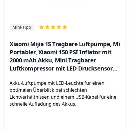
Mini-Tipp
Xiaomi Mijia 1S Tragbare Luftpumpe, Mi
Portabler, Xiaomi 150 PSI Inflator mit
2000 mAh Akku, Mini Tragbarer
Luftkompressor mit LED Drucksensor
für Auto, Fahrrad, Motorrad, Ball, E-
Akku-Luftpumpe mit LED-Leuchte für einen
Scooter etc.
optimalen Überblick bei schlechten
Lichtverhältnissen und einem USB-Kabel für eine
schnelle Aufladung des Akkus.
ℹ️