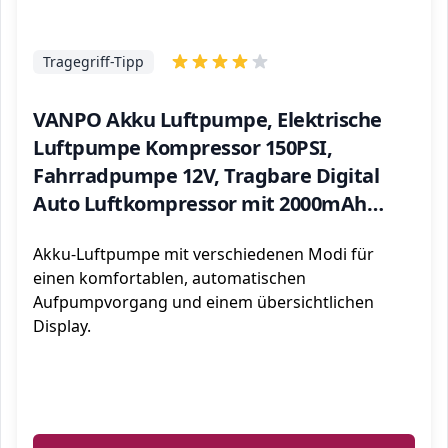
Tragegriff-Tipp
VANPO Akku Luftpumpe, Elektrische
Luftpumpe Kompressor 150PSI,
Fahrradpumpe 12V, Tragbare Digital
Auto Luftkompressor mit 2000mAh
Wiederaufladbarer Batterie, Pumpe für
Akku-Luftpumpe mit verschiedenen Modi für
Auto, Fahrrad, Motorrad, Fußball
einen komfortablen, automatischen
Aufpumpvorgang und einem übersichtlichen
Display.
ℹ️