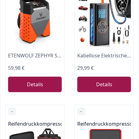
ETENWOLF ZEPHYR S3 7800mAh Elektrische Luftpumpe 160 PSI/11.03Bar
Kabellose Elektrische Luftpumpe 8000mAh, 150PSI Akku-Kompressor, Dual-Power Elektrische Fahrradpumpe mit Digitalanzeige & LED-Licht mit 4 Verschiedenen Düsen, Autostopp für Auto,Motorrad,Fahrrad,Bälle
59,98 €
29,99 €
Details
Details
-
-
Reifendruckkompressoren & -pumpen
Reifendruckkompressore