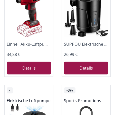
Einhell Akku-Luftpumpe CE-AP 18 Li-Solo
SUPPOU Elektrische Luftpumpe,5200mAh Wiederaufladbare Akku Luftpumpe Planschbecken Pool Kinder,Mini Elektrische Pump Inflator mit 4 Luftdüsen,Schnell Inflator für Schlauchboot und Luftmatratze
34,88 €
26,99 €
Details
Details
-
-3%
Elektrische Luftpumpen
Sports-Promotions