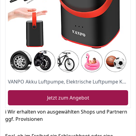
VANPO Akku Luftpumpe, Elektrische Luftpumpe Kompressor 150PSI, Fahrradpumpe 12V, Tragbare Digital Auto Luftkompressor mit 2000mAh Wiederaufladbarer Batterie, Pumpe für Auto, Fahrrad, Motorrad, Fußball
Jetzt zum Angebot
ℹ️ Wir erhalten von ausgewählten Shops und Partnern
ggf. Provisionen