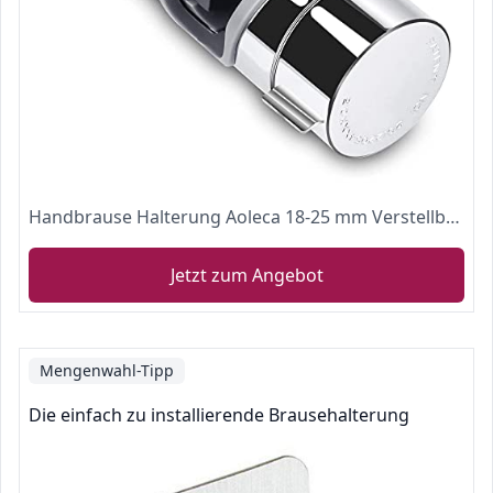
Handbrause Halterung Aoleca 18-25 mm Verstellbar Brausehalter Duschhalterung für Handbrause oder Duschkopf Für Badezimmer, 360° drehbar, ABS Grade Kunststoff, Verchromt
Jetzt zum Angebot
Mengenwahl-Tipp
Die einfach zu installierende Brausehalterung