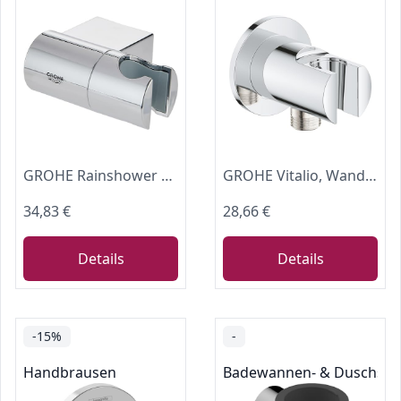
GROHE Rainshower Handbrausehalter (verstellbar, langlebig), chrom, 27055000
GROHE Vitalio, Wandanschlussbogen (Duschkopf Halterung mit Standardanschluss 1/2", passend für alle Standard Duschbrausen, langlebige Oberfläche, Wandmontage), chrom, 26962001
34,83 €
28,66 €
Details
Details
-15%
-
Handbrausen
Badewannen- & Duschsys