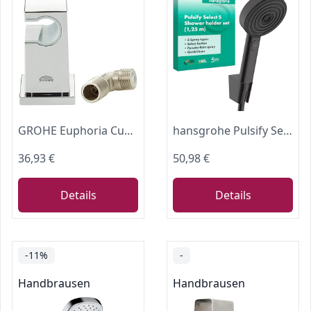
GROHE Euphoria Cube - Wandanschlussbogen (1/2", mit Wandbrausehalter, langlebige Oberfläche), chrom, 26370000
hansgrohe Pulsify Select S - Duschset mit Duschkopf (3 Strahlarten inkl. PowderRain), Duschschlauch (1,25 m) und Duschkopfhalterung, Mattschwarz, 24302670
36,93 €
50,98 €
Details
Details
-11%
-
Handbrausen
Handbrausen