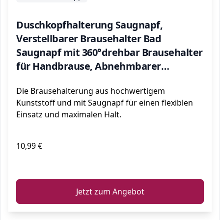
Duschkopfhalterung Saugnapf,
Verstellbarer Brausehalter Bad
Saugnapf mit 360°drehbar Brausehalter
für Handbrause, Abnehmbarer
Handbrause Halterung und an der
Die Brausehalterung aus hochwertigem
Wand montierte Saughalterung
Kunststoff und mit Saugnapf für einen flexiblen
Einsatz und maximalen Halt.
10,99 €
ℹ️
Jetzt zum Angebot