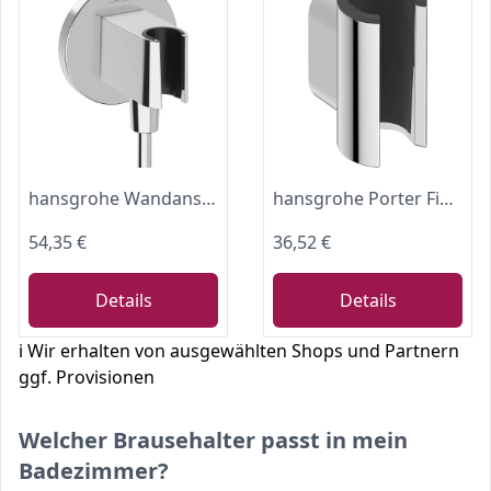
hansgrohe Wandanschluss mit Duschkopfhalterung FixFit S, Chrom
hansgrohe Porter Fine - Duschkopfhalterung, Duschhalterung für Brauseschläuche mit konischer Mutter, Handbrause Halterung, Chrom, 28885000
54,35 €
36,52 €
Details
Details
ℹ️ Wir erhalten von ausgewählten Shops und Partnern
ggf. Provisionen
Welcher Brausehalter passt in mein
Badezimmer?