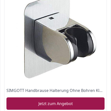
SIMGOTT Handbrause Halterung Ohne Bohren Kleber Winkel Verstellbar Brausehalter Duschhalterung, Super Power, Wasserdicht.
Jetzt zum Angebot