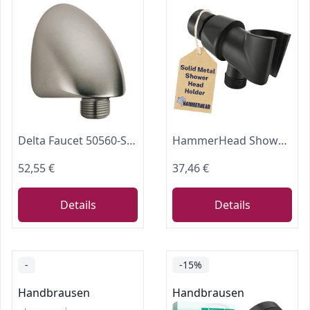
Delta Faucet 50560-SS Wandbogen für Handbrause Edelstahl
HammerHead Showers® Handbrausehalter aus Metall – Mattschwarz – verstellbarer Duschstabhalter mit Universal-Wandhaken und Messing-Kugeln – Handbrausekopfhalter
52,55 €
37,46 €
Details
Details
-
-15%
Handbrausen
Handbrausen