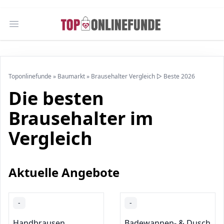
Open main menu
Toponlinefunde
»
Baumarkt
»
Brausehalter Vergleich ▷ Beste 2026
Die besten
Brausehalter im
Vergleich
Aktuelle Angebote
-
-
Handbrausen
Badewannen- & Duschsys