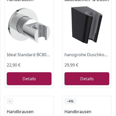
Ideal Standard BC806AA Idealrain Brausehalter für Handbrause, Handbrause Halterung Universal, Brausehalter Wand, Duschhalterung für Duschkopf, Wandmontage Dusche, Badezimmer Bad Zubehör, Chrom
hansgrohe Duschkopfhalterung Porter S, Brausehalter, Mattschwarz
22,90 €
29,99 €
Details
Details
-
-4%
Handbrausen
Handbrausen