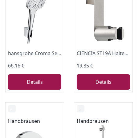
hansgrohe Croma Select E Duschkopf inkl. Duschkopfhalter, 3 Strahlarten, Weiß/Chrom
CIENCIA ST19A Halterung für Handbrause, Edelstahl
66,16 €
19,35 €
Details
Details
-
-
Handbrausen
Handbrausen