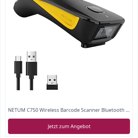
NETUM C750 Wireless Barcode Scanner Bluetooth Compatible Small Pocket USB 1D 2D QR Code Scanner for Inventory
Jetzt zum Angebot