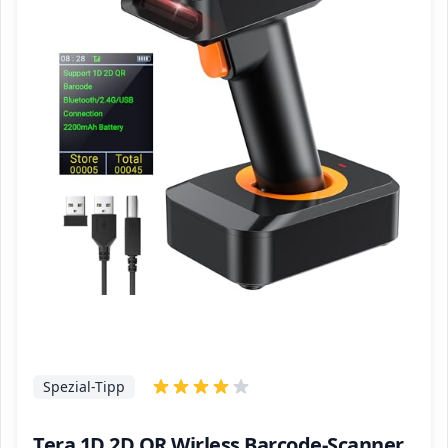
Spezial-Tipp
Tera 1D 2D QR Wirless Barcode-Scanner