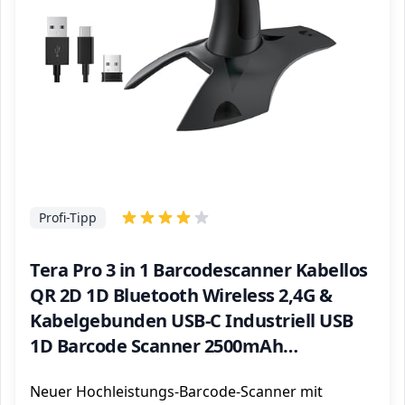
Profi-Tipp
Tera Pro 3 in 1 Barcodescanner Kabellos
QR 2D 1D Bluetooth Wireless 2,4G &
Kabelgebunden USB-C Industriell USB
1D Barcode Scanner 2500mAh
Exzellente Fallfestigkeit mit Ständer,
Neuer Hochleistungs-Barcode-Scanner mit
Modell 8100