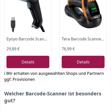
Eyoyo Barcode Scanner 1D 2D QR kabelgebunden, QR Code Scanner Handheld Barcode Leser für PC, Mac, Laptop
Tera Barcode Scanner 3-in-1 mit Display & Ladestation für Kasse & Lager
29,89 €
76,99 €
Details
Details
ℹ️ Wir erhalten von ausgewählten Shops und Partnern
ggf. Provisionen
Welcher Barcode-Scanner ist besonders
gut?