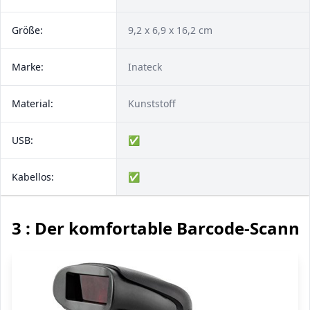
Größe:
9,2 x 6,9 x 16,2 cm
Marke:
‎Inateck
Material:
Kunststoff
USB:
✅
Kabellos:
✅
3 : Der komfortable Barcode-Scanne