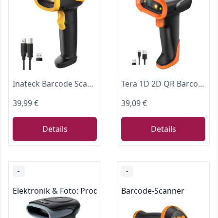
Inateck Barcode Scanner Kabellos 1D 2D QR Code, Bluetooth/2.4G/USB, BCST-23
Tera 1D 2D QR Barcode Scanner Kabellos mit Bluetooth: 2200 mAh Lithium-Polymer Akku 2.4G Wireless & USB Kabelgebunden Handscanner CMOS Global Shutter für POS Kassensystem Lager Einzelhandel Büro D5300
39,99 €
39,09 €
Details
Details
-
-
Elektronik & Foto: Produkte mit Umwelt-Label
Barcode-Scanner