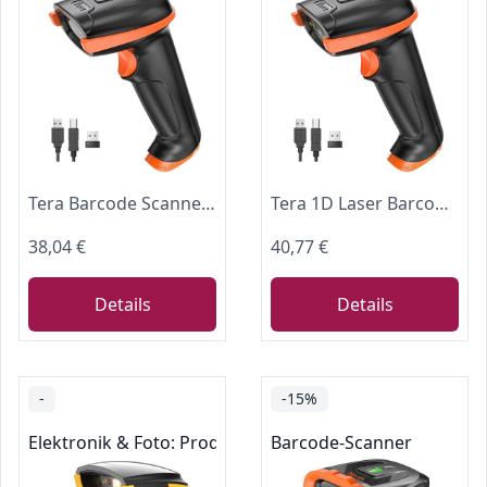
Tera Barcode Scanner 1D/2D/QR 3-in-1 Kabellos USB Bluetooth für Kasse & PC
Tera 1D Laser Barcode Scanner Kabellos mit Akku‑Anzeige: 12 h Akkulaufzeit
38,04 €
40,77 €
Details
Details
-
-15%
Elektronik & Foto: Produkte mit Umwelt-Label
Barcode-Scanner