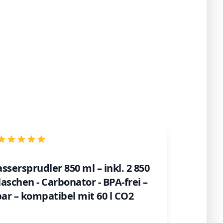
ssersprudler 850 ml – inkl. 2 850
aschen - Carbonator - BPA-frei –
bar – kompatibel mit 60 l CO2