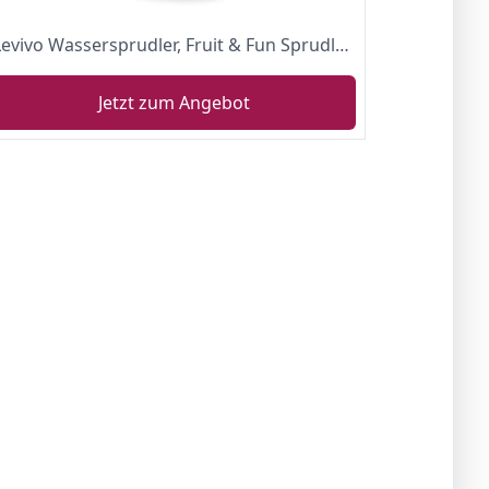
Levivo Wassersprudler, Fruit & Fun Sprudler Slim, mit 1L Sprudlerflasche, ohne gefüllten Standard CO2 Zylinder für 60L Wasser, Kohlensäure für Wasser, Cocktails und andere Getränke, Farbe: Silber
Jetzt zum Angebot