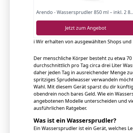
Arendo - Wassersprudler 850 ml – inkl. 2 850 ml Wasserflaschen - Carbonator - BPA-frei – fein do
Jetzt zum Angebot
ℹ️ Wir erhalten von ausgewählten Shops und
Der menschliche Körper besteht zu etwa 70
durchschnittlich pro Tag circa drei Liter Wa
daher jeden Tag in ausreichender Menge zu
spritziges Sprudelwasser verwandeln möchte
Wahl. Mit diesem Gerät sparst du dir künft
obendrein noch bares Geld. Wie ein Wassersp
angebotenen Modelle unterscheiden und vie
ausführlichen Ratgeber.
Was ist ein Wassersprudler?
Ein Wassersprudler ist ein Gerät, welches L