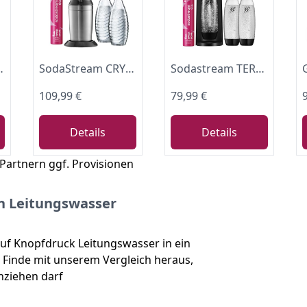
r – Soda Streamer kompatibel mit 60 l CO2 Zylindern
SodaStream CRYSTAL 3.0 Wassersprudler - 2x 0,7L Glaskaraffe & CO2-Zylinder
Sodastream TERRA Wassersprudler, Soda Stream Maschine mit 1 Quick Connect 60L CO2-Zylinder, 2x 1L und 3x 1L spülmaschinengeeignete Kunststoff-Sprudlerflaschen, Höhe 44 cm, Schwarz
109,99 €
79,99 €
Details
Details
 Partnern ggf. Provisionen
in Leitungswasser
uf Knopfdruck Leitungswasser in ein
. Finde mit unserem Vergleich heraus,
nziehen darf