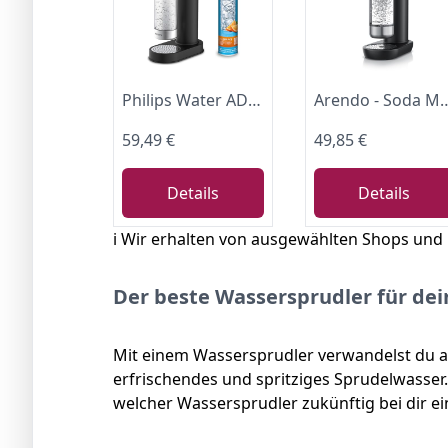
Philips Water ADD4902BK/10 GoZero Wassersprudler, plastik, 1 Liter, Schwarz
Arendo - Soda Maker Wassersprudler – inkl. 1000 ml Wasserflasche BPA frei – fein dosierba
59,49 €
49,85 €
Details
Details
ℹ️ Wir erhalten von ausgewählten Shops und
Der beste Wassersprudler für de
Mit einem Wassersprudler verwandelst du a
erfrischendes und spritziges Sprudelwasser
welcher Wassersprudler zukünftig bei dir ei