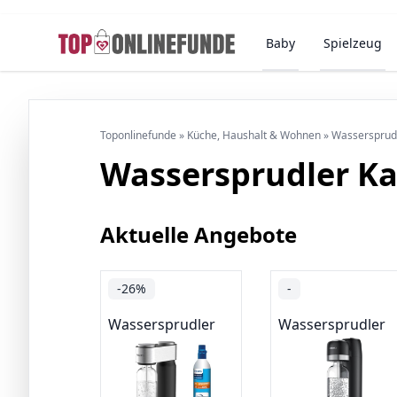
Baby
Spielzeug
Toponlinefunde
»
Küche, Haushalt & Wohnen
»
Wassersprudl
Wassersprudler K
Aktuelle Angebote
-26%
-
Wassersprudler
Wassersprudler