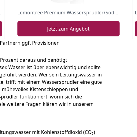
sierbar – kompatibel mit 60 l CO2 Zylindern
Lemontree Premium Wassersprudler/Soda Sprudelwasser, inkl. BPA-freie PET-Flasche, kompatibel mit CO2 Sodastream Zylindern
Jetzt zum Angebot
 Partnern ggf. Provisionen
 Prozent daraus und benötigt
sser. Wasser ist überlebenswichtig und sollte
geführt werden. Wer sein Leitungswasser in
, trifft mit einem Wassersprudler eine gute
ig mühevolles Kistenschleppen und
rudler funktioniert, worin sich die
le weitere Fragen klären wir in unserem
eitungswasser mit Kohlenstoffdioxid (CO₂)