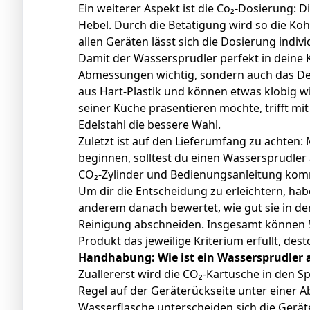
Ein weiterer Aspekt ist die Co₂-Dosierung: D
Hebel. Durch die Betätigung wird so die Ko
allen Geräten lässt sich die Dosierung individ
Damit der Wassersprudler perfekt in deine K
Abmessungen wichtig, sondern auch das De
aus Hart-Plastik und können etwas klobig w
seiner Küche präsentieren möchte, trifft m
Edelstahl die bessere Wahl.
Zuletzt ist auf den Lieferumfang zu achten
beginnen, solltest du einen Wassersprudler
CO₂-Zylinder und Bedienungsanleitung kom
Um dir die Entscheidung zu erleichtern, ha
anderem danach bewertet, wie gut sie in 
Reinigung abschneiden. Insgesamt können 5
Produkt das jeweilige Kriterium erfüllt, dest
Handhabung: Wie ist ein Wassersprudler
Zuallererst wird die CO₂-Kartusche in den Sp
Regel auf der Geräterückseite unter einer 
Wasserflasche unterscheiden sich die Geräte