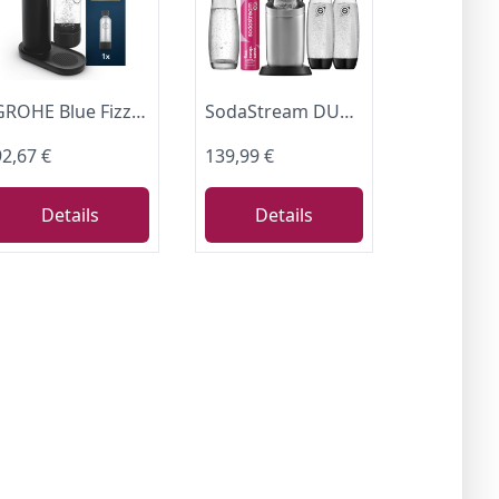
GROHE Blue Fizz, Wassersprudler Starter Set (3 einstellbare Sprudel-Stufen, ohne CO2 Flasche, 1x 0,85l Wasserflasche + Reinigungspulver), schwarz, 31943K00
SodaStream DUO Wassersprudler - 4x 1L Sprudlerflaschen & CO2-Zylinder
92,67 €
139,99 €
Details
Details