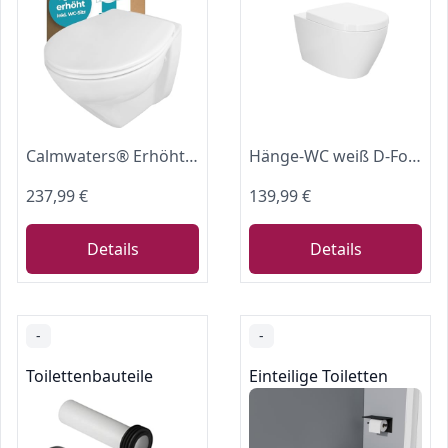
Calmwaters® Erhöhtes Wand WC spülrandlos Modern Plus mit Toilettendeckel, +6 cm Erhöhung, erhöhte Toilette inkl. abnehmbarem WC Sitz mit Absenkautomatik und Fast-Fix, Komfort Tiefspüler, Weiß
Hänge-WC weiß D-Form| Moderne Toilette WC | Tiefspüler Hänge WC | WC Sitz mit Absenkautomatik | Gäste WC | Länge 55.5cm, Weiß | Wand WC spülrandlos | Leise Spülung
237,99 €
139,99 €
Details
Details
-
-
Toilettenbauteile
Einteilige Toiletten