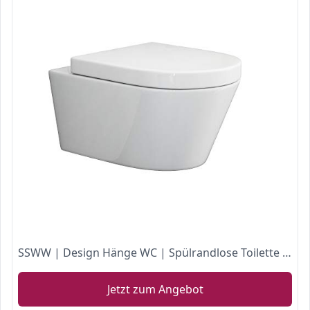
SSWW | Design Hänge WC | Spülrandlose Toilette | Wand-WC | WC-Set | Inkl. abnehmbaren WC-Sitz mit Softclose Absenkautomatik | BETA.19 | 540 x 360 x 310 mm
Jetzt zum Angebot