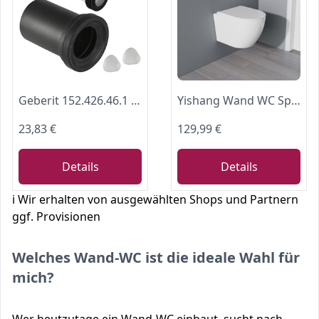
Geberit 152.426.46.1 Anschlussset für Wand-WC PE d90 / 110, 180mm mit Deckkappen
Yishang Wand WC Spülrandlos, Toilette WC mit Toilettendeckel mit Absenkautomatik, Hänge WC Runde mit Breiter Toilettensitz, Toilettenschüssel Weiß mit Nano, 53 cm lang
23,83 €
129,99 €
Details
Details
ℹ️ Wir erhalten von ausgewählten Shops und Partnern
ggf. Provisionen
Welches Wand-WC ist die ideale Wahl für
mich?