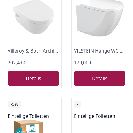
Villeroy & Boch Architectura Combi-Pack Tiefspül- WC DirectFlush (offener Spülrand) inklusive WC-Sitz mit SoftClosing Funktion, Weiß Alpin, 5684HR01, Farbe: Weiß
VILSTEIN Hänge WC mit 360° Tornado-Spülung, Spülrandloses Wand-Toilettenbecken aus Keramik, geräuscharm, inkl. WC-Sitz mit Absenkautomatik – Weiß, [49 cm lang]
202,49 €
179,00 €
Details
Details
-5%
-
Einteilige Toiletten
Einteilige Toiletten