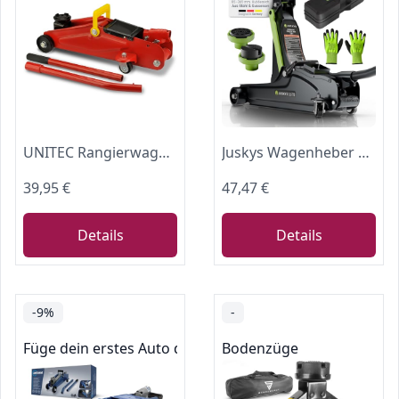
UNITEC Rangierwagenheber, Hydraulik 2 T Tragkraft, für Werkstatt und Hobby, gefertigt aus Qualitätsstahl
Juskys Wagenheber 2,5 t – Hydraulischer Rangierwagenheber aus Stahl 85–390 mm, mit Transportbox, Gummiauflagen & Zubehör – Schwarz/Grün
39,95 €
47,47 €
Details
Details
-9%
-
Füge dein erstes Auto der Garage hinzu
Bodenzüge