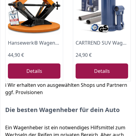
Hansewerk® Wagenheber Scherenwagenheber 2t inkl. Ratsche (Basic)
CARTREND SUV Wagenheber Stempelwagenheber Hydraulisch 5t von 185mm - bis 360mm 10007
44,90 €
24,90 €
Details
Details
ℹ️ Wir erhalten von ausgewählten Shops und Partnern
ggf. Provisionen
Die besten Wagenheber für dein Auto
Ein Wagenheber ist ein notwendiges Hilfsmittel zum
Wechseln der Reifen im privaten Bereich. Aber auch