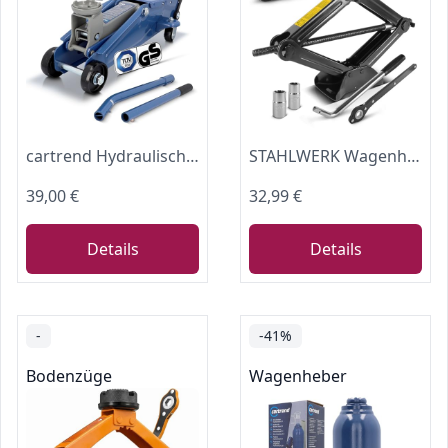
cartrend Hydraulischer Rangierwagenheber, Tragkraft bis 2t, 135-342 mm, Rangierheber für Auto und Kleintransporter, Wagenheber für Haus und Werkstatt, gefertigt aus Qualitätsstahl
STAHLWERK Wagenheber – Scherenwagenheber mit Ratsche, 2 Tonnen Hubkraft, Teleskop-Radmutterschlüssel inklusive Stecknüssen, Transporttasche, kompaktes Wagenheber-Set für Reifenwechsel & Werkstatt
39,00 €
32,99 €
Details
Details
-
-41%
Bodenzüge
Wagenheber