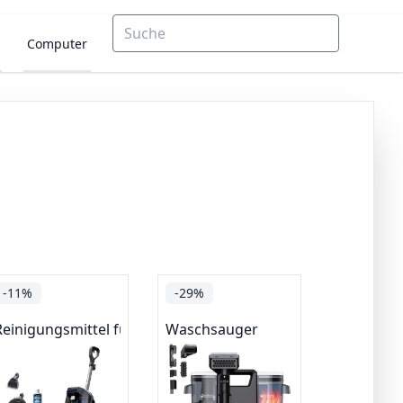
Computer
-11%
-29%
bsauger
Reinigungsmittel für Teppichbodenreiniger
Waschsauger