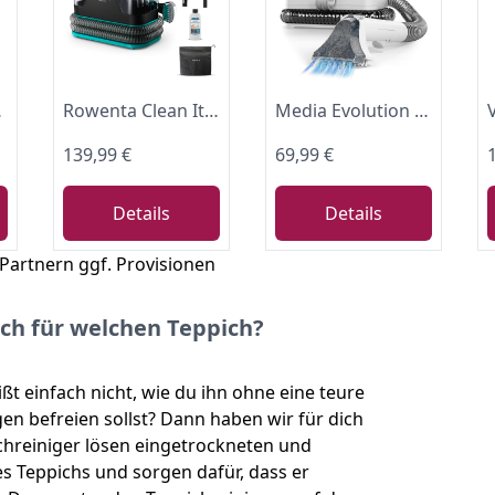
n Dekontamination | 800 W
Rowenta Clean It Fleckenreiniger, tragbarer Teppichreiniger, schnelle und einfache Reinigung, abnehmbarer 2.3-Liter-Tank, wechselbare Reinigungsköpfe, 750 Watt, Grün, Schwarz, IN5020F0
Media Evolution Polsterreiniger Gerät und Nassauger – Kompakter Teppichreiniger und Textilreiniger – Waschsauger für Teppich, Polster Autositze & Sofa
139,99 €
69,99 €
Details
Details
 Partnern ggf. Provisionen
ich für welchen Teppich?
ißt einfach nicht, wie du ihn ohne eine teure
en befreien sollst? Dann haben wir für dich
chreiniger lösen eingetrockneten und
s Teppichs und sorgen dafür, dass er