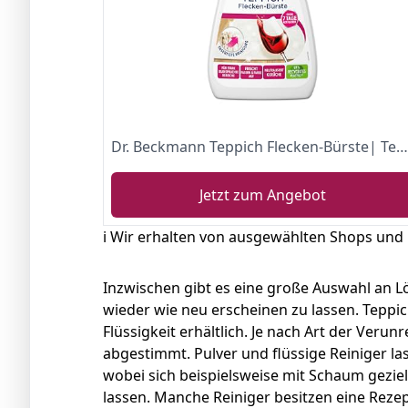
Dr. Beckmann Teppich Flecken-Bürste| Teppichreiniger zur Entfernung selbst hartnäckiger Flecken und Gerüche |inkl. Bürstenapplikator (650 ml)
Jetzt zum Angebot
ℹ️ Wir erhalten von ausgewählten Shops und
Inzwischen gibt es eine große Auswahl an 
wieder wie neu erscheinen zu lassen. Teppic
Flüssigkeit erhältlich. Je nach Art der Verun
abgestimmt. Pulver und flüssige Reiniger la
wobei sich beispielsweise mit Schaum geziel
lassen. Manche Reiniger besitzen eine Rezept