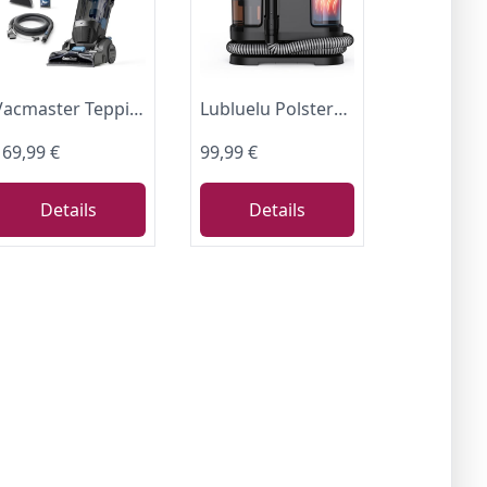
Vacmaster Teppichreiniger | Professionelle Ergebnisse | Entfernt Schmutz und Flecken | Leistungsstarker 750W Motor | 3,2L Tankkapazität | Für Teppiche, Treppen und Polster
Lubluelu Polsterreiniger Gerät, 1400 W, 18 kPa, erhitzt Wasser in 10 Sek.
169,99 €
99,99 €
Details
Details