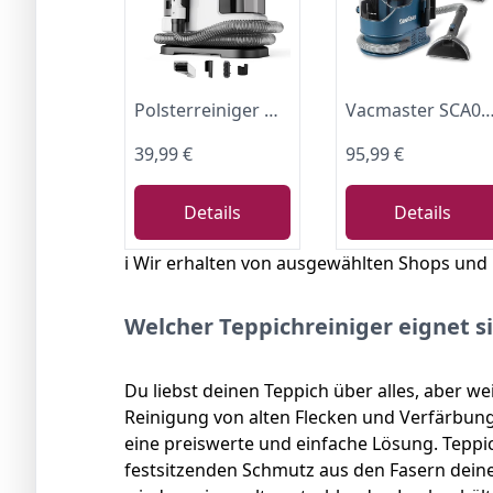
Polsterreiniger Gerät Nasssauger Waschsauger Dampfreiniger Polstermöbel
Vacmaster SCA0801 Waschsauger Teppichreiniger Fleckenreiniger für Teppiche, Vorleger, Polster, Treppen und Autos | Nass-Trocken-Sauger Starke Saugkraft Wasser Wasche
39,99 €
95,99 €
Details
Details
ℹ️ Wir erhalten von ausgewählten Shops und
Welcher Teppichreiniger eignet s
Du liebst deinen Teppich über alles, aber we
Reinigung von alten Flecken und Verfärbung
eine preiswerte und einfache Lösung. Teppi
festsitzenden Schmutz aus den Fasern deine