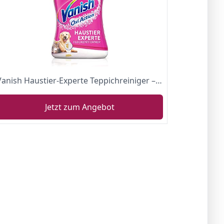
Vanish Haustier-Experte Teppichreiniger – Reinigungsspray zur Teppich- & Polsterpflege – Gegen Schmutz & Geruch nach Urin – Punktuelle Fleckentfernung – 1 x 750 ml
Jetzt zum Angebot