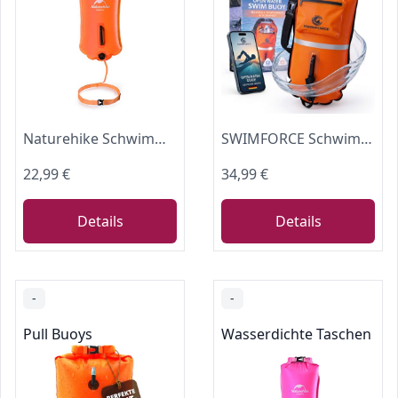
Naturehike Schwimmboje Dry Bag Wasserdichter Trockensack 18L Aufblasbare Schwimmende Flotation Swim Boje Strandtasche für Open Water, Swimming Buoy, Triathlon (Orange)
SWIMFORCE Schwimmboje Erwachsene Freiwasser [28L] – Aufblasbare Boje & Trockentasche für Sicherheit & Sichtbarkeit – Quick-Access-Fach, Hüftgurt – für Triathlon, SUP, Kajak & Wildschwimmen
22,99 €
34,99 €
Details
Details
-
-
Pull Buoys
Wasserdichte Taschen