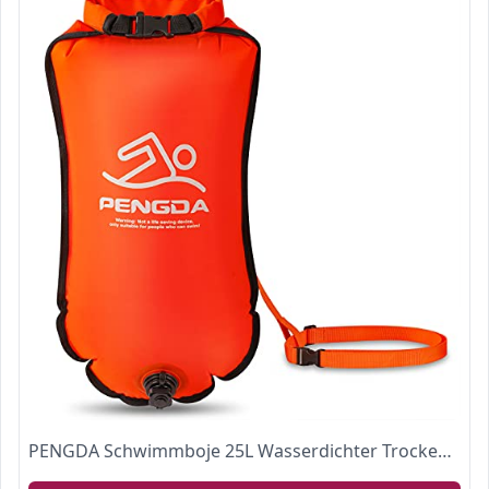
PENGDA Schwimmboje 25L Wasserdichter Trockensack Sicherheit Schwimmen Open Water und Triathlon Swimming Buoy, Swim Bubble für Kajakfahrer Freiwasser-Triathleten, Surfer, Schwimmen, Bootfahre (Orange)