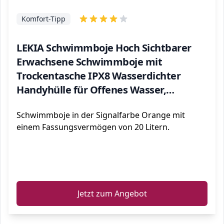
Komfort-Tipp
LEKIA Schwimmboje Hoch Sichtbarer
Erwachsene Schwimmboje mit
Trockentasche IPX8 Wasserdichter
Handyhülle für Offenes Wasser,
Aufblasbare Sicherheits Rettungsboje
Schwimmboje in der Signalfarbe Orange mit
für Schwimmen, Triathlon, Schnorchler
einem Fassungsvermögen von 20 Litern.
ℹ️
Jetzt zum Angebot