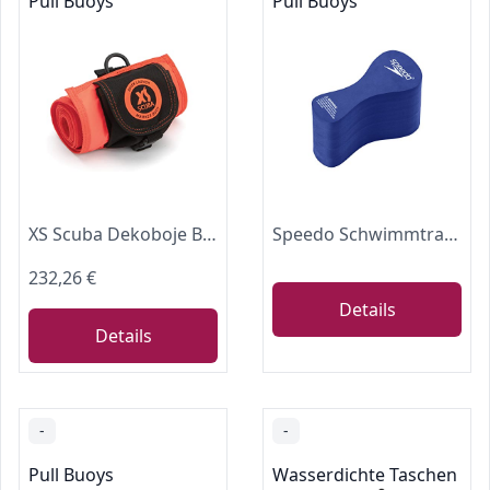
Pull Buoys
Pull Buoys
XS Scuba Dekoboje Buoy 183 x 31 cm Quick-Launch Rolle integriert Stab Deko Deco Oberfläche
Speedo Schwimmtraining-Buje für Erwachsene, Blau
232,26 €
Details
Details
-
-
Pull Buoys
Wasserdichte Taschen