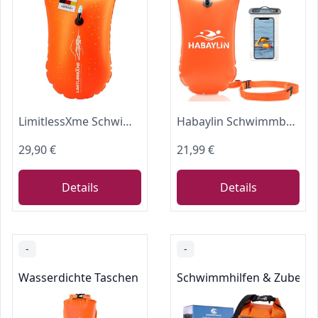
LimitlessXme Schwimmboje & Trockensack - 28l Orange. Sicherheit beim Schwimmen, Open Water und Triathlon. Swimming Buoy, Swim Bubble, Schwimm Boj aufblasbar
Habaylin Schwimmboje - 20L Orange, Boje Schwimmen für Erwachsene
29,90 €
21,99 €
Details
Details
-
-
Wasserdichte Taschen
Schwimmhilfen & Zubehö