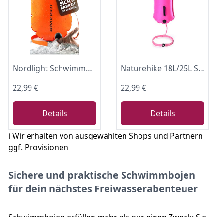
Nordlight Schwimmboje - Dry Bag Schwimmhilfe Erwachsene wasserdichte Tasche, Aufblasbarer wasserfester Beutel + Boje für Schwimmen Triathlon Wasser Nassbeutel Packsack Sicherheitsboje - 28L Classic
Naturehike 18L/25L Schwimmboje Zwei Airbags Swim Boje Trockensack wasserdichte Strandtasche mit Verstellbarer Hüftgurtfür Schwimmer Küstenstrand-Rosa/18L
22,99 €
22,99 €
Details
Details
ℹ️ Wir erhalten von ausgewählten Shops und Partnern
ggf. Provisionen
Sichere und praktische Schwimmbojen
für dein nächstes Freiwasserabenteuer