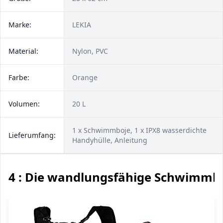
Marke:
LEKIA
Material:
Nylon, PVC
Farbe:
Orange
Volumen:
20 L
1 x Schwimmboje, 1 x IPX8 wasserdichte
Lieferumfang:
Handyhülle, Anleitung
4 : Die wandlungsfähige Schwimmb