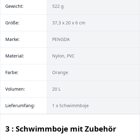
Gewicht:
522 g
Größe:
‎37,3 x 20 x 6 cm
Marke:
PENGDA
Material:
Nylon, PVC
Farbe:
Orange
Volumen:
20 L
Lieferumfang:
1 x Schwimmboje
3 : Schwimmboje mit Zubehör