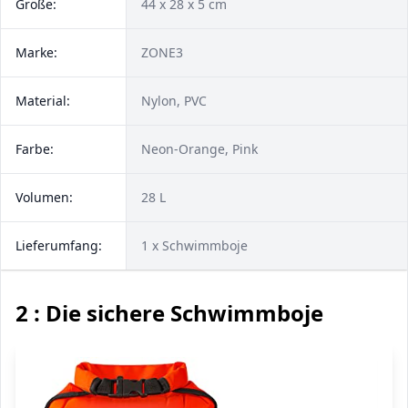
Größe:
‎44 x 28 x 5 cm
Marke:
ZONE3
Material:
Nylon, PVC
Farbe:
Neon-Orange, Pink
Volumen:
28 L
Lieferumfang:
1 x Schwimmboje
2 : Die sichere Schwimmboje