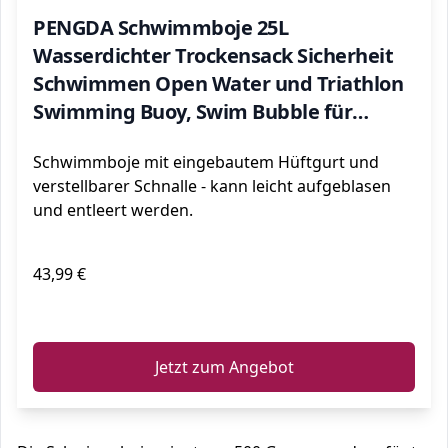
PENGDA Schwimmboje 25L
Wasserdichter Trockensack Sicherheit
Schwimmen Open Water und Triathlon
Swimming Buoy, Swim Bubble für
Kajakfahrer Freiwasser-Triathleten,
Schwimmboje mit eingebautem Hüftgurt und
Surfer, Schwimmen, Bootfahre (Orange)
verstellbarer Schnalle - kann leicht aufgeblasen
und entleert werden.
43,99 €
ℹ️
Jetzt zum Angebot