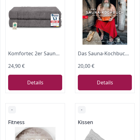
Komfortec 2er Saunahandtuch Set 80x200 cm, Große Saunatücher
Das Sauna-Kochbuch: Vom Aufguss zum Hochgenuss
24,90 €
20,00 €
Details
Details
-
-
Fitness
Kissen