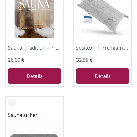
Sauna: Tradition – Praxis – Wirkung
sositex | 1 Premium Saunakissen Lieblingskissen Reisekissen | Design: SAUNIA | Maße: 45 x 22 cm, Leinen/Baumwolle Hängematte, Strand oder Picknick (Grey/White)
26,00 €
32,95 €
Details
Details
-
Saunatücher