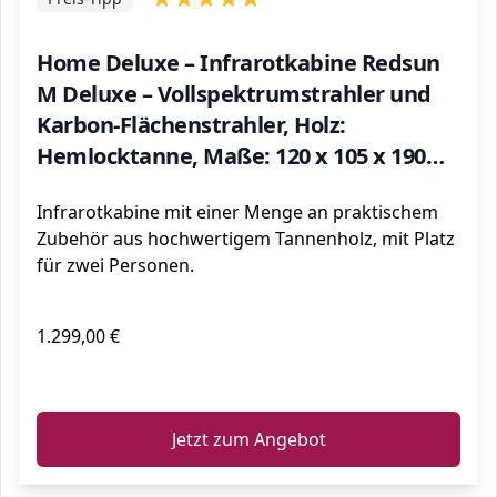
Home Deluxe – Infrarotkabine Redsun
M Deluxe – Vollspektrumstrahler und
Karbon-Flächenstrahler, Holz:
Hemlocktanne, Maße: 120 x 105 x 190
cm | Infrarotsauna für 2 Personen,
Infrarotkabine mit einer Menge an praktischem
Infrarot, Kabine
Zubehör aus hochwertigem Tannenholz, mit Platz
für zwei Personen.
1.299,00 €
ℹ️
Jetzt zum Angebot