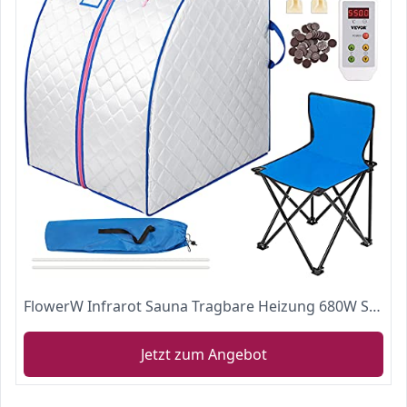
FlowerW Infrarot Sauna Tragbare Heizung 680W Sauna Box Indoor Folding Sauna Dampfkabine Personal Spa Trockene Saunaheizung
Jetzt zum Angebot