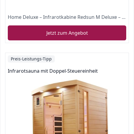
Home Deluxe – Infrarotkabine Redsun M Deluxe – Vollspektrumstrahler und Karbon-Flächenstrahler, Holz: Hemlocktanne, Maße: 120 x 105 x 190 cm | Infrarotsauna für 2 Personen, Infrarot, Kabine
Jetzt zum Angebot
Preis-Leistungs-Tipp
Infrarotsauna mit Doppel-Steuereinheit