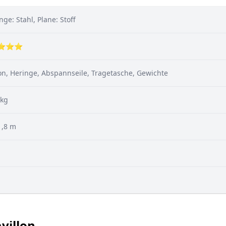
ge: Stahl, Plane: Stoff
⭐⭐⭐
lon, Heringe, Abspannseile, Tragetasche, Gewichte
 kg
1,8 m
villon