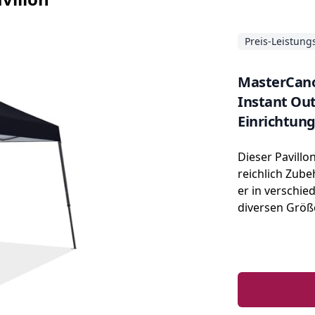
Preis-Leistung
MasterCano
Instant Out
Einrichtung
Dieser Pavill
reichlich Zube
er in verschi
diversen Größe