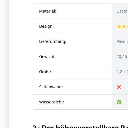
Material:
Gestän
Design:
⭐⭐
Lieferumfang:
Pavil
Gewicht:
10,46
Größe:
1,8 x 
Seitenwand:
❌
Wasserdicht:
✅
2 : Der höhenverstellbare Pa