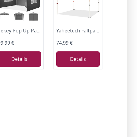
Sekey Pop Up Pavillon Wasserdicht Stabil Winterfest mit Seitenwänden, Faltpavillon 3 x 3 m, Camping Pavillion Faltbar Partyzelt mit Belüftung, Designer Serie 3x3, (Grau, 3x3 Mit Seitenwänden)
Yaheetech Faltpavillon 3x3 m Pop up Pavillon mit Rolltragetasche, Beige
99,99 €
74,99 €
Details
Details