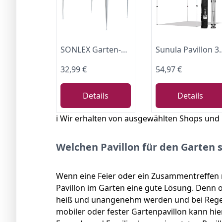
SONLEX Garten-Pavillon 3 x 3 m, wasserdicht, inklusive Heringe, Abspannseile, Eckverbinder, Material PE-Plane 110 g/m², Metallgestänge lackiert, Stecksystem Montage ohne Werkzeug, weiß
Sunula Pavillon 3x3 Wasserdicht Stabil Winterfest, Faltpavillon 3x3m mit Ve
32,99 €
54,97 €
Details
Details
ℹ️ Wir erhalten von ausgewählten Shops und
Welchen Pavillon für den Garten s
Wenn eine Feier oder ein Zusammentreffen m
Pavillon im Garten eine gute Lösung. Denn o
heiß und unangenehm werden und bei Regen 
mobiler oder fester Gartenpavillon kann hier