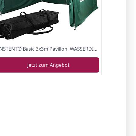
INSTENT® Basic 3x3m Pavillon, WASSERDICHT (SGS geprüft) + UV-Schutz 50+ (TÜV Rheinland geprüft), inkl. Zubehör, Auswahl: Seitenteile + Farbe Weiß Champagner Blau Grün Rot Anthrazit Tarn Camouflage
Jetzt zum Angebot