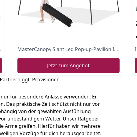
val Sonnenschutz,Central Lock-Serie,schwarz
MasterCanopy Slant Leg Pop-up-Pavillon Instant Outdoor Baldachin Einfache Einrichtung Faltpavillon, 3,6 x 3,6 m, Schwarz
Jetzt zum Angebot
 Partnern ggf. Provisionen
ht nur für besondere Anlässe verwenden: Er
. Das praktische Zelt schützt nicht nur vor
Abhängig von der gewählten Ausführung
vor unbeständigem Wetter. Unser Ratgeber
die Arme greifen. Hierfür haben wir mehrere
eweiligen Vorzüge für dich herausgearbeitet.