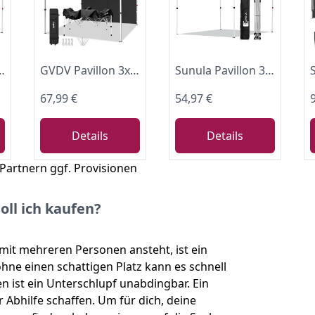
rdickten Röhren, Partyzelt Pavillion Klappbar für Camping Festival Party, Khaki
GVDV Pavillon 3x3 Pop Up Wasserdicht Stabil mit 1 Seitenteil, Rollentasche
Sunula Pavillon 3x3 Wasserdicht Stabil Winterfest, Faltpavillon 3x3m mit Verdickten Röhren, Partyzelt Pavillion Klappbar für Camping Festival Party, Anthrazit
67,99 €
54,97 €
Details
Details
 Partnern ggf. Provisionen
oll ich kaufen?
it mehreren Personen ansteht, ist ein
hne einen schattigen Platz kann es schnell
ist ein Unterschlupf unabdingbar. Ein
 Abhilfe schaffen. Um für dich, deine