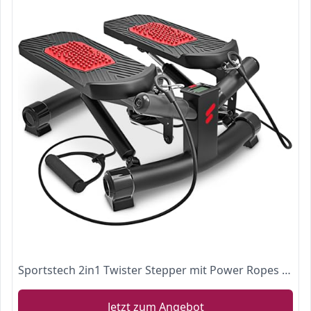
Sportstech 2in1 Twister Stepper mit Power Ropes - STX300 Modell 2021 Drehstepper & Sidestepper für Anfänger & Fortgeschrittene, Up-Down-Stepper mit Multifunktions-Display, Hometrainer Widerstand
Jetzt zum Angebot