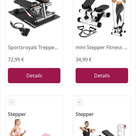
Sportsroyals Treppenstepper für Übungen, Mini-Stepper mit Widerstandsband, hydraulischer Fitness-Stepper für Heimtraining, Ganzkörpertraining, 150 kg Tragkraft (SILBER02)
mini Stepper Fitness Stepper stepmaschine für zuhause Heimtrainer beintrainer po Trainer bauchtrainer Stepper mit widerstandsbändern hydraulik Stepper Home Fitness Cardio Training
72,99 €
34,99 €
Details
Details
-
-
Stepper
Stepper