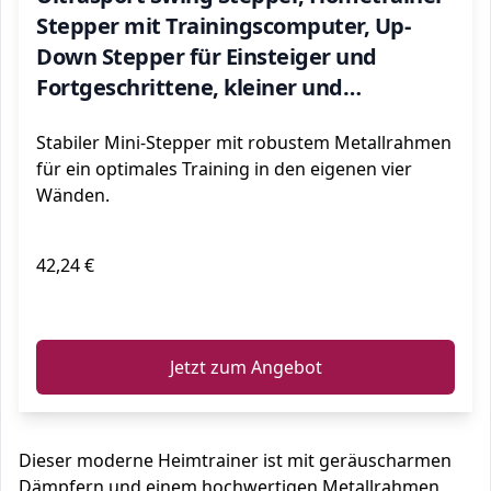
Stepper mit Trainingscomputer, Up-
Down Stepper für Einsteiger und
Fortgeschrittene, kleiner und
kompakter Stepper, Swingstepper für
Stabiler Mini-Stepper mit robustem Metallrahmen
Bein- und Po-Training
für ein optimales Training in den eigenen vier
Wänden.
42,24 €
ℹ️
Jetzt zum Angebot
Dieser moderne Heimtrainer ist mit geräuscharmen
Dämpfern und einem hochwertigen Metallrahmen