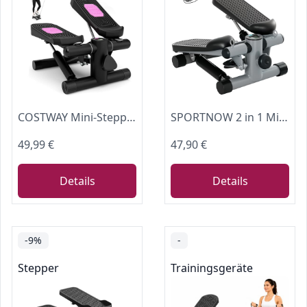
COSTWAY Mini-Stepper mit Widerstandbändern, Twist Stepper mit verstellbarem Widerstand & LCD Anzeige, Swing Stepper 100 kg belastbar, Fitnessgerät Home Trainer für Zuhause & Büro (Schwarz)
SPORTNOW 2 in 1 Mini-Stepper für Zuhause mit LCD-Display bis 100 kg Grau
49,99 €
47,90 €
Details
Details
-9%
-
Stepper
Trainingsgeräte