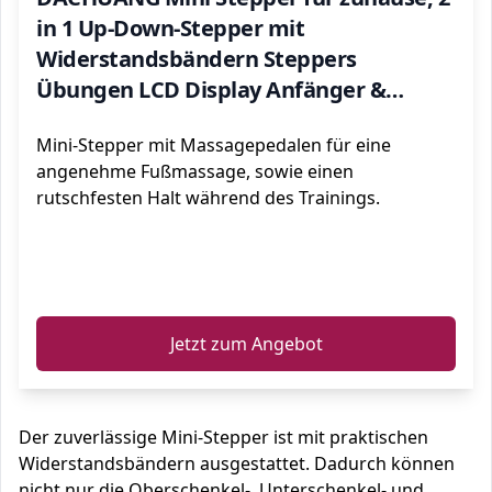
in 1 Up-Down-Stepper mit
Widerstandsbändern Steppers
Übungen LCD Display Anfänger &
Fortgeschrittene Swing Bein- und Po-
Mini-Stepper mit Massagepedalen für eine
Training, Bright Black
angenehme Fußmassage, sowie einen
rutschfesten Halt während des Trainings.
ℹ️
Jetzt zum Angebot
Der zuverlässige Mini-Stepper ist mit praktischen
Widerstandsbändern ausgestattet. Dadurch können
nicht nur die Oberschenkel-, Unterschenkel- und