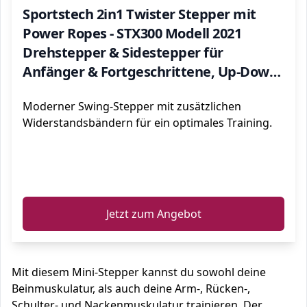
Sportstech 2in1 Twister Stepper mit
Power Ropes - STX300 Modell 2021
Drehstepper & Sidestepper für
Anfänger & Fortgeschrittene, Up-Down-
Stepper mit Multifunktions-Display,
Moderner Swing-Stepper mit zusätzlichen
Hometrainer Widerstand
Widerstandsbändern für ein optimales Training.
ℹ️
Jetzt zum Angebot
Mit diesem Mini-Stepper kannst du sowohl deine
Beinmuskulatur, als auch deine Arm-, Rücken-,
Schulter- und Nackenmuskulatur trainieren. Der