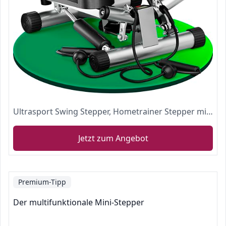
Ultrasport Swing Stepper, Hometrainer Stepper mit Trainingscomputer, Up-Down Stepper für Einsteiger und Fortgeschrittene, kleiner und kompakter Stepper, Swingstepper für Bein- und Po-Training
Jetzt zum Angebot
Premium-Tipp
Der multifunktionale Mini-Stepper