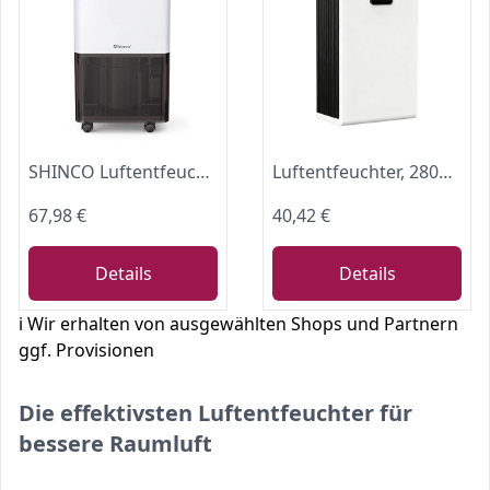
SHINCO Luftentfeuchter Elektrisch 10L,Raumentfeuchter mit Feuchtigkeitssensor,Energieeinsparung,Entfeuchter mit Aktivkohlefilter,Wäsche trocknen,Automatischer Neustart,Ablaufschlauch,45m³/15m²
Luftentfeuchter, 2800ML Elektrischer Luftentfeuchter mit Ultra-Leise Automatischer Abschaltung, 7 Farben Licht Entfeuchter für Keller Badezimmer, Raumentfeuchter Dehumidifier, Silberweiß
67,98 €
40,42 €
Details
Details
ℹ️ Wir erhalten von ausgewählten Shops und Partnern
ggf. Provisionen
Die effektivsten Luftentfeuchter für
bessere Raumluft