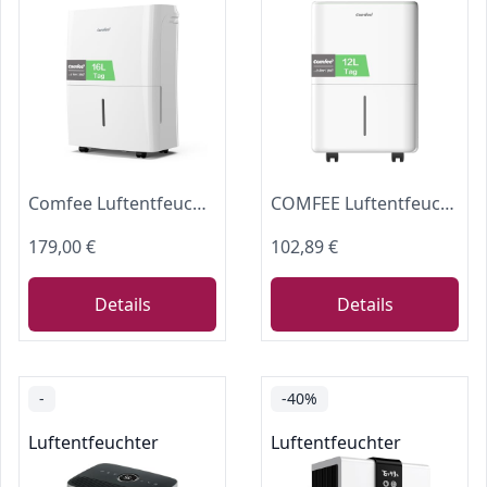
Comfee Luftentfeuchter 16L,Raumgröße ca. 80m³(32m²),Smart modu,Timer 24H,Wassertank 3L,APP-fähig, Weiß, MDDF-16DEN7-WF
COMFEE Luftentfeuchter 12 Liter/Tag, Geeignet für Räume von ca. 50 Kubikmetern (20 Quadratmetern), Automatische Abtauung, Kindersicherung, Geräuschreduzierung, Kältemittel R290, CDDOE-12DEN7-QA3(EU)
179,00 €
102,89 €
Details
Details
-
-40%
Luftentfeuchter
Luftentfeuchter