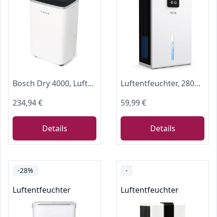
Bosch Dry 4000, Luftentfeuchter, Für Räume bis zu 33 m²
Luftentfeuchter, 2800ML Elektrischer Luftentfeuchter mit Ultra-Leise Automatischer Abschaltung, 7 Farben Licht Entfeuchter für Keller Badezimmer, Raumentfeuchter Dehumidifier für Schlafzimmer
234,94 €
59,99 €
Details
Details
-28%
-
Luftentfeuchter
Luftentfeuchter