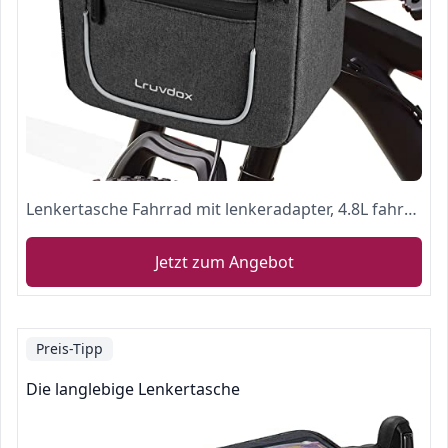
Lenkertasche Fahrrad mit lenkeradapter, 4.8L fahrradkorb vorne Tasche mit Halterung handyhalterung Fahrrad wasserdicht fahrradtasche Lenker mit transparenter Touchscreen und abnehmbarem Schultergurt
Jetzt zum Angebot
Preis-Tipp
Die langlebige Lenkertasche