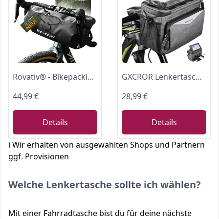
Rovativ® - Bikepacking Lenkerrolle [9,5L] 100% Wasserdicht, für Gravelbike
GXCROR Lenkertasche Fahrrad 5.5L Wasserdicht,Mit Touchscreen-Handyhalterung & Schultergurt - Universal für E-Bike, Mountainbike, Citybike
44,99 €
28,99 €
Details
Details
ℹ️ Wir erhalten von ausgewählten Shops und Partnern
ggf. Provisionen
Welche Lenkertasche sollte ich wählen?
Mit einer Fahrradtasche bist du für deine nächste