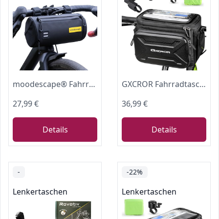
moodescape® Fahrrad Lenkertasche, 2,6 Liter, Wasserdicht Fahrradtasche Lenker-Robustes recyceltes Polyester - Multifunktional bikepacking Fahrradtaschen Für Gravelbike, Rennrad MTB, e-Bike (Aero)
GXCROR Fahrradtasche,6L,Lenkertasche Fahrrad,Fahrradtasche Lenker,Wasserdicht,Mit Lenkeradapter,Fahrradtaschen,Fahrrad Tasche Fahrradkorb Vorne Ebike
27,99 €
36,99 €
Details
Details
-
-22%
Lenkertaschen
Lenkertaschen