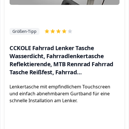
Größen-Tipp
CCKOLE Fahrrad Lenker Tasche
Wasserdicht, Fahrradlenkertasche
Reflektierende, MTB Rennrad Fahrrad
Tasche Reißfest, Fahrrad
Rahmentaschen Fahrradtasche,
Lenkertasche mit empfindlichem Touchscreen
Touchscreen Navigationstasche Große
und einfach abnehmbarem Gurtband für eine
Kapazität
schnelle Installation am Lenker.
ℹ️