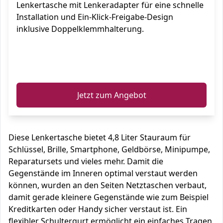
Lenkertasche mit Lenkeradapter für eine schnelle
und abnehmbarem Schultergurt
Installation und Ein-Klick-Freigabe-Design
inklusive Doppelklemmhalterung.
ℹ️
Jetzt zum Angebot
Diese Lenkertasche bietet 4,8 Liter Stauraum für
Schlüssel, Brille, Smartphone, Geldbörse, Minipumpe,
Reparatursets und vieles mehr. Damit die
Gegenstände im Inneren optimal verstaut werden
können, wurden an den Seiten Netztaschen verbaut,
damit gerade kleinere Gegenstände wie zum Beispiel
Kreditkarten oder Handy sicher verstaut ist. Ein
flexibler Schultergurt ermöglicht ein einfaches Tragen