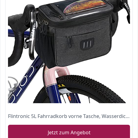
Flintronic 5L Fahrradkorb vorne Tasche, Wasserdichter Fahrradkorb Tasche mit ouchscreen Vorne Fahrradtasche und Abnehmbarem Schultergurt für alle Handy
Jetzt zum Angebot