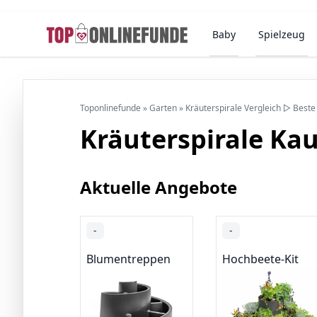
Baby
Spielzeug
Toponlinefunde
»
Garten
»
Kräuterspirale Vergleich ▷ Beste
Kräuterspirale Ka
Aktuelle Angebote
-
-
Blumentreppen
Hochbeete-Kit