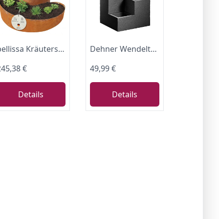
bellissa Kräuterspirale Kräuterschnecke Cortenstahl 130x140x80 cm
Dehner Wendeltreppentopf Los Angeles, ca. 40 x 60 x 40 cm, Kunststoff, anthrazit
245,38 €
49,99 €
Details
Details