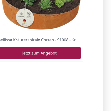
bellissa Kräuterspirale Corten - 91008 - Kräuterschnecke aus Cortenstahl - 5-teiliger Bausatz - 130 x 140 x 80 cm
Jetzt zum Angebot