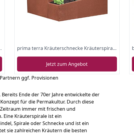
 x 41 x 61 cm edelrost metall
prima terra Kräuterschnecke Kräuterspirale 78x78cm Höhe 60cm eckig Edelrost
Jetzt zum Angebot
 Partnern ggf. Provisionen
 Bereits Ende der 70er Jahre entwickelte der
em Konzept für die Permakultur. Durch diese
 Zeitraum immer mit frischen und
 Eine Kräuterspirale ist ein
indel, Spirale oder Schnecke und ist ein
et sie zahlreichen Kräutern die besten