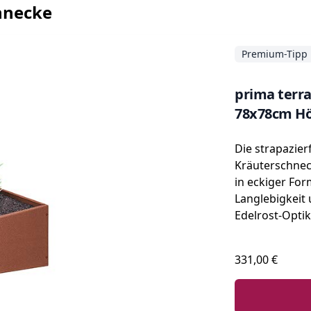
chnecke
Premium-Tipp
prima terra
78x78cm Hö
Die strapazier
Kräuterschnec
in eckiger For
Langlebigkeit
Edelrost-Optik
331,00 €