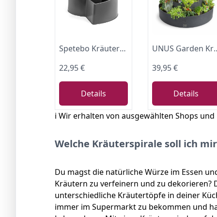
Spetebo Kräuterspirale aus Kunststoff anthrazit, 52 x 43 cm
UNUS Garden Kräuterschnecke Kräuterbeet Kräuterspirale mit DREI Rin
22,95 €
39,95 €
Details
Details
ℹ️ Wir erhalten von ausgewählten Shops und
Welche Kräuterspirale soll ich mi
Du magst die natürliche Würze im Essen und 
Kräutern zu verfeinern und zu dekorieren? 
unterschiedliche Kräutertöpfe in deiner Küch
immer im Supermarkt zu bekommen und hab