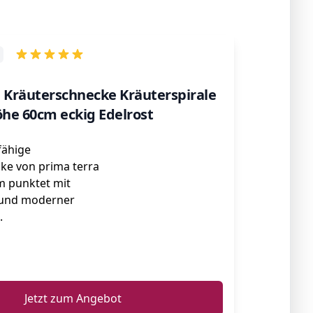
 Kräuterschnecke Kräuterspirale
he 60cm eckig Edelrost
fähige
ke von prima terra
m punktet mit
 und moderner
.
ℹ️
Jetzt zum Angebot