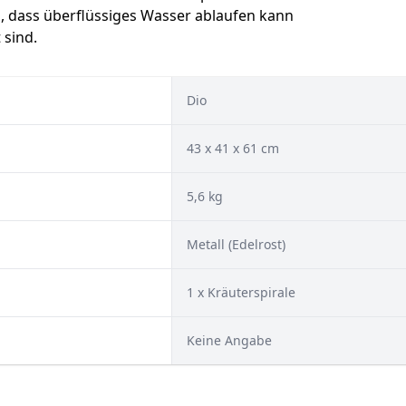
n, dass überflüssiges Wasser ablaufen kann
 sind.
Dio
43 x 41 x 61 cm
5,6 kg
Metall (Edelrost)
1 x Kräuterspirale
Keine Angabe