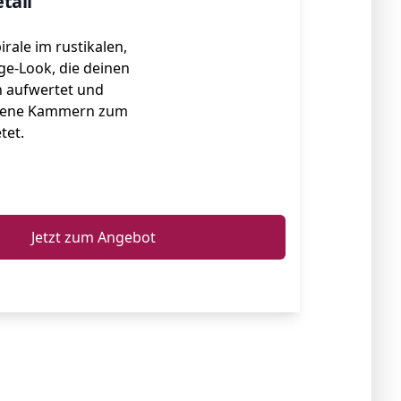
tall
irale im rustikalen,
ge-Look, die deinen
h aufwertet und
edene Kammern zum
tet.
ℹ️
Jetzt zum Angebot