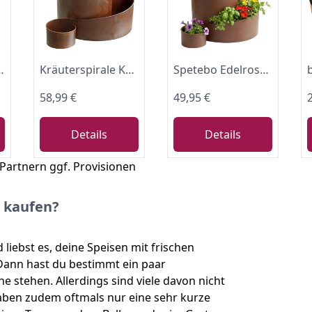
gen Ø 30 cm, 60 cm, 90 cm grau Metall Blumenpyramide
Kräuterspirale Kräuterschnecke Kräuterbeet Kräuterturm groß BxHxL ca. 43 x 41 x 61 cm edelrost Metall Pflanzspirale Gartendekoration Spirale Blumenpyramide
Spetebo Edelrost Kräuterspirale aus Eisen zum Bepflanzen 58 x 43 cm
58,99 €
49,95 €
Details
Details
 Partnern ggf. Provisionen
r kaufen?
liebst es, deine Speisen mit frischen
Dann hast du bestimmt ein paar
e stehen. Allerdings sind viele davon nicht
en zudem oftmals nur eine sehr kurze