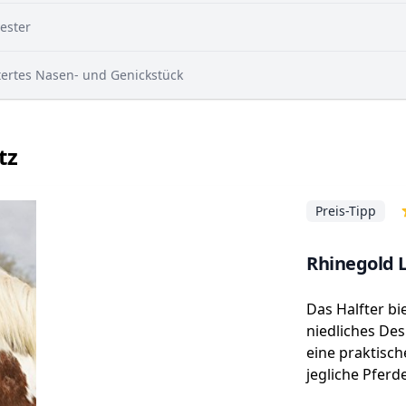
ester
ertes Nasen- und Genickstück
tz
Preis-Tipp
Rhinegold L
Das Halfter bie
niedliches De
eine praktisch
jegliche Pferd