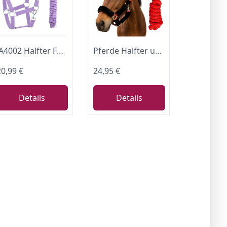
JA4002 Halfter Führstrick Set mit Panikhaken verstellbar Pferdehalfter Pferd Holzpferd Anbindestrick (Panikhaken Lavender, Mini Shetty)
Pferde Halfter und Strick Fellhalfter mit Führstrick Pferd Panikhaken Halfter Pony, Cob, Warmblut, Kaltblut (Warmblut (Full))
20,99 €
24,95 €
Details
Details