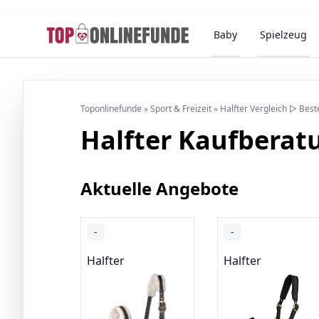
Baby
Spielzeug
Toponlinefunde
»
Sport & Freizeit
»
Halfter Vergleich ▷ Bes
Halfter Kaufberat
Aktuelle Angebote
-
-
Halfter
Halfter