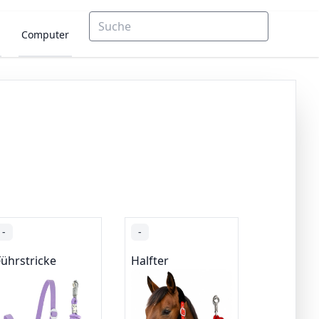
Computer
-
-
Führstricke
Halfter