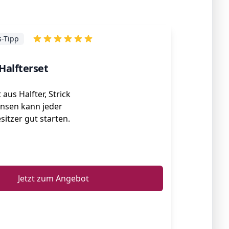
s-Tipp
Halfterset
aus Halfter, Strick
ansen kann jeder
itzer gut starten.
ℹ️
Jetzt zum Angebot