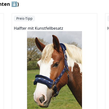
nten ⬇️)
Preis-Tipp
Halfter mit Kunstfellbesatz
H