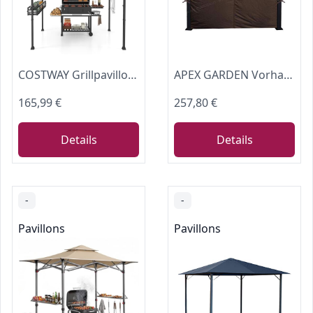
COSTWAY Grillpavillon mit Doppeldach, Seitenregalen, Metallkorb, Haken und Flaschenöffner, Grillüberdachungen wetterfest, Grillunterstand für Garten, Außenbereich, 242 x 153 x 250 cm (Braun)
APEX GARDEN Vorhang, vierseitig, für 3 m x 3 m, Braun
165,99 €
257,80 €
Details
Details
-
-
Pavillons
Pavillons