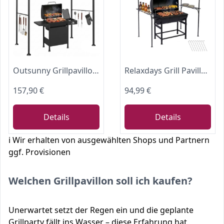
Outsunny Grillpavillon Pergola Wasserabweisend 215 x 150 x 220cm Dunkelgrau
Relaxdays Grill Pavillon, HxBxT: 230 x 210 x 116 cm, mit Seitenregalen, Metall, Polyester, Grillhütte Garten, anthrazit
157,90 €
94,99 €
Details
Details
ℹ️ Wir erhalten von ausgewählten Shops und Partnern
ggf. Provisionen
Welchen Grillpavillon soll ich kaufen?
Unerwartet setzt der Regen ein und die geplante
Grillparty fällt ins Wasser – diese Erfahrung hat