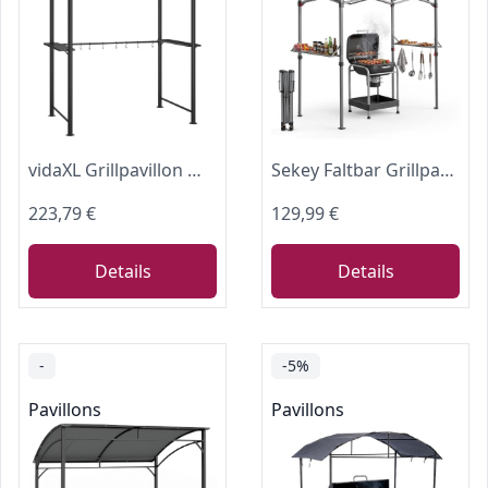
vidaXL Grillpavillon mit Seitenregalen Anthrazit 210x114x230 cm Stahl
Sekey Faltbar Grillpavillon Winterfest Wetterfest, Tragbar & Sekundenschnell Aufbaubar mit UV-Schutz 50+, Grill Pavillon Pop-Up, Grillüberdachung Outdoor für Garten BBQ Camping, Grau
223,79 €
129,99 €
Details
Details
-
-5%
Pavillons
Pavillons