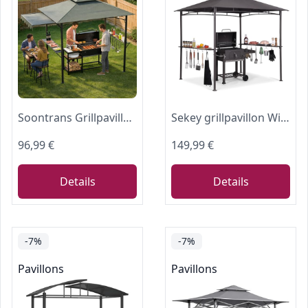
Soontrans Grillpavillon mit Seitendach & 2 Seitenablagen & 5 Haken, Überdachter Grillplatz für Garten, Flammschutz Doppelsrauchabzug, 244 x 151 x 260 cm, Pavillon BBQ Pavillon aus Stahlgestell
Sekey grillpavillon Winterfest wetterfest mit Doppeldach, Seitenregalen, Haken & Flaschenöffner, sekundenschnell aufbaubar UV-Schutz 50+, grillüberdachung Outdoor für Garten BBQ Camping, Anthrazit
96,99 €
149,99 €
Details
Details
-7%
-7%
Pavillons
Pavillons