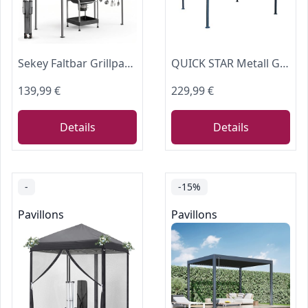
Sekey Faltbar Grillpavillon Winterfest Wetterfest, Tragbar & Sekundenschnell Aufbaubar mit UV-Schutz 50+, Grill Pavillon Pop-Up, Grillüberdachung Outdoor für Garten BBQ Camping, Beige
QUICK STAR Metall Garten Pavillon Nizza 3x3m Antik Partyzelt Grau RAL 7012
139,99 €
229,99 €
Details
Details
-
-15%
Pavillons
Pavillons