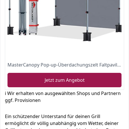
MasterCanopy Pop-up-Überdachungszelt Faltpavillon mit 1 Seitenwand Outdoor Baldachin Einfache Einrichtung, 2,5 x 2,5 m, Schwarz
Jetzt zum Angebot
ℹ️ Wir erhalten von ausgewählten Shops und Partnern
ggf. Provisionen
Ein schützender Unterstand für deinen Grill
ermöglicht dir völlig unabhängig vom Wetter, deiner