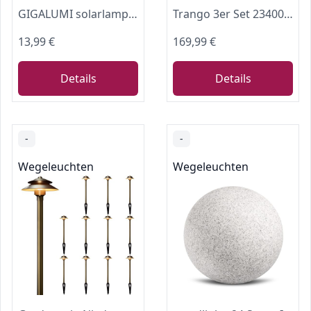
GIGALUMI solarlampen für außen garten, solarleuchten garten deko aus Metall, gartendeko für draußen wetterfest für Wege, Rasen, Hof und Terrasse (Hirte, 2 Stück)
Trango 3er Set 23400G Granitstein-Optik Gartenkugel IP65 in 20/30/40cm ? Kugelleuchte mit je 5 Meter Kabel & E27 Fassung Kugellampe, Gartenleuchte, Außenleuchte, Außenlampe Kugel ohne Leuchtmittel
13,99 €
169,99 €
Details
Details
-
-
Wegeleuchten
Wegeleuchten