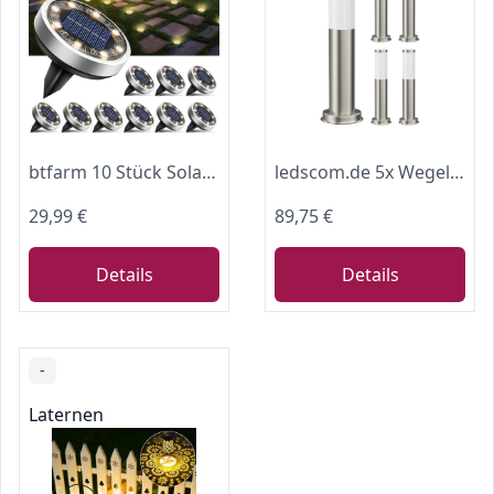
btfarm 10 Stück Solar Bodenleuchten Aussen, 8 LED Gartenbeleuchtung Solar Wasserdicht Boden Solarleuchten, Solarlampen für Außen Garten Rasen Auffahrt Gehweg Patio, Warmes Weiß
ledscom.de 5x Wegelicht/Pollerleuchte PORU für außen, IP44, 39 cm, edelstahl, 1x E27 max. 40W
29,99 €
89,75 €
Details
Details
-
Laternen