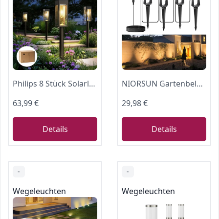
Philips 8 Stück Solarlampen für Außen Garten, 3000K Warmweiß Solar Gartenleuchten, Wasserdicht Außenbeleuchtung Wegeleuchte Deko für Hof, Weg, Terrasse, Rasen
NIORSUN Gartenbeleuchtung LED, Warmweiß 3000K LED Strahler, IP67 Wasserdichter Gartenstrahler, 17 m 12 V Gartenleuchten mit Adapter, Gartenlampen für Draußen für Garten, Hof, Bäume(4er-Pack)
63,99 €
29,98 €
Details
Details
-
-
Wegeleuchten
Wegeleuchten