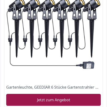
Gartenleuchte, GEEDIAR 6 Stücke Gartenstrahler Warmweiß COB LED Gartenleuchten mit Erdspieß IP65 Wasserdicht LED Gartenstrahler mit Stecker für Außen Garten Rasen
Jetzt zum Angebot