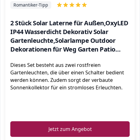
Romantiker-Tipp
2 Stück Solar Laterne für Außen,OxyLED
IP44 Wasserdicht Dekorativ Solar
Gartenleuchte,Solarlampe Outdoor
Dekorationen für Weg Garten Patio
Terrasse und Hof
Dieses Set besteht aus zwei rostfreien
Weihnachten(Warmweiß)
Gartenleuchten, die über einen Schalter bedient
werden können. Zudem sorgt der verbaute
Sonnenkollektor für ein stromloses Erleuchten.
ℹ️
Jetzt zum Angebot