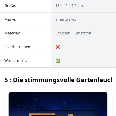
Größe:
13 x 45 x 7,5 cm
Marke:
Smartwares
Material:
Edelstahl, Kunststoff
Solarbetrieben:
❌
Wasserdicht:
✅
5 : Die stimmungsvolle Gartenleuch