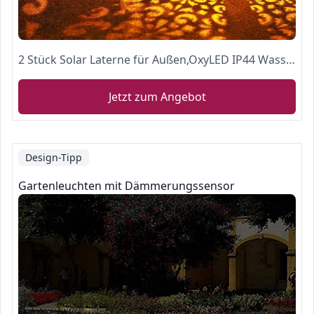
2 Stück Solar Laterne für Außen,OxyLED IP44 Wasserdicht Dekorativ Solar Gartenleuchte,Solarlampe Outdoor Dekorationen für Weg Garten Patio Terrasse und Hof Weihnachten(Warmweiß)
Jetzt zum Angebot
Design-Tipp
Gartenleuchten mit Dämmerungssensor