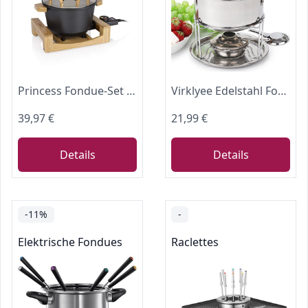
Princess Fondue-Set 1,5 L für 8 Personen – Bambus-Design, Antihaftbeschichteter Topf, einstellbarer Thermostat, inkl. 8 Gabeln, ideal für Käse-, Fleisch- und Schokoladenfondue, leicht zu reinigen
Virklyee Edelstahl Fondue Set Fleischfondue set Fondue Set mit Brenner 2-6 Personen Fondue Set mit einstellbarer Temperatur DIY Fondue Set Passend für Butter Käse Fleisch Gemüse Brot (Silber o2)
39,97 €
21,99 €
Details
Details
-11%
-
Elektrische Fondues
Raclettes