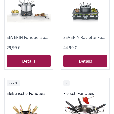
SEVERIN Fondue, spülmaschinengeeignetes Fondueset mit 8 farblich markierten Gabeln, elektrisch, aus Edelstahl, für Käsefondue, Schokofondue oder Ölfondue, schwarz, FO 2470
SEVERIN Raclette-Fondue-Kombination für 8 Personen, 2-in-1 Raclette Grill mit Grillplatte & Fondue-Set, Antihaftbeschichtung, inkl. 8 Pfännchen, Schabern & Fondue-Gabeln, spülmaschinengeeignet, RG2347
29,99 €
44,90 €
Details
Details
-27%
-
Elektrische Fondues
Fleisch-Fondues