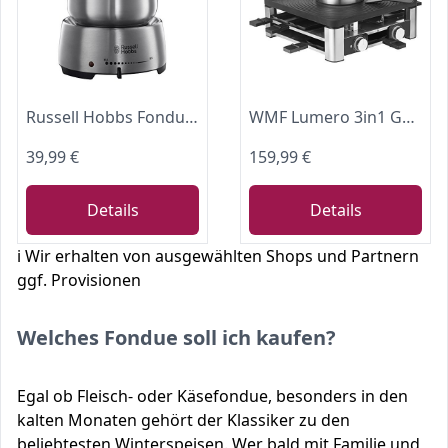
Russell Hobbs Fondue elektrisch Set [Käsefondue, Schokofondue oder Öl-/Brühe-Fondue] Fiesta (inkl. 6 farbige Gabeln, spülmaschinenfester & antihaftbeschichteter 1,2l Edelstahl-Topf, 1200W) 22560-56
WMF Lumero 3in1 Gourmet Station – elektrisches Raclette, Fondue und Grill für 8 Personen, aus Edelstahl matt, mit Temperaturregulierung und LED-Beleuchtung – platzsparendes Design für stilvolle Abende
39,99 €
159,99 €
Details
Details
ℹ️ Wir erhalten von ausgewählten Shops und Partnern
ggf. Provisionen
Welches Fondue soll ich kaufen?
Egal ob Fleisch- oder Käsefondue, besonders in den
kalten Monaten gehört der Klassiker zu den
beliebtesten Winterspeisen. Wer bald mit Familie und