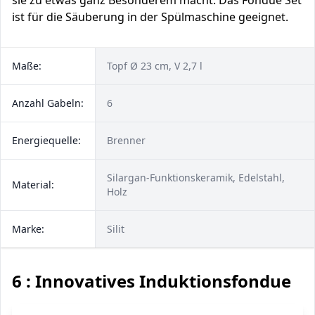
sie zu etwas ganz Besonderem macht. Das Fondue Set
ist für die Säuberung in der Spülmaschine geeignet.
Maße:
Topf Ø 23 cm, V 2,7 l
Anzahl Gabeln:
6
Energiequelle:
Brenner
Silargan-Funktionskeramik, Edelstahl,
Material:
Holz
Marke:
Silit
6 : Innovatives Induktionsfondue