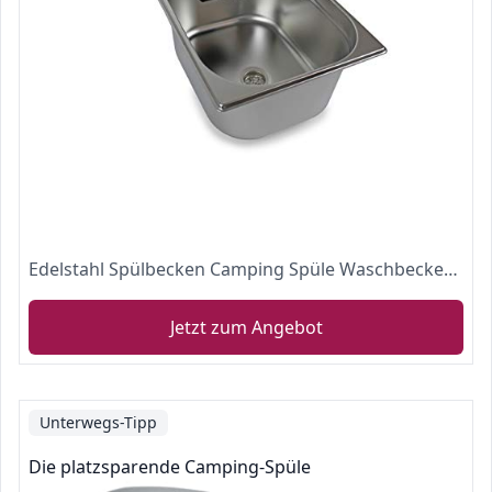
Edelstahl Spülbecken Camping Spüle Waschbecken + Ablauf 325x265x150mm London Wasserhahn integriert (ad-ideen)
Jetzt zum Angebot
Unterwegs-Tipp
Die platzsparende Camping-Spüle