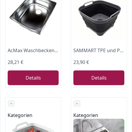
AcMax Waschbecken Spülbecken Camping Spüle 325x265x100 Edelstahl Campingküche
SAMMART TPE und Polypropylen, 10 Litres Faltschale mit Ablassschraube - Tragbare Geschirrspülwanne - Platzsparendes Küchenablagefach (Garu/Schwarz, 1)
28,21 €
23,90 €
Details
Details
-
-
Kategorien
Kategorien