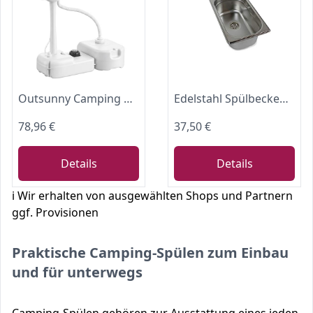
Outsunny Camping Waschbecken 17L Wassertank Fußpumpe Handtuchhalter Grau
Edelstahl Spülbecken Camping Spüle Waschbecken + Ablauf 265x160x100mm (ad-ideen)
78,96 €
37,50 €
Details
Details
ℹ️ Wir erhalten von ausgewählten Shops und Partnern
ggf. Provisionen
Praktische Camping-Spülen zum Einbau
und für unterwegs