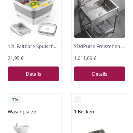
12L Faltbare Spülschüssel für Camping, Waschwanne Waschbecken Küche Zubehör Eckig mit Ablauf, Platzsparendes Küchenablagefach, ca. 31x20x25cm
SDdPulse Freistehende Edelstahl-Küchenspüle für den Außenbereich, tragbare Camping-Spüle mit Wasserhahn und Ablaufrohr, leicht zu reinigen, kommerzielle Gartenwaschbecken, einfarbig, 75 x 45 cm
21,95 €
1.011,69 €
Details
Details
-7%
-
Waschplätze
1 Becken