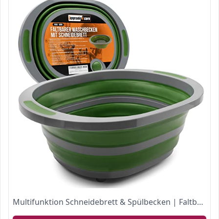
Multifunktion Schneidebrett & Spülbecken | Faltbare Spülschüssel in Grün Grau | Camping Faltschüssel | Wohnmobil Zubehör Gadgets