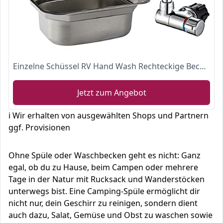
Einzelne Schüssel RV Hand Wash Rechteckige Becken Waschbecken mit Deckel für Fit für kompatibel mit RV Wohnwagen Camper Küche Edelstahl-Spüle 16.5"x 14.3 x 6.3" (with faucet U)
Jetzt zum Angebot
ℹ️ Wir erhalten von ausgewählten Shops und Partnern
ggf. Provisionen
Ohne Spüle oder Waschbecken geht es nicht: Ganz
egal, ob du zu Hause, beim Campen oder mehrere
Tage in der Natur mit Rucksack und Wanderstöcken
unterwegs bist. Eine Camping-Spüle ermöglicht dir
nicht nur, dein Geschirr zu reinigen, sondern dient
auch dazu, Salat, Gemüse und Obst zu waschen sowie