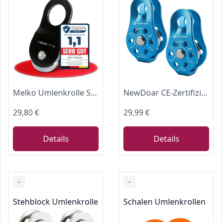
Melko Umlenkrolle Seilrolle für Seilwinde bis 10 t Zuglast 1-15 mm Seile
NewDoar CE-Zertifizierter 28KN Mikro Seilrolle Umlenkrolle für Seile mit max. Durchmesser bis 12 mm zum Klettern, Rettungsheben und zur Anhängerkupplung Riemenscheiben(Blau 2St)
29,80 €
29,99 €
Details
Details
-
-
Stehblock Umlenkrollen
Schalen Umlenkrollen