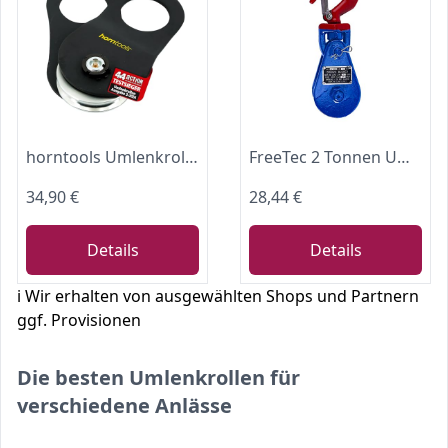
horntools Umlenkrolle für Seilwinde bis 9000 kg - Geeignet für Stahlseile & Kunststoffseile bis zu 11 mm Durchmesser - Extra Starke Bergehilfe - Offroad Getestet
FreeTec 2 Tonnen Umlenkrolle Seilrolle Snatchblock Windenrolle mit Haken für Seilwinde
34,90 €
28,44 €
Details
Details
ℹ️ Wir erhalten von ausgewählten Shops und Partnern
ggf. Provisionen
Die besten Umlenkrollen für
verschiedene Anlässe