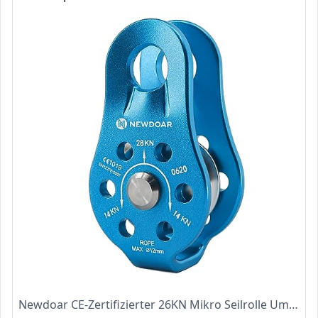
Newdoar CE-Zertifizierter 26KN Mikro Seilrolle Umlenkrolle für Seile mit max. Durchmesser bis 13 mm zum Klettern, Rettungsheben und zur Anhängerkupplung Riemenscheiben