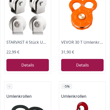
STARVAST 4 Stück Umlenkrolle Seilwinde, Edelstahl Umlenkrollen für Seile Stahlseil, Umlenkrolle Klein für Seile, Seilrolle mit 2 Kugellager
VEVOR 30 T Umlenkrolle für Seilwinde, Flaschenzugsystem, Forstseilwinde, Heberolle, Seilrolle, Offroad-Bergezubehör zum Abschleppen und Bergen auf Lkw, Traktoren, Geländefahrzeugen & UTVs
22,99 €
31,90 €
Details
Details
-
-5%
Umlenkrollen
Umlenkrollen