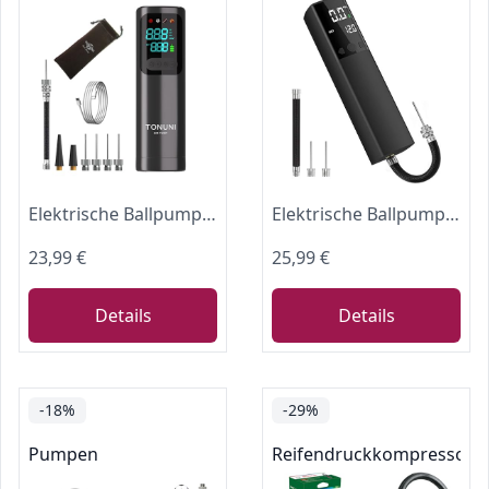
Elektrische Ballpumpe, Tragbare Luftpumpe Ballpumpe Aufblasgerät Nadeln Mit Digitalanzeige Für Gymnastikbälle Basketball Fußball Wasserbälle Yogabälle Sportbälle Aufblasbare Pumpe Elektrische Pumpen
Elektrische Ballpumpe, Intelligente Luftpumpe, Tragbare Schnelle Ballaufblasung mit Genauem Manometer und Digitalem LCD Display für Fußball, Basketball, Volleyball, Rugby (2 Nadel und 1 Düse)
23,99 €
25,99 €
Details
Details
-18%
-29%
Pumpen
Reifendruckkompressore