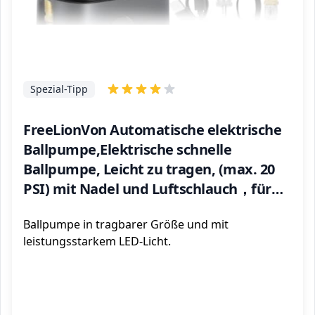
Spezial-Tipp
FreeLionVon Automatische elektrische
Ballpumpe,Elektrische schnelle
Ballpumpe, Leicht zu tragen, (max. 20
PSI) mit Nadel und Luftschlauch，für
Sportbälle (Fußball, Basketball,
Ballpumpe in tragbarer Größe und mit
Volleyball, Rugby, usw.)
leistungsstarkem LED-Licht.
ℹ️