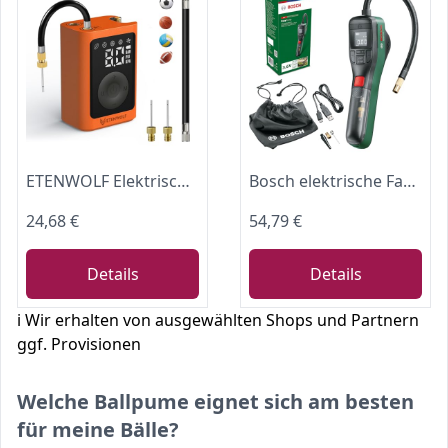
ETENWOLF Elektrische Ballpumpe,0,14-1,17 Bar Tragbare Luftpumpe
Bosch elektrische Fahrradpumpe/Luftpumpe/Mini Kompressor EasyPump (3,0 Ah Akku, 3,6 Volt, Autostop-Funktion, 150 PSI, 10,3 bar, LED, über USB-C® wiederaufladbar, im Karton)
24,68 €
54,79 €
Details
Details
ℹ️ Wir erhalten von ausgewählten Shops und Partnern
ggf. Provisionen
Welche Ballpume eignet sich am besten
für meine Bälle?