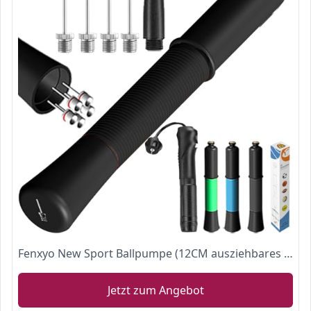
Fenxyo New Sport Ballpumpe (12CM ausziehbares Kabel) mit 6 Nadeln und Beutel, Fußball Luftpumpen & Zubehör Langlebige Dual-Aktion für Fußball, Rugby-Ball, Volleyball, Basketball, Netball (Black)
Jetzt zum Angebot