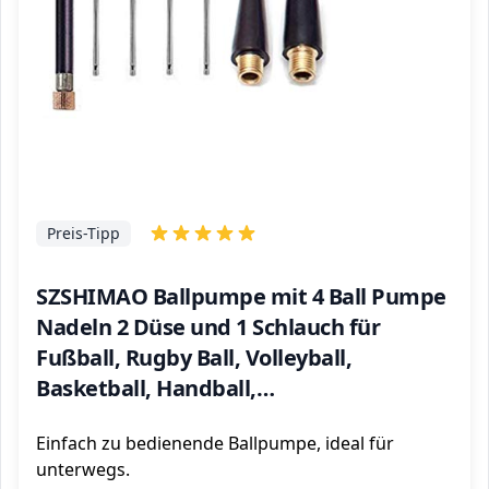
Preis-Tipp
SZSHIMAO Ballpumpe mit 4 Ball Pumpe
Nadeln 2 Düse und 1 Schlauch für
Fußball, Rugby Ball, Volleyball,
Basketball, Handball,
Balloon,Swimming Ring und Andere
Einfach zu bedienende Ballpumpe, ideal für
Aufblasbare Bälle (Rot)
unterwegs.