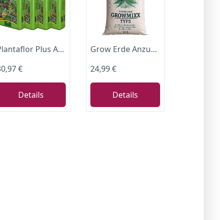
Plantaflor Plus Aussaaterde Kräutererde Ansaaterde Stecklingserde Erde Blumenerde 80 Liter (4 x 20 L)
Grow Erde Anzuchterde Professional 80L, Perfekte Pflanzerde für gesundes & kräftiges Wachstum - Kultursubstrat mit Perlite, NPK und Mikroorganismen, optimaler pH-Wert 6,0 für Starke Wurzelbildung
30,97 €
24,99 €
Details
Details