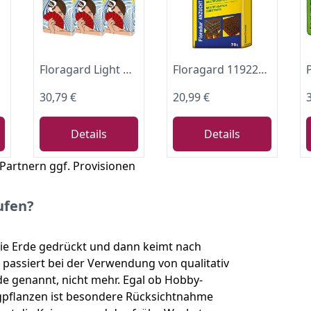
Floragard Light Mix Anzuchterde 60 L (3×20 L) – lockere Grow-Erde mit Perlite & Trichoderma für Samen, Stecklinge & Jungpflanzen – luftiges, pH-optimiertes Anzucht-Substrat, für 4 Wochen vorgedüngt
Floragard 119229, Erde braun
30,79 €
20,99 €
Details
Details
 Partnern ggf. Provisionen
ufen?
die Erde gedrückt und dann keimt nach
passiert bei der Verwendung von qualitativ
e genannt, nicht mehr. Egal ob Hobby-
ngpflanzen ist besondere Rücksichtnahme