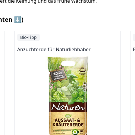
rdert die Keimung und das frühe Wachstum.
nten ⬇️)
Bio-Tipp
Anzuchterde für Naturliebhaber