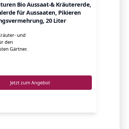
turen Bio Aussaat-& Kräutererde,
alerde für Aussaaten, Pikieren
ngsvermehrung, 20 Liter
räuter- und
ür den
ten Gärtner.
ℹ️
Jetzt zum Angebot