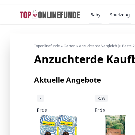
Baby
Spielzeug
Toponlinefunde
»
Garten
»
Anzuchterde Vergleich ▷ Beste 
Anzuchterde Kauf
Aktuelle Angebote
-
-5%
Erde
Erde