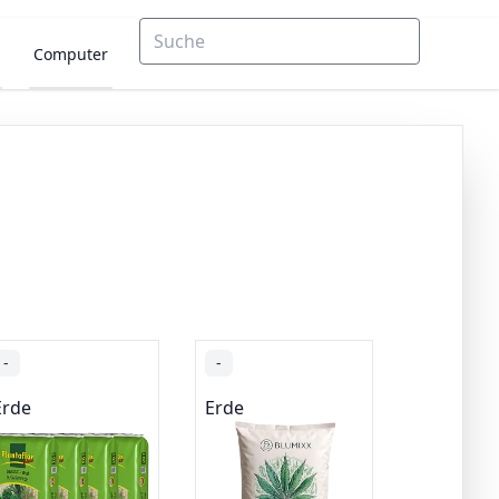
Computer
-
-
Erde
Erde