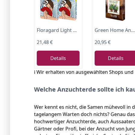
Floragard Light Mix Anzuchterde 40 L (2×20 L) – lockere Grow-Erde mit Perlite & Trichoderma für Samen, Stecklinge & Jungpflanzen – luftiges, pH-optimiertes Anzucht-Substrat, für 4 Wochen vorgedüngt
Green Home Anzucht- & Kräutererde 72L – Aussaaterde für Gemüse & Kräuter, Anzuchterde für Samen & Tomaten, Hochbeeterde, Gemüseerde mit Langzeitnährstoffen, lockere Erde für optimale Keimung
21,48 €
20,95 €
Details
Details
ℹ️ Wir erhalten von ausgewählten Shops und
Welche Anzuchterde sollte ich ka
Wer kennt es nicht, die Samen mühevoll in 
tagelangem Warten doch nichts? Genau das 
hochwertiger Anzuchterde, auch Aussaaterd
Gärtner oder Profi, bei der Anzucht von Ju