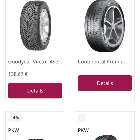
Goodyear Vector 4Seasons Gen-2 | Ganzjahresreifen
Continental PremiumContact 6 - 215/50 R17 91Y FR - C/A/71 - Sommerreifen (PKW)
138,67 €
Details
Details
-4%
-
PKW
PKW