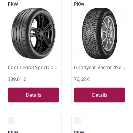
PKW
PKW
Continental SportContact 6 - 255/35 ZR21 (98Y) XL FR - D/A/73 - Sommerreifen (PKW)
Goodyear Vector 4Seasons Gen-3 | Ganzjahresreifen
339,01 €
76,68 €
Details
Details
-
-
PKW
PKW