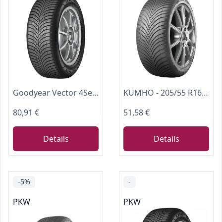
Goodyear Vector 4Seasons Gen-3 | Ganzjahresreifen
KUMHO - 205/55 R16 TL 94V SOLUS 4S HA32 XL BSW M+S 3PMSF - Ganzjahresreifen
80,91 €
51,58 €
Details
Details
-5%
-
PKW
PKW