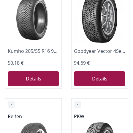
Kumho 205/55 R16 91H Solus HA32 M+S PKW Ganzjahresreifen, 205/55R16 91H - M+S/3PMSF
Goodyear Vector 4Seasons Gen-3 | Ganzjahresreifen
50,18 €
94,69 €
Details
Details
-
-
Reifen
PKW