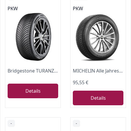
PKW
PKW
Bridgestone TURANZA ALL SEASON 6 ENLITEN - 225/40 R18 92Y XL - B/C/70 - Ganzjahresreifen (PKW & SUV)
MICHELIN Alle Jahreszeiten Michelin CrossClimate+ 185/55 R15 86H XL, 814956, 0
95,55 €
Details
Details
-
-