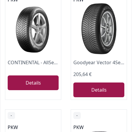
CONTINENTAL - AllSeasonContact - 235/55 R 18-100V/B/B/72dB - Ganzjahresreifen
Goodyear Vector 4Seasons Gen-3 | Ganzjahresreifen 255/45R20 105W
205,64 €
Details
Details
-
-
PKW
PKW