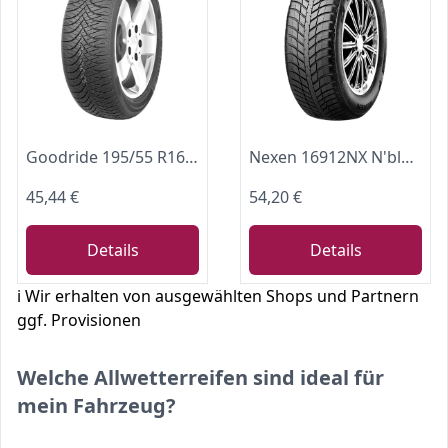
Goodride 195/55 R16 91V XL Ganzjahresreifen Allwetter M+S 3PMSF Reifen Kompatibel mit VW POLO AW1, BZ1, MERCEDES-BENZ A-Klasse W169, OPEL Corsa D Schrägheck S07 Corsa E Schrägheck X15
Nexen 16912NX N'blue 4Season 195/65R15 91H Allwetterreifen
45,44 €
54,20 €
Details
Details
ℹ️ Wir erhalten von ausgewählten Shops und Partnern
ggf. Provisionen
Welche Allwetterreifen sind ideal für
mein Fahrzeug?