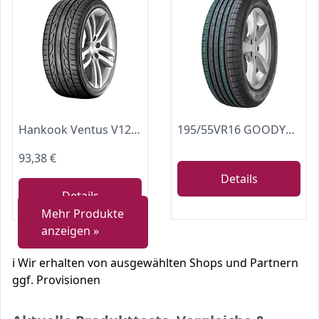
Hankook Ventus V12 evo2 K120 XL FR - 245/40R18 97Y - Sommerreifen
195/55VR16 GOODYEAR TL EFFI.GRIP PERF. XL 91V E
93,38 €
Details
Details
Mehr Produkte
anzeigen »
ℹ️ Wir erhalten von ausgewählten Shops und Partnern
ggf. Provisionen