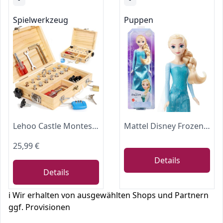
Spielwerkzeug
Puppen
Lehoo Castle Montessori Werkzeugkoffer Kinder Schrauben Busy Board Holz
Mattel Disney Frozen ELSA Modepuppe im Frozen 1 Look
25,99 €
Details
Details
ℹ️ Wir erhalten von ausgewählten Shops und Partnern
ggf. Provisionen