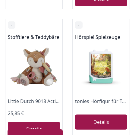
-
-
Stofftiere & Teddybären
Hörspiel Spielzeuge
Little Dutch 9018 Activity Plüschtier REH - Fairy Garden (25 cm)
tonies Hörfigur für Toniebox, Book, Mädchen namens Willow 1. Einhorn kann jeder!, Hörspiel für Kinder ab 9 Jahren, Spielzeit ca. 215 Minuten
25,85 €
Details
Details