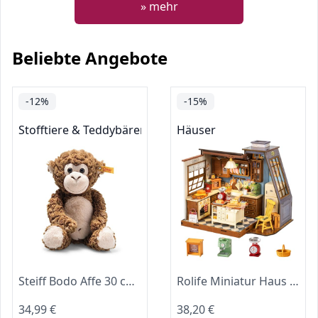
» mehr
Beliebte Angebote
-12%
-15%
Stofftiere & Teddybären
Häuser
Steiff Bodo Affe 30 cm, Plüsch-Affe, Soft Cuddly Friends, Kuscheltier für Kinder, aus kuschelweichem Plüsch & weich und waschmaschinenfest, Braun
Rolife Miniatur Haus Bäckerei Küche - Mini Haus Selber Bauen, Puppenhaus Tiny House Bausatz 3D Puzzle Book Nook für Erwachsene Jugendliche
34,99 €
38,20 €