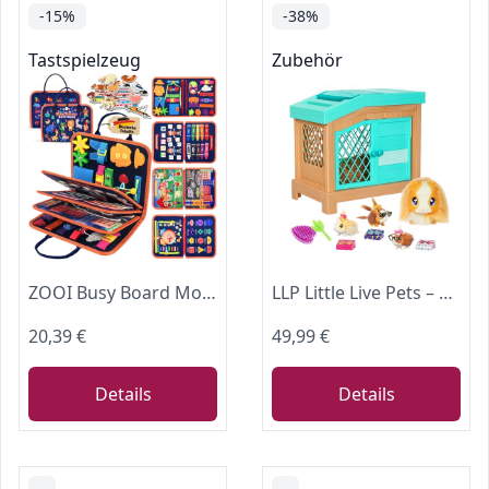
-15%
-38%
Tastspielzeug
Zubehör
ZOOI Busy Board Montessori Spielzeug ab 1 Jahr, Busy Book Kinderspielzeug ab 1 2 3 Jahre, Baby Geschenk Spielzeug ab 1 2 3 Jahre, Einschulung Geschenk, Schultüte Füllung
LLP Little Live Pets – Mama Surprise | Interaktives Mama-Meerschweinchen mit Stall und 3 Überraschungsbabys. Über 20 Geräusche und Reaktionen, Spielmuster wiederholbar, 5 Jahre / 60 Monate#
20,39 €
49,99 €
Details
Details
-
-