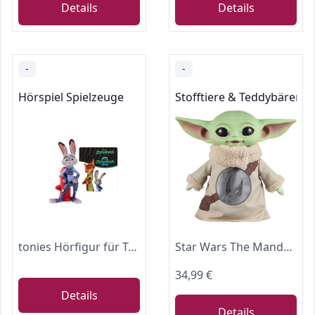
Details
Details
-
-
Hörspiel Spielzeuge
Stofftiere & Teddybären
tonies Hörfigur für Toniebox, Disney - Zoomania, Hörspiel für Kinder ab 6 Jahren, Spielzeit ca. 120 Minuten
Star Wars The Mandalorian & Grogu Knapp 28 cm große Grogu-Plüschfigur aus dem Film mit gesticktem Logo-Design auf der Brust, Kopf aus Vinyl sowie Körper und Händen aus weichem Plüsch, JKN43
34,99 €
Details
Details