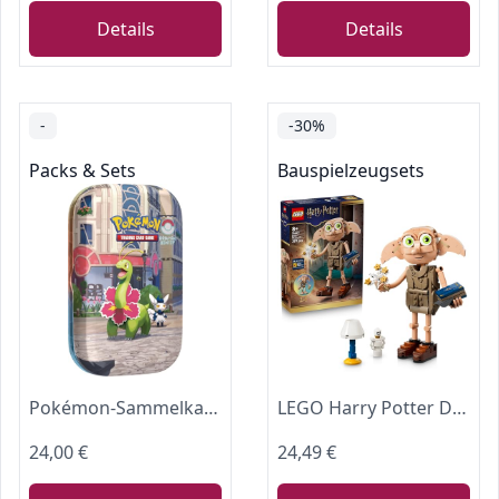
Details
Details
-
-30%
Packs & Sets
Bauspielzeugsets
Pokémon-Sammelkartenspiel: Mini-Tin-Box Illumina City: Meganie & Psiaugon (2 Boosterpacks, 1 Bildkarte und 1 Stickerbogen)
LEGO Harry Potter Dobby, der Freie Elf Spielzeug - Modellbau umbaubar in eine Kreacher Figur - DIY Kinderzimmer Deko - Geschenk für Mädchen, Jungen und Fans ab 8 Jahren - 76469
24,00 €
24,49 €