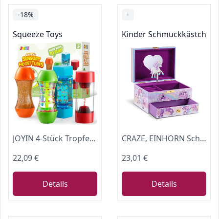
-18%
-
Squeeze Toys
Kinder Schmuckkästchen
JOYIN 4-Stück Tropfen Sanduhr Flüssig Bewegung Blasen,Intellektuelles Dekompression Sensorikspielzeug,Squeeze Toy (Rot, Sensorische Fidget-Röhren)
CRAZE, EINHORN Schmuckkästchen Kinder mit Spieluhr , Schmuckschatulle Mädchen mit drehendem Einhorn & Spiegel
22,09 €
23,01 €
Details
Details