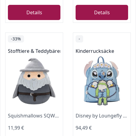
Details
Details
-33%
-
Stofftiere & Teddybären
Kinderrucksäcke
Squishmallows SQWB00314 - Der Herr der Ringe Gandalf 25 cm, offizielles Jazwares Plüsch, superweiches Kuscheltier
Disney by Loungefly sac à dos Lilo and Stitch Springtime
11,99 €
94,49 €