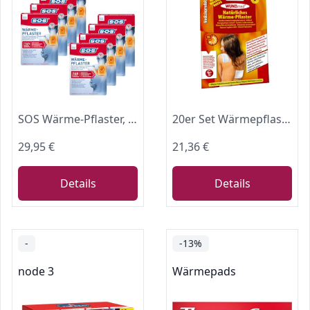
SOS Wärme-Pflaster, zur Schmerzlinderung bei Muskel- und Gelenkschmerzen, lösen Verspannungen mit bis zu 8 Stunden effektiver Wärme, 8 x 2 Pflaster
20er Set Wärmepflaster Schmerzpflaster 13x9,5 cm Wundmed 8h Rücken Pflaster Wärmepad Nacken Wärmekissen Wärme Wärmepad verspannung muskelschmerzen
29,95 €
21,36 €
Details
Details
-
-13%
node 3
Wärmepads