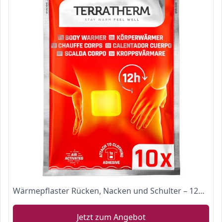
Wärmepflaster Rücken, Nacken und Schulter – 12h wohlige Tiefenwärme, Rückenwärmer – Körperwärmer selbstklebend und luftaktiviert - 10 Stück
Jetzt zum Angebot