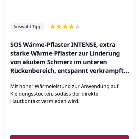
Auswahl-Tipp
SOS Wärme-Pflaster INTENSE, extra
starke Wärme-Pflaster zur Linderung
von akutem Schmerz im unteren
Rückenbereich, entspannt verkrampfte
Muskeln und löst Verspannungen im
Mit hoher Wärmeleistung zur Anwendung auf
Rücken, 1 x 2 Pflaster
Kleidungsstücken, sodass der direkte
Hautkontakt vermieden wird.
ℹ️