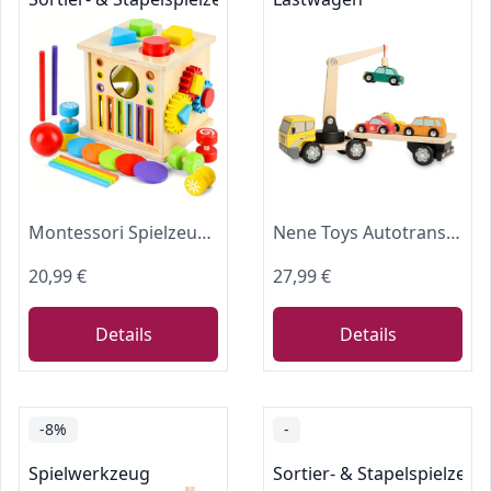
Montessori Spielzeug ab 1 Jahre, Montessori Holzspielzeug ab 2 Jahr Motorikspielzeug Farbe Sortierspiel, Sensorik Spielzeug Baby Formsortierer, Geschenk Geburtstag für 2 3 Jahre Mädchen Jungen
Nene Toys Autotransporter aus Holz mit Kran & 4 Magnet-Autos – Magnetspielzeug für Kinder ab 2 Jahren – Montessori Holzspielzeug & Lernspiel mit Fahrzeugen – Geschenk Jungen Mädchen 2 3 Jahren
20,99 €
27,99 €
Details
Details
-8%
-
Spielwerkzeug
Sortier- & Stapelspielzeug