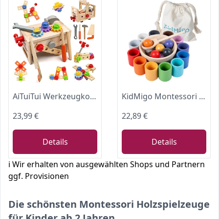
AiTuiTui Werkzeugkoffer Kinder Spielzeug ab 2 3 4 5 Jahre, Montessori Holzspielzeug Kinderwerkzeug Werkzeugbank Lernspiele Werkzeugset Schraubspielzeug Hämmerchenspiel Spiele Geschenke Junge MäDchen
KidMigo Montessori Spielzeug ab 1 2 3 Jahre – Motorikspielzeug Holz mit 12 Bällen & Bechern, Sortierspiel Kinder, Lernspielzeug, Holzspielzeug, Geschenk Mädchen Jungen 2 Jahre
23,99 €
22,89 €
Details
Details
ℹ️ Wir erhalten von ausgewählten Shops und Partnern
ggf. Provisionen
Die schönsten Montessori Holzspielzeuge
für Kinder ab 2 Jahren