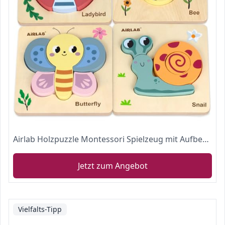
Airlab Holzpuzzle Montessori Spielzeug mit Aufbewahrungstasche I Holzspielzeug Puzzle ab 2 Jahre I 4 Stück Steckpuzzle Geschenk für Baby und Kleinkind
Jetzt zum Angebot
Vielfalts-Tipp