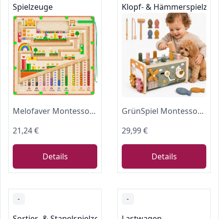
Spielzeuge
Klopf- & Hämmerspielzeu
Melofaver Montessori Magnetspiel Labyrinth Kinder Spielzeug ab 2 3 4 Jahre
GrünSpiel Montessori Holzspielzeug ab 2 Jahren, 7-in-1 Hammerspiel mit Magnet-Angelspiel, Motorikspielzeug aus Holz, Lernspielzeug für Kleinkinder, Geschenk für Mädchen und Jungen ab 24 Monaten
21,24 €
29,99 €
Details
Details
-
-
Sortier- & Stapelspielzeug
Lastwagen