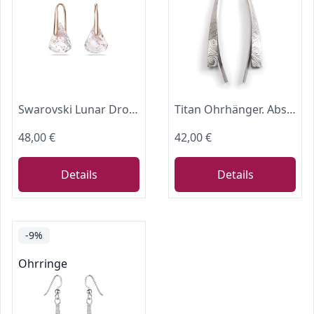
Swarovski Lunar Drop-Ohrhänger, Rosa, Roségold-Legierungsschicht
Titan Ohrhänger. Absolut kein Risiko auf Allergien Handgefertigte Schmuckstücke. Lieferbar in verschiedenen Farben
48,00 €
42,00 €
Details
Details
-9%
Ohrringe