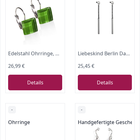
Edelstahl Ohrringe, Ohrhänger Silber, Hängeohrringe mit quadratischen Glassteinen, Nachhaltiger Ohrschmuck, Nickelfrei, hochwertiger Ohrringverschluss, Klappverschluss, Schmucksteine: 10mm
Liebeskind Berlin Damen-Hängeohrringe Edelstahl
26,99 €
25,45 €
Details
Details
-
-
Ohrringe
Handgefertigte Geschenke