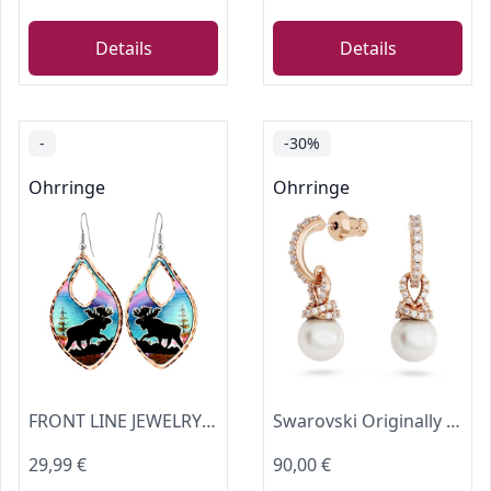
Details
Details
-
-30%
Ohrringe
Ohrringe
FRONT LINE JEWELRY Elch Ohrringe für Damen Handgefertigte Kupfer Ohrhänger mit Alaska Nordlicht Motiv Elch Schmuck für Wildtierliebhaber
Swarovski Originally Drop-Ohrhänger, Kristallperle, Weiß, Roségold-Legierungsschicht
29,99 €
90,00 €