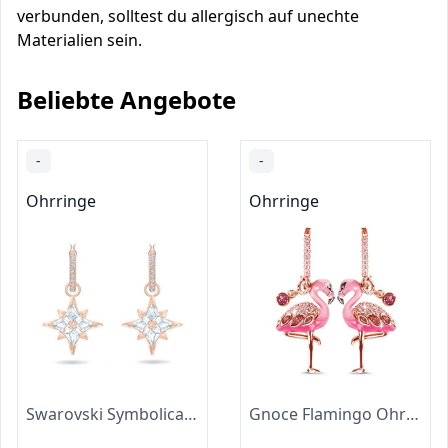
verbunden, solltest du allergisch auf unechte
Materialien sein.
Beliebte Angebote
-
-
Ohrringe
Ohrringe
Swarovski Symbolica Drop-Ohrhänger, Stern, Weiß, Roségold-Legierungsschicht
Gnoce Flamingo Ohrhänger Silber 925 Schwarz "Feurige Leidenschaft" Rose Gold Anhänger Ohrringe mit Zirkonia Schmuck Geschenk für Damen Mädchen Ehefrau Geburtstag