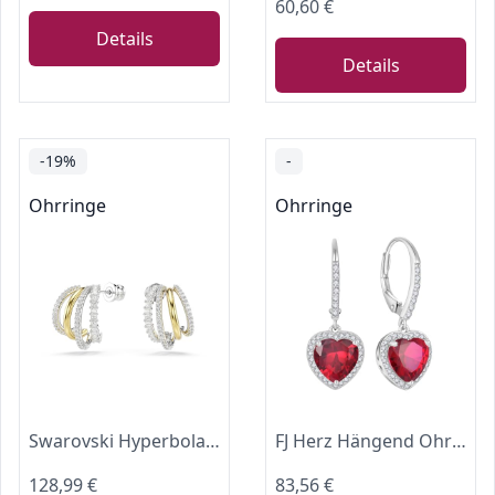
60,60 €
Details
Details
-19%
-
Ohrringe
Ohrringe
Swarovski Hyperbola Creolen-Ohrringe, gemischte Schliffe, Mini, transparent, gemischtes Metallic-Finish, One Size, Cubic Zirkonia, Cubic Zirkonia
FJ Herz Hängend Ohrringe Damen 925 Sterling Silber Halo Ohrringe Rubin Juli Geburtsstein Schmuck Geschenke für Frauen Mutter Freundin Mama
128,99 €
83,56 €