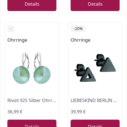
Details
Details
-
-20%
Ohrringe
Ohrringe
Rivoli 925 Silber Ohrringe Österreichische Zirkonia - Schmuck für Frauen und Mädchen - Hängeohrringe Ideal für Geschenke für Frauen Geschenk für Mutter-Frau-Tochter (Mint)
LIEBESKIND BERLIN Damen-Ohrstecker Edelstahl LJ-0337-E-06, dreieckiger ohrstecker
36,99 €
39,99 €
Details
Details