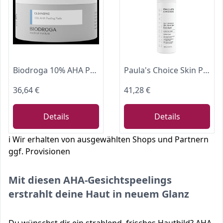
Biodroga 10% AHA Peeling Pads Gesichtspeeling 40 ml – Gesichtsreinigung Face Scrub Cleansing
Paula's Choice Skin Perfecting 8% AHA Peeling Gel – Glättet Feine Linien und Falten – Anti-Aging Gesichtspeeling mit Glykolsäure – Weiche & Glatte Haut – Alle Hauttypen – 100 ml
36,64 €
41,28 €
Details
Details
ℹ️ Wir erhalten von ausgewählten Shops und Partnern
ggf. Provisionen
Mit diesen AHA-Gesichtspeelings
erstrahlt deine Haut in neuem Glanz