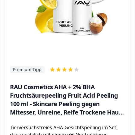
Premium-Tipp
RAU Cosmetics AHA + 2% BHA
Fruchtsäurepeeling Fruit Acid Peeling
100 ml - Skincare Peeling gegen
Mitesser, Unreine, Reife Trockene Haut
& bei Neurodermitis - Mandelsäure,
Tierversuchsfreies AHA-Gesichtspeeling im Set,
Salicylsäure & Lactobionsäure
das zusätzlich mit einem pH-Neutralisierer