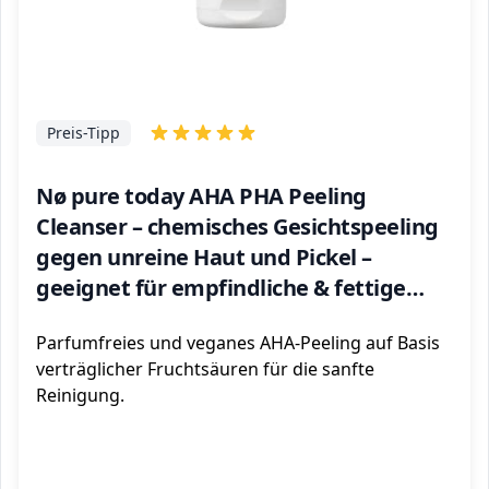
Preis-Tipp
Nø pure today AHA PHA Peeling
Cleanser – chemisches Gesichtspeeling
gegen unreine Haut und Pickel –
geeignet für empfindliche & fettige
Haut - Peeling Gesicht für Mann & Frau,
Parfumfreies und veganes AHA-Peeling auf Basis
125 ml
verträglicher Fruchtsäuren für die sanfte
Reinigung.
ℹ️