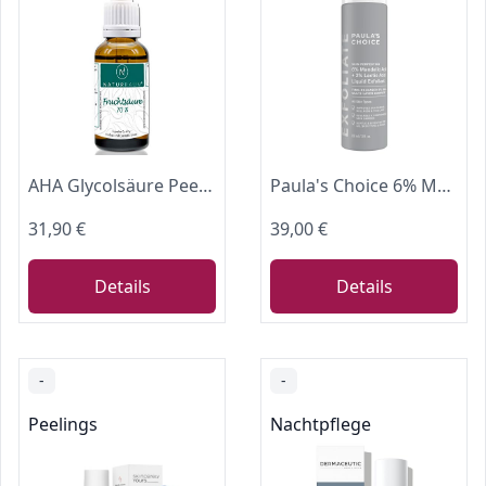
AHA Glycolsäure Peeling I Fruchtsäurepeeling 5-70% I pH 0,1 I 30ml I Professionelles chemisches Gesichtspeeling bei Hautunreinheiten Falten Akne I Alpha Hydroxy Acid
Paula's Choice 6% Mandelic + 2% Lactic Acid Liquid AHA-Peeling, 88 ml
31,90 €
39,00 €
Details
Details
-
-
Peelings
Nachtpflege