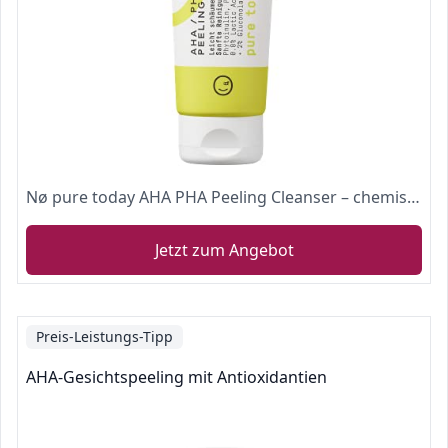
Nø pure today AHA PHA Peeling Cleanser – chemisches Gesichtspeeling gegen unreine Haut und Pickel – geeignet für empfindliche & fettige Haut - Peeling Gesicht für Mann & Frau, 125 ml
Jetzt zum Angebot
Preis-Leistungs-Tipp
AHA-Gesichtspeeling mit Antioxidantien