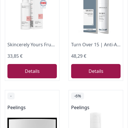
Skincerely Yours Fruchtsäure Peeling 100 ml I 14% AHA I Leave-on Liquid
Turn Over 15 | Anti-Aging-Nachtcreme | 15% Glykolsäure AHA | Gesichtspeeling gegen Falten & Flecken, Unreinheiten & Verunreinigungen | glättende & reinigende konzentrierte Pflege | 40 ml Dermaceutic
33,85 €
48,29 €
Details
Details
-
-6%
Peelings
Peelings