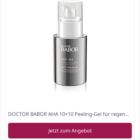
DOCTOR BABOR AHA 10+10 Peeling-Gel für regenerationsbedürftige Haut, Fruchtsäurepeeling für das Gesicht, Vegane Formel, Verfeinerte Poren, 1 x 50 ml
Jetzt zum Angebot