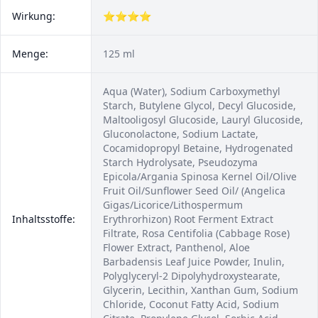
Wirkung:
⭐⭐⭐⭐
Menge:
125 ml
Aqua (Water), Sodium Carboxymethyl
Starch, Butylene Glycol, Decyl Glucoside,
Maltooligosyl Glucoside, Lauryl Glucoside,
Gluconolactone, Sodium Lactate,
Cocamidopropyl Betaine, Hydrogenated
Starch Hydrolysate, Pseudozyma
Epicola/Argania Spinosa Kernel Oil/Olive
Fruit Oil/Sunflower Seed Oil/ (Angelica
Gigas/Licorice/Lithospermum
Inhaltsstoffe:
Erythrorhizon) Root Ferment Extract
Filtrate, Rosa Centifolia (Cabbage Rose)
Flower Extract, Panthenol, Aloe
Barbadensis Leaf Juice Powder, Inulin,
Polyglyceryl-2 Dipolyhydroxystearate,
Glycerin, Lecithin, Xanthan Gum, Sodium
Chloride, Coconut Fatty Acid, Sodium