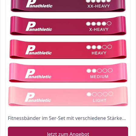
Fitnessbänder im 5er-Set mit verschiedene Stärken von Panathletic inklusive eBook-Übungsanleitung auf Deutsch im Tragebeutel
Jetzt zum Angebot