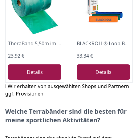
TheraBand 5,50m im Vorratsrolle | Fitnessband | Gymnastikband | Stretchband für Ganzkörpertraining | Widerstandsband | Terrabänder Therapie, Reha |100% Naturlatex Grün
BLACKROLL® Loop Band Set (3er), Fitnessband Set für funktionales Training, hautfreundliche Trainingsbänder in 3 Stärken: leicht (orange), mittel (grün) & stark (blau), Made in Germany
23,92 €
33,34 €
Details
Details
ℹ️ Wir erhalten von ausgewählten Shops und Partnern
ggf. Provisionen
Welche Terrabänder sind die besten für
meine sportlichen Aktivitäten?