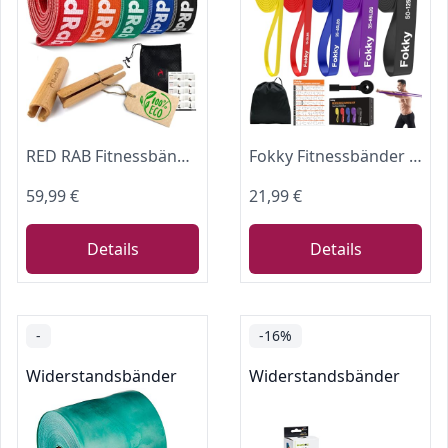
RED RAB Fitnessbänder Stoff - lang - Fitness Band einzeln oder im Set für Widerstandsbänder Krafttraining - reißfeste Resistance Bands, Klimmzug Bänder, Gymnastikband, Pull Up Band, Trainingsbänder
Fokky Fitnessbänder Widerstandsbänder Set mit 5 Stufen für Männer und Frauen, Resistance Bands mit Türanker, Übungsanleitung, Tragebeutel für Krafttraining, Stretching, Calisthenics, Cross-Fitness
59,99 €
21,99 €
Details
Details
-
-16%
Widerstandsbänder
Widerstandsbänder