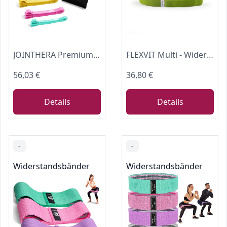
JOINTHERA Premium latexfreie Widerstandsbänder für das Training – Set mit 5 Stück + Tragetasche | Latexfreie Klimmzugschlaufe Workout-Bänder Widerstand für Damen und Herren | Stretching, Training und
FLEXVIT Multi - Widerstandsband mit Schlaufen für Ganzkörpertraining, Krafttraining, Reha, Yoga, Pilates & Mobility | Fitnessband in 4 Widerstandsstufen | Made in Germany | hautfreundlich & waschbar
56,03 €
36,80 €
Details
Details
-
-
Widerstandsbänder
Widerstandsbänder