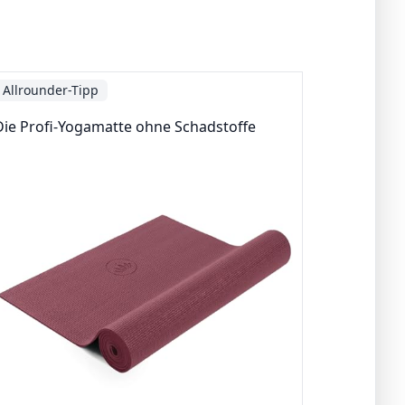
Allrounder-Tipp
Die Profi-Yogamatte ohne Schadstoffe