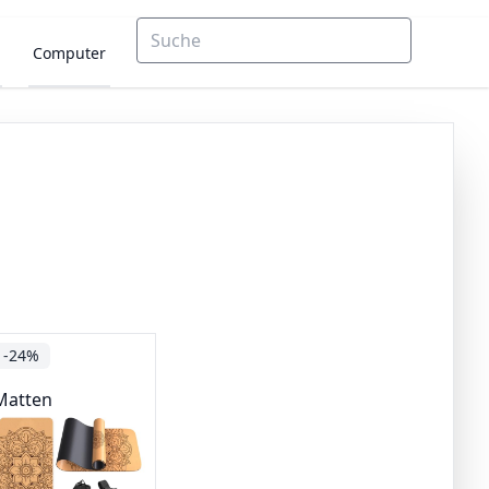
Computer
-24%
Matten