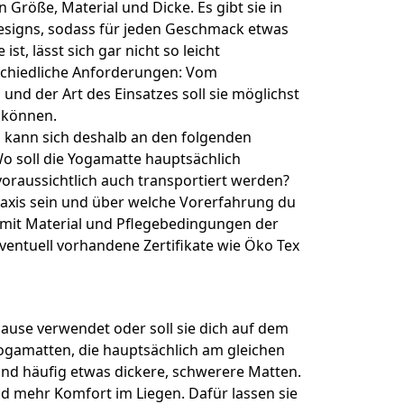
Größe, Material und Dicke. Es gibt sie in
esigns, sodass für jeden Geschmack etwas
ist, lässt sich gar nicht so leicht
schiedliche Anforderungen: Vom
nd der Art des Einsatzes soll sie möglichst
 können.
, kann sich deshalb an den folgenden
Wo soll die Yogamatte hauptsächlich
voraussichtlich auch transportiert werden?
Praxis sein und über welche Vorerfahrung du
h mit Material und Pflegebedingungen der
ventuell vorhandene Zertifikate wie Öko Tex
Hause verwendet oder soll sie dich auf dem
Yogamatten, die hauptsächlich am gleichen
sind häufig etwas dickere, schwerere Matten.
 mehr Komfort im Liegen. Dafür lassen sie