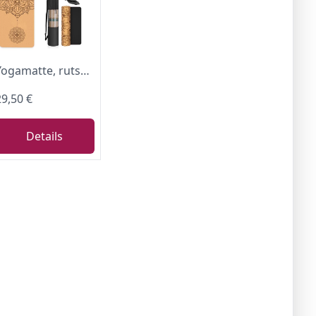
Yogamatte, rutschfest, einzigartiges Design, natürlicher Kork, TPE-Material, Fitness-Trainingsmatte mit Tragetasche und Gurt, für Zuhause, Pilates, Aerobic Fitnessstudio und Workout (183 x 61 cm)
29,50 €
Details