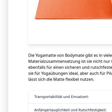
Die Yogamatte von Bodymate gibt es in viel
Materialzusammensetzung ist sie nicht nur 
ebenfalls für einen sicheren und rutschfeste
sie für Yogaübungen ideal, aber auch für Pil
lässt sich die Matte flexibel nutzen.
Transportabilität und Einsatzort:
Anfängertauglichkeit und Rutschfestigkeit: