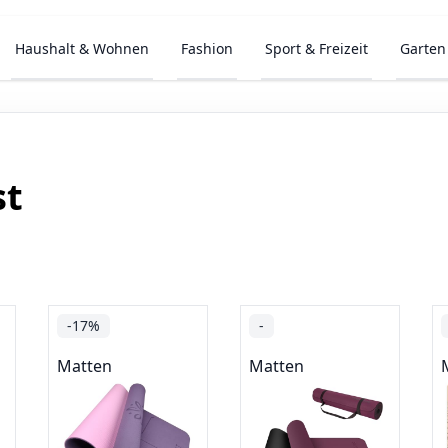
Haushalt & Wohnen
Fashion
Sport & Freizeit
Garten
st
-17%
-
Matten
Matten