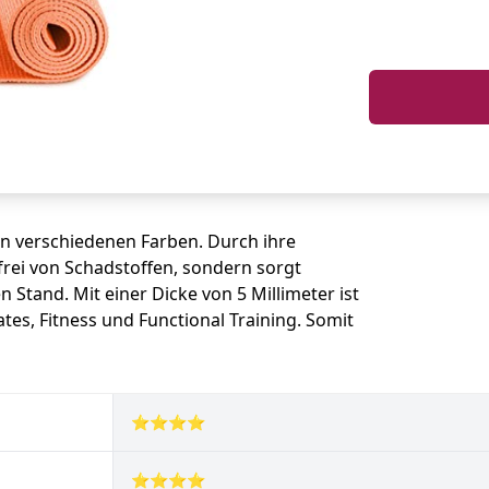
en verschiedenen Farben. Durch ihre
frei von Schadstoffen, sondern sorgt
n Stand. Mit einer Dicke von 5 Millimeter ist
ates, Fitness und Functional Training. Somit
⭐⭐⭐⭐
⭐⭐⭐⭐