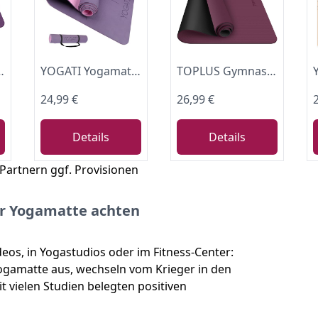
 Fitness Pilates & Gymnastik mit Tragegurt (Lila-Pink)
YOGATI Yogamatte rutschfest Schadstofffrei, mit Tragegurt. Yoga Matte mit Ausrichtungslinien für die Körperhaltung. Ideal als Gymnastikmatte, Sportmatte, Fitnessmatte, Jogamatte - Yoga mat
TOPLUS Gymnastikmatte, Yogamatte Gepolstert Rutschfest Für Fitness Pilates
24,99 €
26,99 €
Details
Details
 Partnern ggf. Provisionen
er Yogamatte achten
eos, in Yogastudios oder im Fitness-Center:
Yogamatte aus, wechseln vom Krieger in den
 vielen Studien belegten positiven