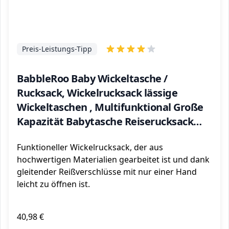
Preis-Leistungs-Tipp
BabbleRoo Baby Wickeltasche /
Rucksack, Wickelrucksack lässige
Wickeltaschen , Multifunktional Große
Kapazität Babytasche Reiserucksack
mit Wickelauflage & Schnullerhalter
Funktioneller Wickelrucksack, der aus
(grau)
hochwertigen Materialien gearbeitet ist und dank
gleitender Reißverschlüsse mit nur einer Hand
leicht zu öffnen ist.
40,98 €