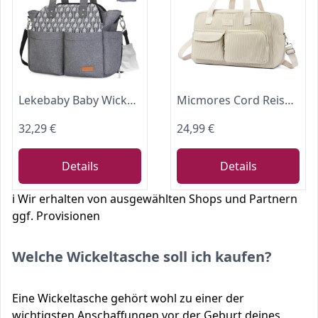
Lekebaby Baby Wickeltasche Bote groß mit Wickelunterlage für Reise, Grau
Micmores Cord Reisetasche, Sporttasche Damen 20L Weekender Wickeltasche, Ryanair Handgepäck 40x20x25, Gym Bag Geburt Krankenhaustasche Mit PVC Nasse Tasche für Fitness (Beige)
32,29 €
24,99 €
Details
Details
ℹ️ Wir erhalten von ausgewählten Shops und Partnern
ggf. Provisionen
Welche Wickeltasche soll ich kaufen?
Eine Wickeltasche gehört wohl zu einer der
wichtigsten Anschaffungen vor der Geburt deines