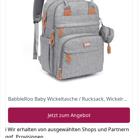
BabbleRoo Baby Wickeltasche / Rucksack, Wickelrucksack lässige Wickeltaschen , Multifunktional Große Kapazität Babytasche Reiserucksack mit Wickelauflage & Schnullerhalter (grau)
Jetzt zum Angebot
ℹ️ Wir erhalten von ausgewählten Shops und Partnern
ggf. Provisionen