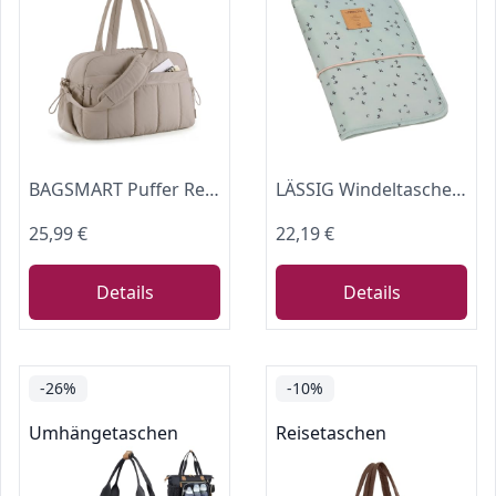
BAGSMART Puffer Reisetasche, Sporttasche Damen 24L Weekender Wickeltasche Wasserabweisend Travel Bag Handgepäck Gym Bag Kliniktasche Geburt Krankenhaustasche Mit PVC Nasse Tasche Für Fitness, Kamel
LÄSSIG Windeltasche Wickelorganizer mit Wickelunterlage Floral Mint
25,99 €
22,19 €
Details
Details
-26%
-10%
Umhängetaschen
Reisetaschen