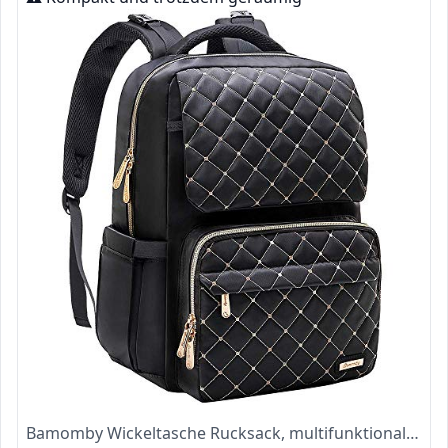
Bamomby Wickeltasche Rucksack, multifunktional, wasserfest, für Mama, Papa mit isolierten Taschen, Wickelunterlage, Kinderwagengurte für Jungen, Mädchen, Schwarz