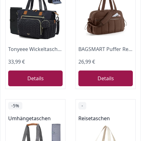
Tonyeee Wickeltasche mit Schnullertasche und Wickelunterlage, Wickelrucksack Multifunktions-Babytasche für Große Reisewindeltasche für Mama und Papa, isolierten Taschen-Schwarz
BAGSMART Puffer Reisetasche, Sporttasche Damen 24L Weekender Wickeltasche Wasserabweisend Travel Bag Handgepäck Gym Bag Kliniktasche Geburt Mit PVC Nasse Tasche Für Fitness, Schokoladenrot
33,99 €
26,99 €
Details
Details
-5%
-
Umhängetaschen
Reisetaschen