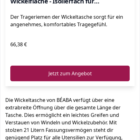
Wickelfläche - Isolierfach für
Babynahrung, Befestigungssystem für
Der Trageriemen der Wickeltasche sorgt für ein
Kinderwagen, Tragegriffe - Grau
angenehmes, komfortables Tragegefühl.
66,38 €
ℹ️
Jetzt zum Angebot
Die Wickeltasche von BÉABA verfügt über eine
extrabreite Öffnung über die gesamte Länge der
Tasche. Dies ermöglicht ein leichtes Greifen und
Verstauen von Windeln und Wickelzubehör. Mit
stolzen 21 Litern Fassungsvermögen steht dir
genügend Platz für alle Utensilien zur Verfügung,