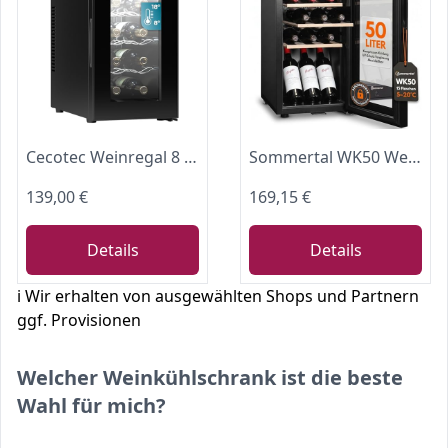
Cecotec Weinregal 8 Flaschen Bolero Grandsommelier 830 Coolcrystal, Thermoelektrische Kühlung, Temperatur einstellbar zwischen 8-18 °C, Touch-Steuerung und Display, LED innen, nicht schädliches Gas
Sommertal WK50 Weinkühlschrank | 15 Fl., 5-20°C, Glastür, UV-Schutz, LED
139,00 €
169,15 €
Details
Details
ℹ️ Wir erhalten von ausgewählten Shops und Partnern
ggf. Provisionen
Welcher Weinkühlschrank ist die beste
Wahl für mich?