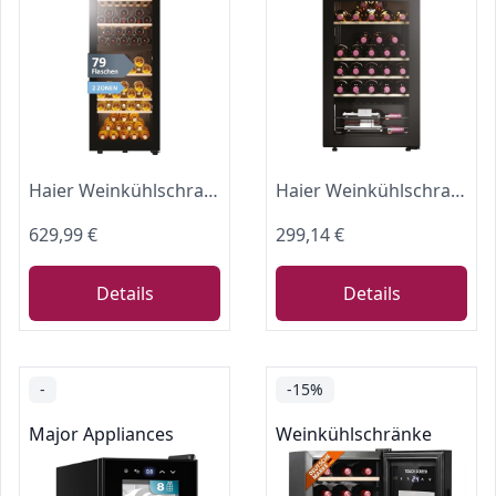
Haier Weinkühlschrank Serie 5 HWS79GDG 79 Flaschen
Haier Weinkühlschrank Serie 3 HWS34GGH1
629,99 €
299,14 €
Details
Details
-
-15%
Major Appliances
Weinkühlschränke