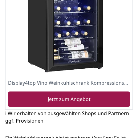
Display4top Vino Weinkühlschrank Kompressionskühler Getränkekühlschrank Unterstützt 28 Flaschen, Gehärtete Glastür, Touch-Thermostat-Panel (82L)
Jetzt zum Angebot
ℹ️ Wir erhalten von ausgewählten Shops und Partnern
ggf. Provisionen