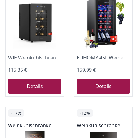
WIE Weinkühlschrank 8 Flasche Getränkekühlschrank 23L Weinschrank Klein 5-18°C Wein-Kühlschrank mit Glastür Vollglas-Designtür LED Touchpanel Anti-UV Mini Wine Fridge
EUHOMY 45L Weinkühlschrank für 18 Flaschen, Freistehender Wein- und Getränkekühlschrank mit Glastür, Digitaler Temperaturregelung und Schloss, Für Rotwein, Weißwein, Champagner, Bier und Softdrinks
115,35 €
159,99 €
Details
Details
-17%
-12%
Weinkühlschränke
Weinkühlschränke