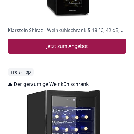
Klarstein Shiraz - Weinkühlschrank 5-18 °C, 42 dB, Soft-Touch-Bedienfeld, Weinschrank mit LED-Beleuchtung, wine fridge freistehend, 3 Regaleinschübe, 32 Liter, für 12 Flaschen Wein, schwarz
Jetzt zum Angebot
Preis-Tipp
⚠️ Der geräumige Weinkühlschrank