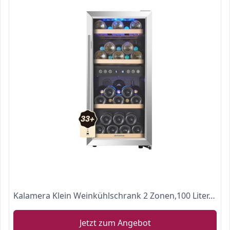
Kalamera Klein Weinkühlschrank 2 Zonen,100 Liter, 33 Flaschen (bis zu 310 mm Höhe), Zwei Temperaturzonen 5-10°C/10-18°C,LED-Display,Edelstahl Glastür,KRC-33BSS
Jetzt zum Angebot