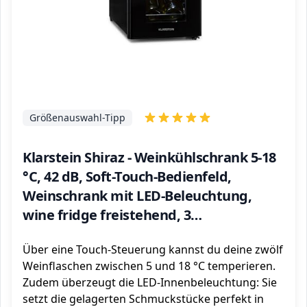
Größenauswahl-Tipp
Klarstein Shiraz - Weinkühlschrank 5-18
°C, 42 dB, Soft-Touch-Bedienfeld,
Weinschrank mit LED-Beleuchtung,
wine fridge freistehend, 3
Regaleinschübe, 32 Liter, für 12 Flaschen
Über eine Touch-Steuerung kannst du deine zwölf
Wein, schwarz
Weinflaschen zwischen 5 und 18 °C temperieren.
Zudem überzeugt die LED-Innenbeleuchtung: Sie
setzt die gelagerten Schmuckstücke perfekt in