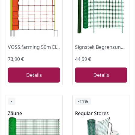
VOSS.farming 50m Elektrozaun-Netz, 108cm, 2 Spitzen, gelbe Pfähle Schafzaun Elektrozaun Weidezaun
Signstek Begrenzungszaun, 100 cm hoch, 30m lang, 25×115cm hoch Pfähle, 100×Kabelbindern, mobiler Zaun Hundezaun Hühnerzaun Gartenzaun für Garten, Haus, Hof
73,90 €
44,99 €
Details
Details
-
-11%
Zäune
Regular Stores