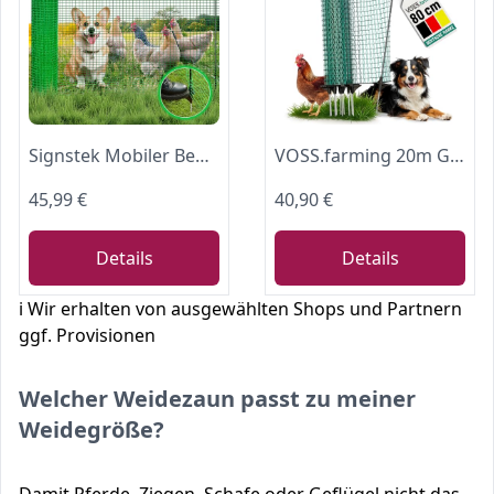
Signstek Mobiler Begrenzungszaun 15 m lang & 90 cm hoch, mit 9 Pfählen – Steckzaun, Hundezaun, Hühnerzaun, Gartenzaun, ohne Strom, engmaschig, grün
VOSS.farming 20m Gartennetz, Universal Begrenzungszaun, 80cm, 12 Pfähle, dunkelgrün, Hundezaun Campingzaun Beetschutz
45,99 €
40,90 €
Details
Details
ℹ️ Wir erhalten von ausgewählten Shops und Partnern
ggf. Provisionen
Welcher Weidezaun passt zu meiner
Weidegröße?