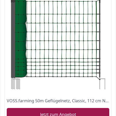
VOSS.farming 50m Geflügelnetz, Classic, 112 cm Netzhöhe, Hundenetz, Katzennetz, Gartensicherung, Weidezaun Ohne Strom
Jetzt zum Angebot