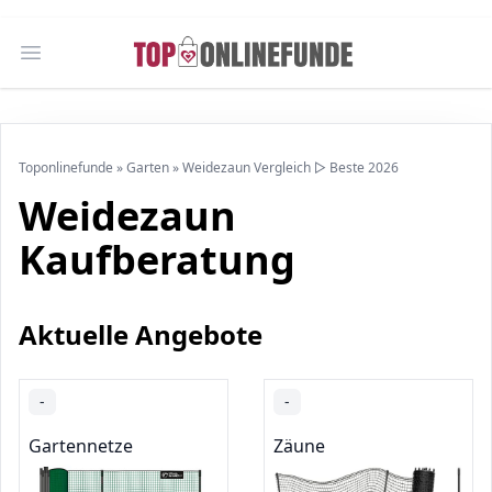
Open main menu
Toponlinefunde
»
Garten
»
Weidezaun Vergleich ▷ Beste 2026
Weidezaun
Kaufberatung
Aktuelle Angebote
-
-
Gartennetze
Zäune