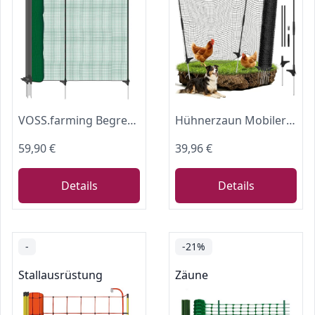
VOSS.farming Begrenzungszaun Classic ohne Strom, 25m 90cm 15 Pfähle 1 Spitze grün, Kleintiernetz mobiler Zaun Gartenzaun, Garten Haus Hof
Hühnerzaun Mobiler Weidezaun, RIFNY 80 cm x 15 m Hundezaun Camping
59,90 €
39,96 €
Details
Details
-
-21%
Stallausrüstung
Zäune