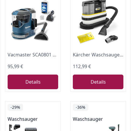
Vacmaster SCA0801 Waschsauger Teppichreiniger Fleckenreiniger für Teppiche, Vorleger, Polster, Treppen und Autos | Nass-Trocken-Sauger Starke Saugkraft Wasser Waschen Dekontamination | 800 W
Kärcher Waschsauger SE 2 Spot Care, Aufnahmeleistung: 450 W, Frischwassertank: 1,5 l, Fläche: 2,89 m2, Gewicht: 4,2 kg, Sprühsaugschlauch, Waschpolsterdüse, Fleckendüse und Reiniger RM 519, weiß
95,99 €
112,99 €
Details
Details
-29%
-36%
Waschsauger
Waschsauger