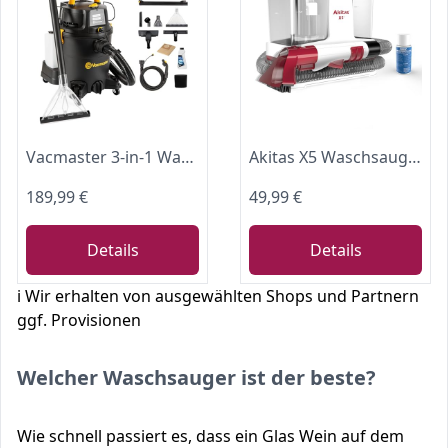
Vacmaster 3-in-1 Waschsauger 1300W 23L Doppeltank für Hartboden & Teppich
Akitas X5 Waschsauger, Polsterreiniger Gerät, inklusive Probe einer Textilreinigungslösung, 2-Tank Nasssauger, Selbstreinigung, Leicht für Tierflecken auf Sofas & Autositzen
189,99 €
49,99 €
Details
Details
ℹ️ Wir erhalten von ausgewählten Shops und Partnern
ggf. Provisionen
Welcher Waschsauger ist der beste?
Wie schnell passiert es, dass ein Glas Wein auf dem