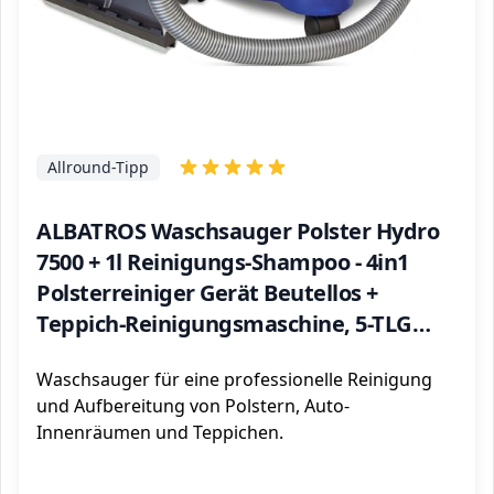
Allround-Tipp
ALBATROS Waschsauger Polster Hydro
7500 + 1l Reinigungs-Shampoo - 4in1
Polsterreiniger Gerät Beutellos +
Teppich-Reinigungsmaschine, 5-TLG
Komplett-Set - Vergleichssieger Note:
Waschsauger für eine professionelle Reinigung
Sehr Gut (09/2020)
und Aufbereitung von Polstern, Auto-
Innenräumen und Teppichen.