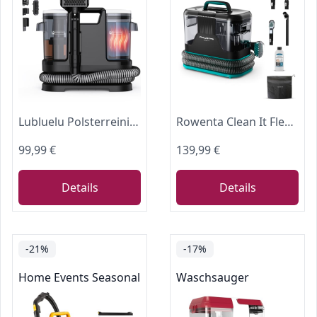
Lubluelu Polsterreiniger Gerät, 1400 W, 18 kPa, erhitzt Wasser in 10 Sek.
Rowenta Clean It Fleckenreiniger, tragbarer Teppichreiniger, schnelle und einfache Reinigung, abnehmbarer 2.3-Liter-Tank, wechselbare Reinigungsköpfe, 750 Watt, Grün, Schwarz, IN5020F0
99,99 €
139,99 €
Details
Details
-21%
-17%
Home Events Seasonal
Waschsauger