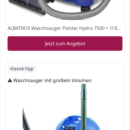
ALBATROS Waschsauger Polster Hydro 7500 + 1l Reinigungs-Shampoo - 4in1 Polsterreiniger Gerät Beutellos + Teppich-Reinigungsmaschine, 5-TLG Komplett-Set - Vergleichssieger Note: Sehr Gut (09/2020)
Jetzt zum Angebot
Klassik-Tipp
⚠️ Waschsauger mit großem Volumen