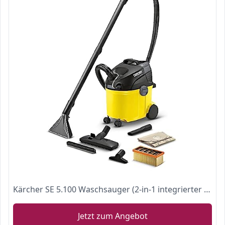
Kärcher SE 5.100 Waschsauger (2-in-1 integrierter Sprühschlauch, 230 mm Arbeitsbreite, Sprühdruck 1 bar, Sprühmenge 1 l/min)
Jetzt zum Angebot