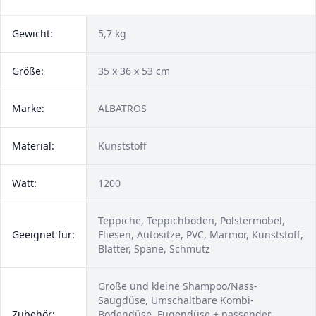
Gewicht:
5,7 kg
Größe:
35 x 36 x 53 cm
Marke:
ALBATROS
Material:
Kunststoff
Watt:
1200
Teppiche, Teppichböden, Polstermöbel,
Geeignet für:
Fliesen, Autositze, PVC, Marmor, Kunststoff,
Blätter, Späne, Schmutz
Große und kleine Shampoo/Nass-
Saugdüse, Umschaltbare Kombi-
Zubehör:
Bodendüse, Fugendüse + passender