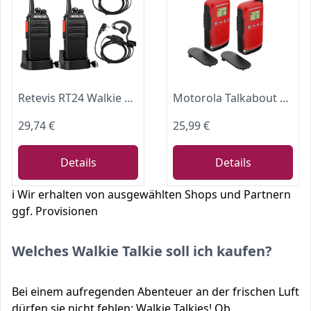
Retevis RT24 Walkie Talkie PMR446 Lizenzfreies, Professionelles Funkgerät mit Großer Reichweite und Freisprech-Walkie-Talkies für Erwachsene mit Ohrhörern und USB-Ladegerät (Schwarz, 1 Paar)
Motorola Talkabout T42 PMR-Funkgeräte ( PMR446, 16 Kanäle, Reichweite 4 km) rot , 2 Stück (1er Pack)
29,74 €
25,99 €
Details
Details
ℹ️ Wir erhalten von ausgewählten Shops und Partnern
ggf. Provisionen
Welches Walkie Talkie soll ich kaufen?
Bei einem aufregenden Abenteuer an der frischen Luft
dürfen sie nicht fehlen: Walkie Talkies! Ob