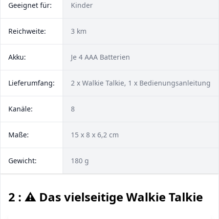
Geeignet für:
Kinder
Reichweite:
3 km
Akku:
Je 4 AAA Batterien
Lieferumfang:
2 x Walkie Talkie, 1 x Bedienungsanleitung
Kanäle:
8
Maße:
15 x 8 x 6,2 cm
Gewicht:
180 g
2 : ⚠️ Das vielseitige Walkie Talkie