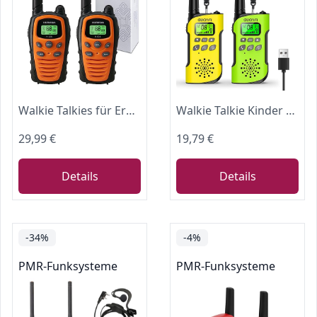
Walkie Talkies für Erwachsene mit großer Reichweite Walky Talky
Walkie Talkie Kinder 2er Set mit Aufladbar Li-ion Akku Große Reichweite 3KM
29,99 €
19,79 €
Details
Details
-34%
-4%
PMR-Funksysteme
PMR-Funksysteme