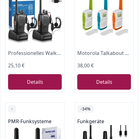
Professionelles Walkie Talkie für Erwachsene mit großer Reichweite, wiederaufladbarem Akku, 16-Kanal-Zwei-Wege-Funkgerät, USB-Ladegerät und Hörmuschel mit VOX (schwarz, 1 Paar)
Motorola Talkabout T42 Triple PMR-Funkgeräte (3er Set, PMR446, 16 Kanäle, Reichweite 4 km)
25,10 €
38,00 €
Details
Details
-
-34%
PMR-Funksysteme
Funkgeräte