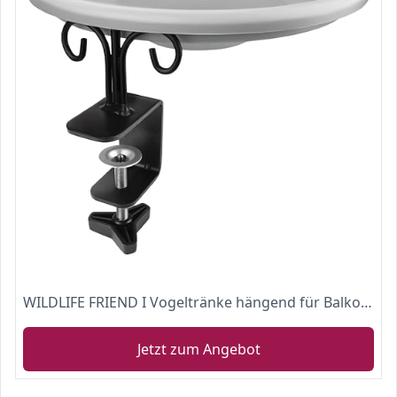
WILDLIFE FRIEND I Vogeltränke hängend für Balkongeländer - frostsicher, Vogeltränke Balkon, (∅ 30cm)
Jetzt zum Angebot