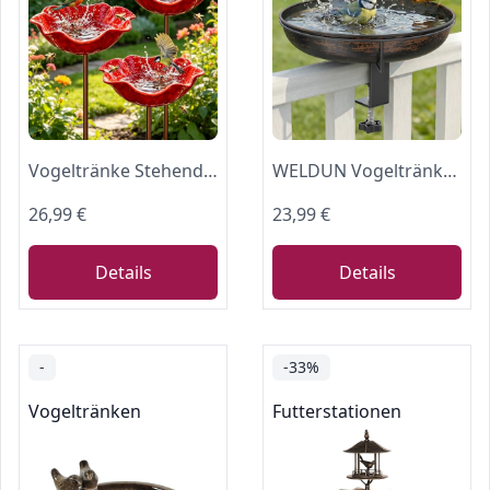
Vogeltränke Stehend,3 Stück Wassertränke für Vögel,Vogeltränke Blume
WELDUN Vogeltränke hängend für Balkongeländer, Φ26CM Metall Vogelbad Balkon, Große Kapazität Antike Vogelbad Garten für Wildvögel, Winterfest Futter Wasserschale, Vintage Bronze
26,99 €
23,99 €
Details
Details
-
-33%
Vogeltränken
Futterstationen