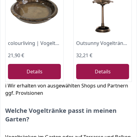
colourliving | Vogeltränke Winterfest rund 30 cm | Noble Keramik glasiert | Vogelbad mit 2 Deko Vögel | Vobelbecken Garten (Macchiato)
Outsunny Vogeltränke Vogelbad mit Blumenkübel für Garten 113 cm Höhe Gold
21,90 €
32,21 €
Details
Details
ℹ️ Wir erhalten von ausgewählten Shops und Partnern
ggf. Provisionen
Welche Vogeltränke passt in meinen
Garten?