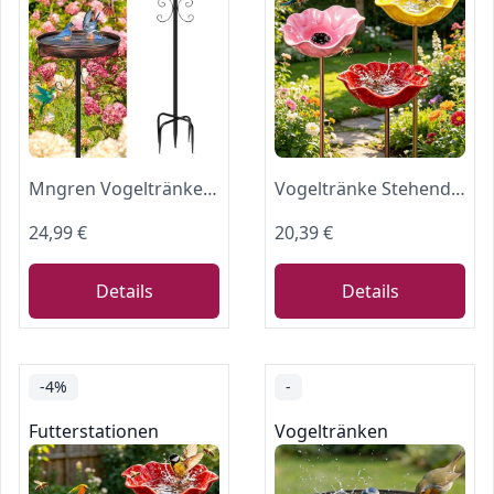
Mngren Vogeltränke Stehend,Vogelbad für Draußen Garten,35In Metall Vogelbecken Schüssel Wassertränke für Vögel, Antike Vogeltränke Winterfest Futter Wasserschale (Antike Bronze)
Vogeltränke Stehend,3 Stück Wassertränke für Vögel,Vogeltränke Blume
24,99 €
20,39 €
Details
Details
-4%
-
Futterstationen
Vogeltränken