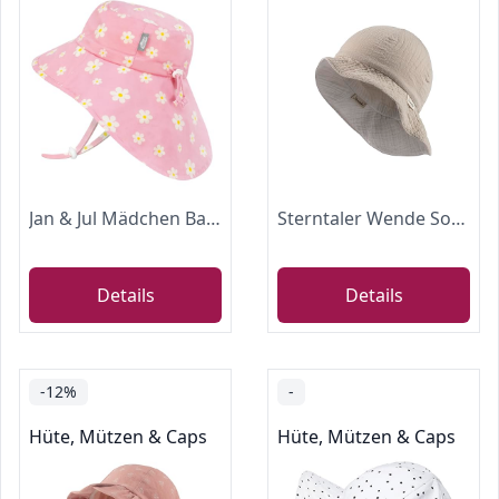
Jan & Jul Mädchen Baumwoll-Sonnenhut mit Nackenschutz, Faltbare Xplorermütze für Kinder (XL: 5-12 Jahre, Pink Daisy)
Sterntaler Wende Sonnenhut Uni - Strandhut aus Musselin(Bio) - UV-Schutz 30 Sommerhut Mädchen - mit elastischen Gummiband und Nackenschutz - Baby Kinder Kopfbedeckung - beige, Größe 39
Details
Details
-12%
-
Hüte, Mützen & Caps
Hüte, Mützen & Caps