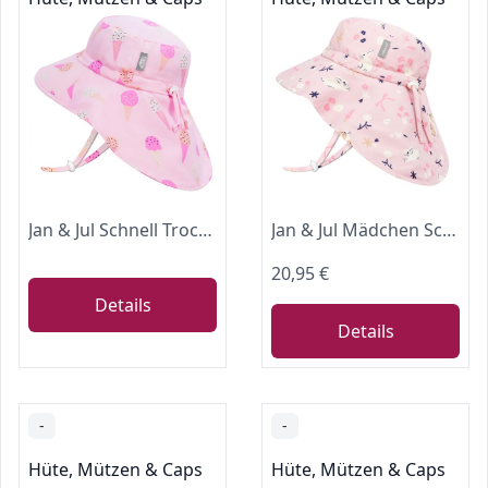
Jan & Jul Schnell Trocknender Baby Sonnenhut für Mädchen mit UV-Schutz UPF 50+ (L: 2-5 Jahre, Rosa Eiscreme)
Jan & Jul Mädchen Schnell trocknender Sonnenhut mit Nackenschutz für Schwimmen, 50+ UPF Hut für Kleinkinder (M: 6-24 Monate, Häschen und Blumen)
20,95 €
Details
Details
-
-
Hüte, Mützen & Caps
Hüte, Mützen & Caps