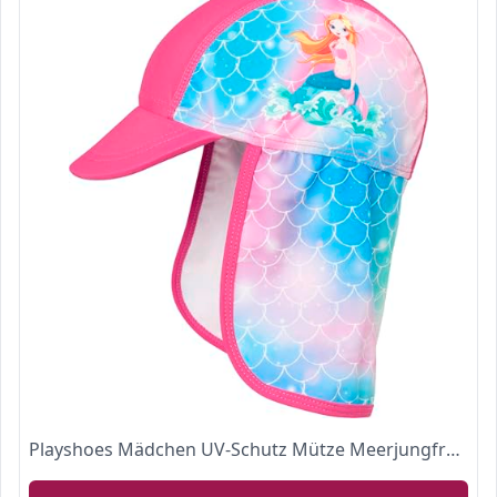
Playshoes Mädchen UV-Schutz Mütze Meerjungfrau 461268, 18 - Pink, 53