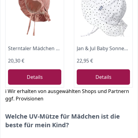
Sterntaler Mädchen Sommer Strand Hut mit UV-Schutz 50+ - Futter aus Bio-Batist - Größe 39 - mattrosa - Fischerhut mit Sträußchen, Größenregulierungsband und Bindeband
Jan & Jul Baby Sonnenhut für Mädchen, UV Schutz UPF 50 (S: 0-6 Monate, Punkte)
20,30 €
22,95 €
Details
Details
ℹ️ Wir erhalten von ausgewählten Shops und Partnern
ggf. Provisionen
Welche UV-Mütze für Mädchen ist die
beste für mein Kind?