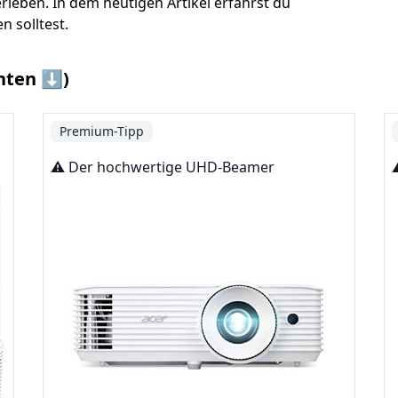
rleben. In dem heutigen Artikel erfährst du
 solltest.
nten ⬇️)
Premium-Tipp
⚠️ Der hochwertige UHD-Beamer