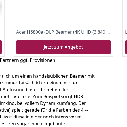
V Box/ HDMI/ USB
Acer H6800a (DLP Beamer (4K UHD (3.840 x 2.160 Pixel) 3.600 Lumen 10.000:1 Kontrast, 3D, Keystone, 1x 10 Watt Lautsprecher, HDMI (HDCP), Audio Anschluss) Home Cinema
Jetzt zum Angebot
 Partnern ggf. Provisionen
ntlich um einen handelsüblichen Beamer mit
nzimmer tatsächlich zu einem echten
D-Auflösung bietet dir neben der
 mehr Vorteile. Zum Beispiel sorgt HDR
Heimkino, bei vollem Dynamikumfang. Der
tive) spielt gerade für die Farben des 4K-
lässt diese in einer noch intensiveren
sitzen sogar eine eingebaute