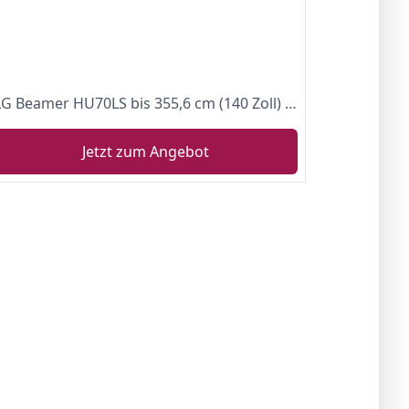
LG Beamer HU70LS bis 355,6 cm (140 Zoll) CineBeam LED UHD 4K Projektor (1500 Lumen, HDR10, webOS 4.5, TruMotion) weiß
Jetzt zum Angebot