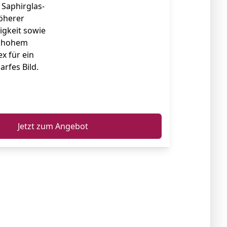
 Saphirglas-
höherer
igkeit sowie
t hohem
x für ein
rfes Bild.
ℹ️
Jetzt zum Angebot