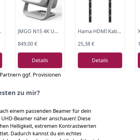
gle TV | Einfache Einrichtung | 150''-Display | 5 Jahre Garantie | Eiche
JMGO N1S 4K UHD Mini Beamer, Triple Laser Projektor 1700 ISO Lumen, Netflix
Hama HDMI Kabel 2m lang Ultra HD 8k (Ultra High Speed HDMI Cable mit HDR, HEC, eARC, vergoldet, Monitorkabel mit robustem Mantel, Verbindung von PC/Notebook mit Monitor, TV, Beamer, Playstation, XBOX)
849,00 €
25,38 €
Details
Details
 Partnern ggf. Provisionen
sten zu mir?
 nach einem passenden Beamer für dein
ie UHD-Beamer näher anschauen! Diese
hen Helligkeit, extremen Kontrastwerten
et. Dadurch kannst du ein echtes