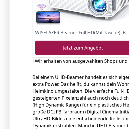
WISELAZER Beamer Full HD(Mit Tasche), Beamer 4K Native 1080P LED Heimkino/TV Video-Beamer, Eingebauter Staubfilter/ WiFi/ Bluetooth/ 4P&4D/ Zoom, UHD Projektor Kompatibel mit Smartphone/ PC/ T
Jetzt zum Angebot
ℹ️ Wir erhalten von ausgewählten Shops und
Bei einem UHD-Beamer handelt es sich eige
extra Power. Das heißt, du kannst dein Woh
Heimkino umgestalten. Die vierfache Full-H
gesteigerten Pixelanzahl auch noch deutlich
(High Dynamic Range) für ein plastisches 
große DCI P3 Farbraum (Digital Cinema Initia
UltraHD-Bildes eine entscheidende Rolle und 
Dynamik erstrahlen. Manche UHD-Beamer be