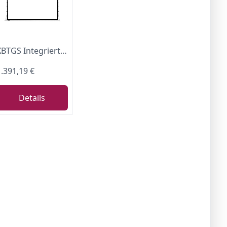
XBTGS Integrierter Projektor-Leinwand für Zuhause, 4K/3D, Ultra HD, elektrische Fernbedienung, 254 cm (100/120 Zoll), Nanometer, Lichtschutz, Kabel, 4K 120 Zoll Bildschirmtuch
1.391,19 €
Details