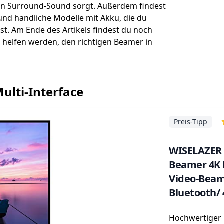
ten Surround-Sound sorgt. Außerdem findest
nd handliche Modelle mit Akku, die du
t. Am Ende des Artikels findest du noch
r helfen werden, den richtigen Beamer in
ulti-Interface
Preis-Tipp
WISELAZER 
Beamer 4K 
Video-Beame
Bluetooth/
Kompatibel
Hochwertiger
HDMI/ USB