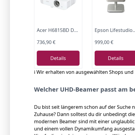
Acer H6815BD DLP Beamer (4K UHD (3.840 x 2.160 Pixel), 4.000 ANSI Lumen, 10.000:1 Kontrast, Keystone, 3 Watt Lautsprecher, HDMI (mit HDCP), Audio Anschluss) Heimkino, 4K UHD (3.820 x 2.160)
Epson Lifestudio Flex Plus EF-72 | Tragbarer 4K-PRO-UHD-Smart-TV-Projektor | 1.000 Lumen | 3LCD x RGB-LED | Sound by Bose | Goo
736,90 €
999,00 €
Details
Details
ℹ️ Wir erhalten von ausgewählten Shops und
Welcher UHD-Beamer passt am be
Du bist seit längerem schon auf der Suche
Zuhause? Dann solltest du dir unbedingt d
modernen Beamer sind mit einer unglaublic
und einem vollen Dynamikumfang ausgestatt