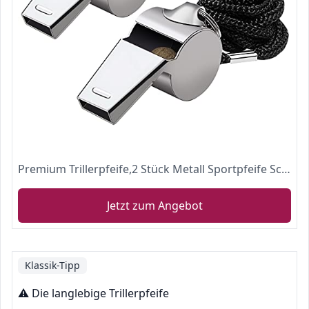
Premium Trillerpfeife,2 Stück Metall Sportpfeife Schiedsrichter pfeifen Signalpfeife,Edelstahl Pfeifen Whistle für Trainer mit Schlüsselband,für Schulsport,Fußball,Hundetraining,sportunterricht
Jetzt zum Angebot
Klassik-Tipp
⚠️ Die langlebige Trillerpfeife