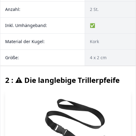
Anzahl:
2 St.
Inkl. Umhängeband:
✅
Material der Kugel:
Kork
Größe:
4 x 2 cm
2 : ⚠️ Die langlebige Trillerpfeife