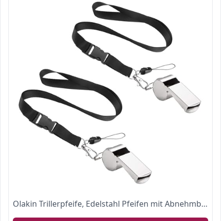
Olakin Trillerpfeife, Edelstahl Pfeifen mit Abnehmbare Schnalle Schlüsselband, Metall Whistle, ideal für Trainer, Schiedsrichter und Beamte