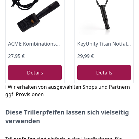
ACME Kombinationspfeife No. 642 | Triller und Pfiff in Einer Pfeife | Inklusive Pfeifenband zum Umhängen (No. 211,5 + No. 560)
KeyUnity Titan Notfallpfeife mit Kette,Trillerpfeife Laut Notfall,Schiedsrichter Pfeife EDC Laute Signalpfeife 120db FüR Camping Im Freien, Wandern & Training (KA22 Black)
27,95 €
29,99 €
Details
Details
ℹ️ Wir erhalten von ausgewählten Shops und Partnern
ggf. Provisionen
Diese Trillerpfeifen lassen sich vielseitig
verwenden