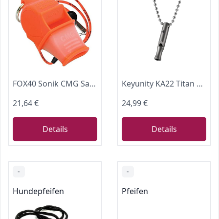
FOX40 Sonik CMG Safety neon orange Trillerpfeife+ Break-Away Sicherheits-Pfeifenschnur orange
Keyunity KA22 Titan Notfallpfeife mit Kette,Trillerpfeife Laut Notfall,Schiedsrichter Pfeife EDC Laute Signalpfeife 120db FüR Camping Im Freien, Wandern & Training (Silber)
21,64 €
24,99 €
Details
Details
-
-
Hundepfeifen
Pfeifen