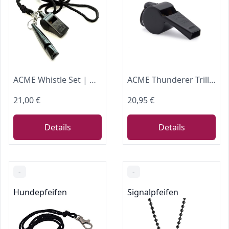
ACME Whistle Set | Hundepfeife No. 211,5 und Trillerpfeife No. 560 mit Pfeifenband schwarz | Hundeausbildung, Jagdhunde
ACME Thunderer Trillerpfeife No. 58,5 in edlem matt-schwarz | Schiedsrichter- und Sportpfeife
21,00 €
20,95 €
Details
Details
-
-
Hundepfeifen
Signalpfeifen