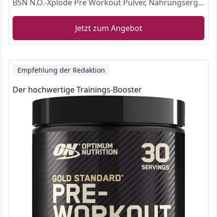
BSN N.O.-Xplode Pre Workout Pulver, Nahrungsergänzungsmittel mit Koffein, Aminosäuren, Vitamin C und Zink, Green Burst, 30 Portionen, 390g, Verpackung kann variieren
Jetzt zum Angebot
Empfehlung der Redaktion
Der hochwertige Trainings-Booster