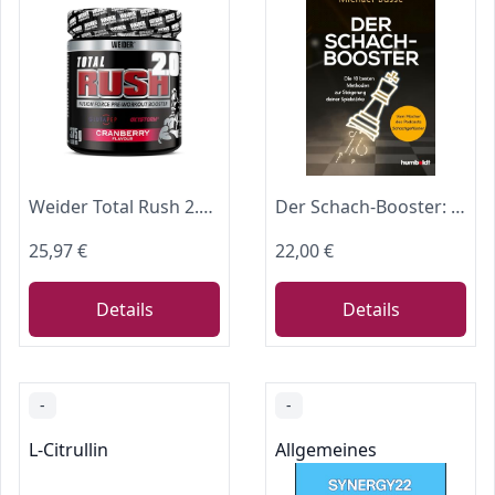
Weider Total Rush 2.0, 375g, Cranberry
Der Schach-Booster: Die 10 besten Methoden zur Steigerung deiner Spielstärke. Vom Macher des Podcasts Schachgeflüster
25,97 €
22,00 €
Details
Details
-
-
L-Citrullin
Allgemeines