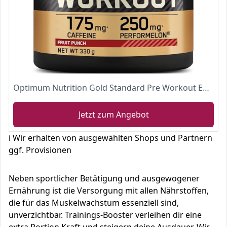
Optimum Nutrition Gold Standard Pre Workout Energie Booster (Pulver Shake mit Kreatin Monohydrat, Beta Alanin, natürliches Koffein und Vitamin B von ON) Fruit Punch, 30 Portionen, 330g
Jetzt zum Angebot
ℹ️ Wir erhalten von ausgewählten Shops und Partnern
ggf. Provisionen
Neben sportlicher Betätigung und ausgewogener
Ernährung ist die Versorgung mit allen Nährstoffen,
die für das Muskelwachstum essenziell sind,
unverzichtbar. Trainings-Booster verleihen dir eine