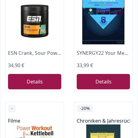
ESN Crank, Sour Power, 380 g
SYNERGY22 Your Metabolic Reset System: A 22-Day Fat Loss, Strength Training, and Metabolism Boost Program for Total Body Wellness A quick fix before a big event to burn fat fast! (English Edition)
34,90 €
33,99 €
Details
Details
-
-20%
Filme
Chroniken & Jahresrückbl