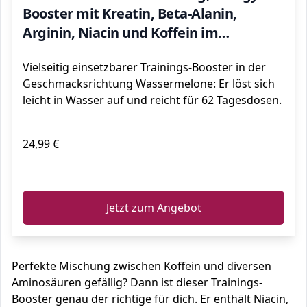
Booster mit Kreatin, Beta-Alanin,
Arginin, Niacin und Koffein im
optimalen Verhältnis für mehr Power
Vielseitig einsetzbarer Trainings-Booster in der
und Energie im Training
Geschmacksrichtung Wassermelone: Er löst sich
leicht in Wasser auf und reicht für 62 Tagesdosen.
24,99 €
ℹ️
Jetzt zum Angebot
Perfekte Mischung zwischen Koffein und diversen
Aminosäuren gefällig? Dann ist dieser Trainings-
Booster genau der richtige für dich. Er enthält Niacin,