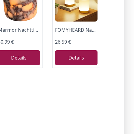
Marmor Nachttischlampe Dimmbar, Wiederaufladbare LED Tischleuchte,Steinlampe Rechargeable Lamp,Ambiente Lampe
FOMYHEARD Nachttischlampe Touch Dimmbar 2er Set Nachtlicht für Kinder Baby
50,99 €
26,59 €
Details
Details