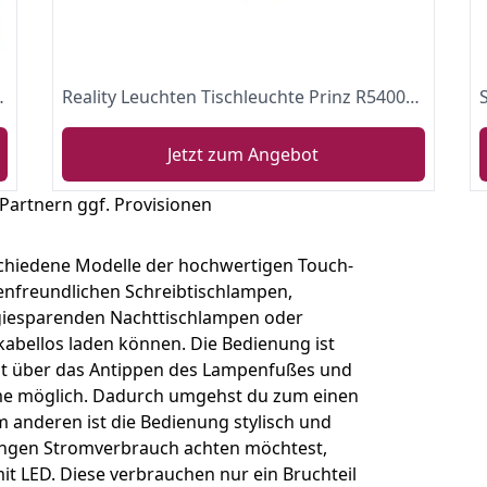
rzimmer, E14 (Warmes Weiß)
Reality Leuchten Tischleuchte Prinz R5400-07, Metall Nickel matt, Glas weiß, E14 exklusive, 4-fach Touch Dimmer
Jetzt zum Angebot
 Partnern ggf. Provisionen
schiedene Modelle der hochwertigen Touch-
nfreundlichen Schreibtischlampen,
giesparenden Nachttischlampen oder
abellos laden können. Die Bedienung ist
olgt über das Antippen des Lampenfußes und
eme möglich. Dadurch umgehst du zum einen
m anderen ist die Bedienung stylisch und
ringen Stromverbrauch achten möchtest,
t LED. Diese verbrauchen nur ein Bruchteil