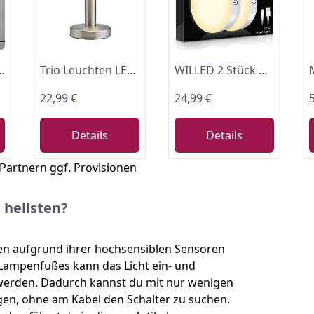
ampe, Nachttischleuchte, Tischleuchte, Bürolampe, Leselampe, Leselicht, 24,5x11 cm (DxH), Chrom-weiß
Trio Leuchten LED Tischleuchte Fynn II 599110107, Metall Nickel matt, Glas alabasterfarbig weiß, inkl. 1x E14 4.9 Watt LED, Touch-Me-Funktion (4-fach schaltbar, 3 Helligkeitsstufen), Höhe 21cm
WILLED 2 Stück dimmbare Touch-Lampen, 3000 K, wiederaufladbar, batteriebetrieben, für Schrank, Theke, Küche, Schlafzimmer
22,99 €
24,99 €
Details
Details
 Partnern ggf. Provisionen
hellsten?
n aufgrund ihrer hochsensiblen Sensoren
Lampenfußes kann das Licht ein- und
werden. Dadurch kannst du mit nur wenigen
gen, ohne am Kabel den Schalter zu suchen.