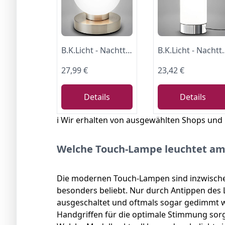
B.K.Licht - Nachttischlampe mit Touch, Dimmbar, E14 Fassung, Kugel Glas weiß, Tischlampe, Lampe, Nachttischleuchte, Tischleuchte, Bürolampe, Leselampe, Leselicht, 12,6x15,7 cm (DxH), Matt-nickel
B.K.Licht - Nachttischlampe mit Touch, Dimmbar, E14 Fassung, Zylinder Glas weiß, Tischlampe, L
27,99 €
23,42 €
Details
Details
ℹ️ Wir erhalten von ausgewählten Shops und
Welche Touch-Lampe leuchtet am 
Die modernen Touch-Lampen sind inzwische
besonders beliebt. Nur durch Antippen des 
ausgeschaltet und oftmals sogar gedimmt 
Handgriffen für die optimale Stimmung sor