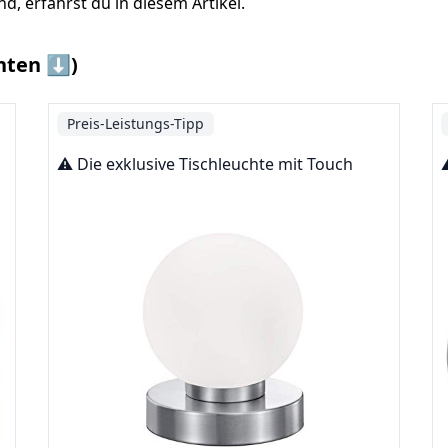
d, erfährst du in diesem Artikel.
nten ⬇️)
Preis-Leistungs-Tipp
⚠️ Die exklusive Tischleuchte mit Touch