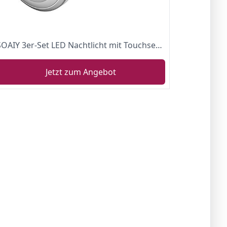
SOAIY 3er-Set LED Nachtlicht mit Touchsensor Dimmbar Batteriebetrieben Touch Lampe Schrankleuchte Küchenlampe Memory-Funktion Warmweiß 2700K
Jetzt zum Angebot