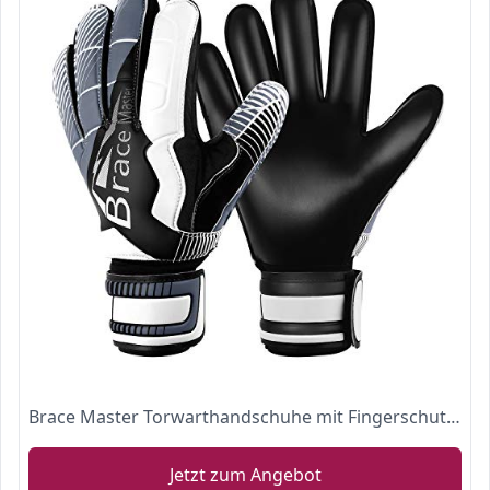
Brace Master Torwarthandschuhe mit Fingerschutz,Protect & Super-Grip 3+3MM Handflächen Fussball Torwarthandschuhe Kinder Herren & Erwachsene - Diverse Größe und Farben
Jetzt zum Angebot