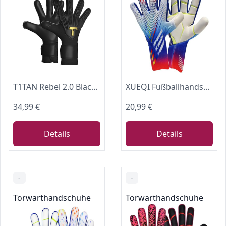
T1TAN Rebel 2.0 Black-Out Junior - Torwarthandschuhe Kinder - Die Handschuhe für Kinder und Fußball - Größe 6
XUEQI Fußballhandschuhe für Jugendliche, Torwarthandschuhe, professionelle Latex-Torwarthandschuhe für Herren, Fußballtorwarthandschuhe mit Fingerschutz 6 B
34,99 €
20,99 €
Details
Details
-
-
Torwarthandschuhe
Torwarthandschuhe