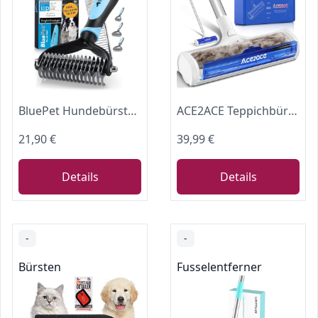
BluePet Hundebürste Unterwolle Langhaar entfernt Unterwolle & Verfilzungen
ACE2ACE Teppichbürste Tierhaare, Tierhaarentferner Teppich, Teppichroller,
21,90 €
39,99 €
Details
Details
-
-
Bürsten
Fusselentferner