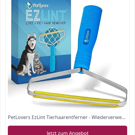
PetLovers EzLint Tierhaarentferner - Wiederverwendbares Werkzeug zur Entfernung von Hunde- und Katzenfell, tragbarer Teppichschaber & Rechen für Sofas, Möbel, Teppiche, Matten und Kleidung
Jetzt zum Angebot