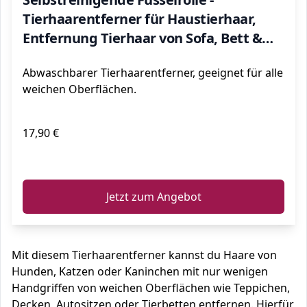
Tierhaarentferner für Haustierhaar,
Entfernung Tierhaar von Sofa, Bett &
Möbel, Fusselbürste Hundehaare &
Abwaschbarer Tierhaarentferner, geeignet für alle
Katzenhaare
weichen Oberflächen.
17,90 €
ℹ️
Jetzt zum Angebot
Mit diesem Tierhaarentferner kannst du Haare von
Hunden, Katzen oder Kaninchen mit nur wenigen
Handgriffen von weichen Oberflächen wie Teppichen,
Decken, Autositzen oder Tierbetten entfernen. Hierfür