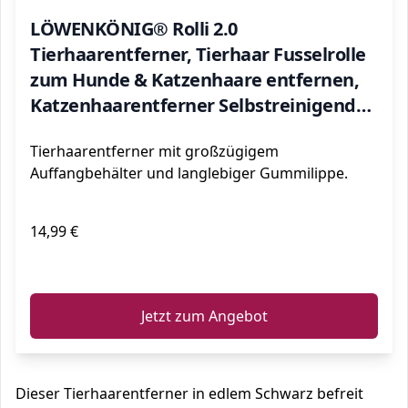
LÖWENKÖNIG® Rolli 2.0
Tierhaarentferner, Tierhaar Fusselrolle
zum Hunde & Katzenhaare entfernen,
Katzenhaarentferner Selbstreinigend
wiederverwendbar für Sofa,
Tierhaarentferner mit großzügigem
Kratzbaum, Teppich, Auto, Katzen-
Auffangbehälter und langlebiger Gummilippe.
Zubehör
14,99 €
ℹ️
Jetzt zum Angebot
Dieser Tierhaarentferner in edlem Schwarz befreit