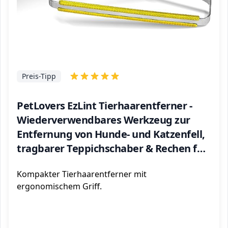
Preis-Tipp
PetLovers EzLint Tierhaarentferner -
Wiederverwendbares Werkzeug zur
Entfernung von Hunde- und Katzenfell,
tragbarer Teppichschaber & Rechen für
Sofas, Möbel, Teppiche, Matten und
Kompakter Tierhaarentferner mit
Kleidung
ergonomischem Griff.
ℹ️