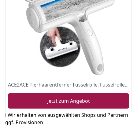
ACE2ACE Tierhaarentferner Fusselrolle, Fusselroller für Hundehaare und Katzenhaare Wiederverwendbar, Fusselbürste für Tierhaar, für Sofa, Bett, Teppich, Kratzbaum…
Jetzt zum Angebot
ℹ️ Wir erhalten von ausgewählten Shops und Partnern
ggf. Provisionen