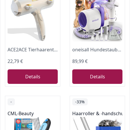
ACE2ACE Tierhaarentferner Fusselrolle, Katzenhaarentferner
oneisall Hundestaubsauger mit Bürste
22,79 €
89,99 €
Details
Details
-
-33%
CML-Beauty
Haarroller & -handschuhe