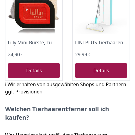
Lilly Mini-Bürste, zum Entfernen von Haustier-, Hunde-, Katzenhaaren, Haarentferner
LINTPLUS Tierhaarentferner mit 130 cm langem Griff – Effektive Reinigung großer Flächen im Stehen
24,90 €
29,99 €
Details
Details
ℹ️ Wir erhalten von ausgewählten Shops und Partnern
ggf. Provisionen
Welchen Tierhaarentferner soll ich
kaufen?