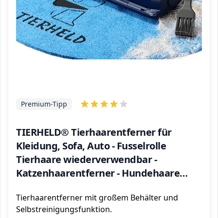
Premium-Tipp
TIERHELD® Tierhaarentferner für
Kleidung, Sofa, Auto - Fusselrolle
Tierhaare wiederverwendbar -
Katzenhaarentferner - Hundehaare
entfernen - Tierhaarbürste -
Tierhaarentferner mit großem Behälter und
Fusselbürste Tierhaare - Lint Roller
Selbstreinigungsfunktion.