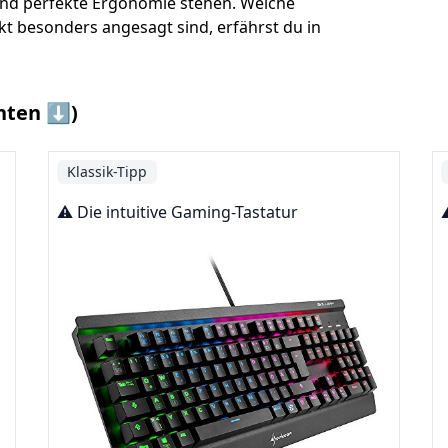
und perfekte Ergonomie stehen. Welche
t besonders angesagt sind, erfährst du in
nten ⬇️)
Klassik-Tipp
⚠️ Die intuitive Gaming-Tastatur