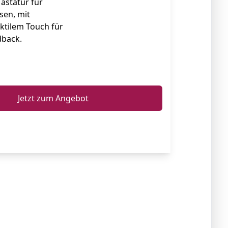
astatur für
sen, mit
ktilem Touch für
dback.
ℹ️
Jetzt zum Angebot