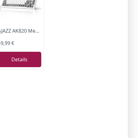
AJAZZ AK820 Mechanical Keyboard, 75% Hot Swappable Wired Keyboard with Volume Control Knob, QWERTY Layout, PBT Keycaps, Five-Layer Sound Insulation Pad, 82-Key Gaming Keyboard, Grey White
49,99 €
Details