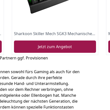
rd Green Switch German Layout
Sharkoon Skiller Mech SGK3 Mechanische Gaming Tastatur (mit RGB-Beleuchtung, rote Schalter, N-Key-Rollover, 1000 Hz Polling Rate) schwarz
Jetzt zum Angebot
 Partnern ggf. Provisionen
nnen sowohl fürs Gaming als auch für den
rden. Gerade durch ihre perfekte
gesunde Hand- und Unterarmstellung.
nden vor dem Rechner verbringen, ohne
andgelenke oder Ellenbogen hat. Manche
Beleuchtung der nächsten Generation, die
erdem können spezielle Funktionstasten