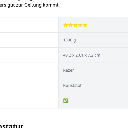
ers gut zur Geltung kommt.
⭐⭐⭐⭐⭐
1300 g
49,2 x 20,1 x 7,2 cm
Razer
Kunststoff
✅
Tastatur