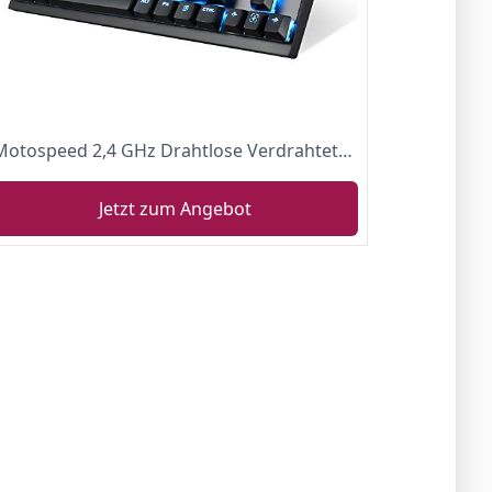
Motospeed 2,4 GHz Drahtlose Verdrahtete Mechanische Tastatur mit 87 Tasten LED- Hintergrundbeleuchtung und Blauen Schaltern Typ C Gaming Tastatur
Jetzt zum Angebot