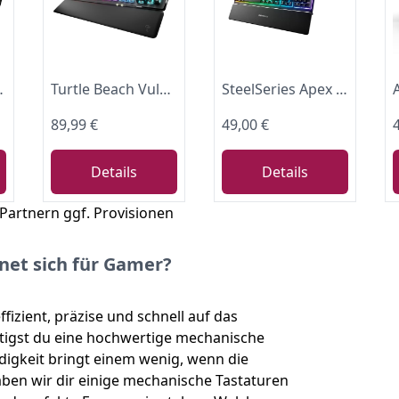
atur, Blauem Schalter
Turtle Beach Vulcan II Tactile mechanische RGB-Gaming-Tastatur DE Layout
SteelSeries Apex 3 Gaming Tastatur - 10-Zonen RGB-Beleuchtung - Flüsterleise Gaming-Switches - Premium magnetische Handballenauflage - IP32 wassergeschützt - Deutsches (QWERTZ) Layout
89,99 €
49,00 €
Details
Details
 Partnern ggf. Provisionen
net sich für Gamer?
izient, präzise und schnell auf das
tigst du eine hochwertige mechanische
digkeit bringt einem wenig, wenn die
aben wir dir einige mechanische Tastaturen