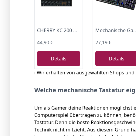
CHERRY KC 200 MX, Mechanische Tastatur, DE QWERTZ, MX2A Silent RED, Schwarz
Mechanische Gaming-Tastatur, RGB Kabelgebundene Tast
44,90 €
27,19 €
Details
Details
ℹ️ Wir erhalten von ausgewählten Shops und
Welche mechanische Tastatur eig
Um als Gamer deine Reaktionen möglichst eff
Computerspiel übertragen zu können, benö
Tastatur. Denn die beste Reaktionsgeschwin
Technik nicht mitzieht. Aus diesem Grund h