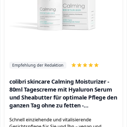
Empfehlung der Redaktion
colibri skincare Calming Moisturizer -
80ml Tagescreme mit Hyaluron Serum
und Sheabutter für optimale Pflege den
ganzen Tag ohne zu fetten -
Gesichtscreme für Frauen und Männer -
Schnell einziehende und vitalisierende
face cream
Gesichtspflege für Sie und Ihn – vegan und