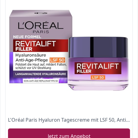
L'Oréal Paris Hyaluron Tagescreme mit LSF 50, Anti-Aging Gesichtspflege mit Micro-Filler Hyaluronsäure für Feuchtigkeit und Anti Falten Effekt, Revitalift Filler, 1 x 50 ml
Jetzt zum Angebot