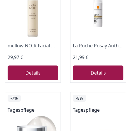
mellow NOIR Facial Moisturiser 50ml Gesichtscreme
La Roche Posay Anthelios Age Correct, Feuchtigkeitsspendende Anti-Age Tagescreme mit LSF50 für reife, empfindliche Haut, Beugt lichtbedingter Hautalterung vor, Mit Niacinamid und Phe-Resorcinol, 50 ml
29,97 €
21,99 €
Details
Details
-7%
-8%
Tagespflege
Tagespflege