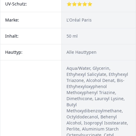
UV-Schutz:
⭐⭐⭐⭐⭐
Marke:
L'Oréal Paris
Inhalt:
50 ml
Hauttyp:
Alle Hauttypen
Aqua/Water, Glycerin,
Ethyhexyl Salicylate, Ethyhexyl
Triazone, Alcohol Denat, Bis-
Ethyhexyloxyphenol
Methoxyphenyl Triazine,
Dimethicone, Lauroyl Lysine,
Butyl
Methoxydibenzoylmethane,
Octyldodecanol, Behenyl
Alcohol, Isopropyl Isostearate,
Perlite, Aluminium Starch
Octenylsuccinate, Cetyl