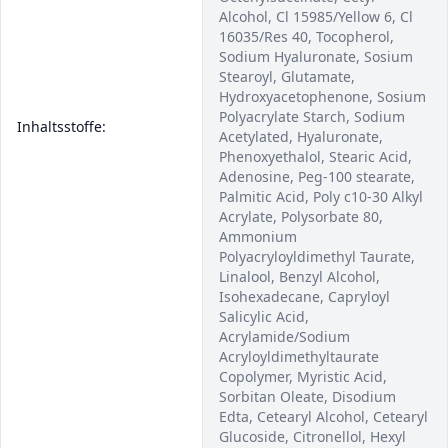
Alcohol, Cl 15985/Yellow 6, Cl
16035/Res 40, Tocopherol,
Sodium Hyaluronate, Sosium
Stearoyl, Glutamate,
Hydroxyacetophenone, Sosium
Polyacrylate Starch, Sodium
Inhaltsstoffe:
Acetylated, Hyaluronate,
Phenoxyethalol, Stearic Acid,
Adenosine, Peg-100 stearate,
Palmitic Acid, Poly c10-30 Alkyl
Acrylate, Polysorbate 80,
Ammonium
Polyacryloyldimethyl Taurate,
Linalool, Benzyl Alcohol,
Isohexadecane, Capryloyl
Salicylic Acid,
Acrylamide/Sodium
Acryloyldimethyltaurate
Copolymer, Myristic Acid,
Sorbitan Oleate, Disodium
Edta, Cetearyl Alcohol, Cetearyl
Glucoside, Citronellol, Hexyl