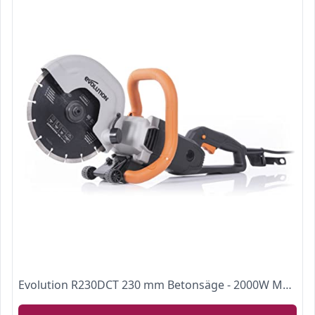
Evolution R230DCT 230 mm Betonsäge - 2000W Motor, kein Gas, 90 mm Schnitt, inkl. Diamantblatt für Mauerwerk