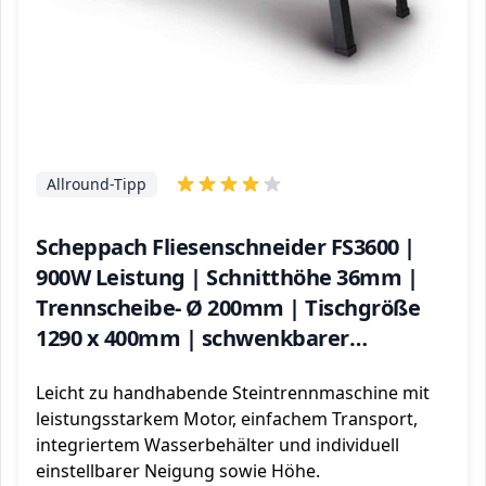
Allround-Tipp
Scheppach Fliesenschneider FS3600 |
900W Leistung | Schnitthöhe 36mm |
Trennscheibe- Ø 200mm | Tischgröße
1290 x 400mm | schwenkbarer
Schneidkopf | Tauchfunktion |
Leicht zu handhabende Steintrennmaschine mit
Wasserbehälter 30L
leistungsstarkem Motor, einfachem Transport,
integriertem Wasserbehälter und individuell
einstellbarer Neigung sowie Höhe.