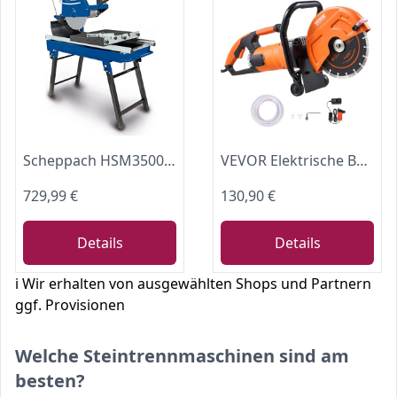
Scheppach HSM3500 Steintrennmaschine Fliesenschneider | inkl. Fahrvorrichtung & Diamanttrennscheibe | 700mm Schnittlänge | 110mm Schnitthöhe | inkl. Wasserpumpe & Winkelanschlag | Sägekopf 0°- +45°
VEVOR Elektrische Betonsäge, 230 mm, Hochleistungs-Kreissäge 2000 W, Schnitttiefe 89 mm, Nass-/Trocken-Scheibensäge mit Wasserrohr, Wasserpumpe, Sägeblatt, für Stein und Ziegel
729,99 €
130,90 €
Details
Details
ℹ️ Wir erhalten von ausgewählten Shops und Partnern
ggf. Provisionen
Welche Steintrennmaschinen sind am
besten?