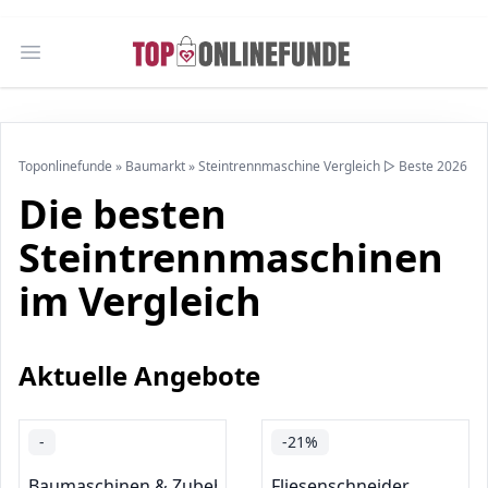
Open main menu
Toponlinefunde
»
Baumarkt
»
Steintrennmaschine Vergleich ▷ Beste 2026
Die besten
Steintrennmaschinen
im Vergleich
Aktuelle Angebote
-
-21%
Baumaschinen & Zubehör
Fliesenschneider