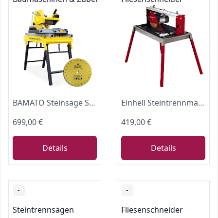
BAMATO Steinsäge STRM-355 Steintrennmaschine Nassschneider 2200W
Einhell Steintrennmaschine TE-SC 570 L (1500 W, Max. Schnitthöhe 60 mm, Turbo Diamant Trennscheibe Ø250 x Ø25,4 mm, abnehmbarer Laser)
699,00 €
419,00 €
Details
Details
-
-
Steintrennsägen
Fliesenschneider