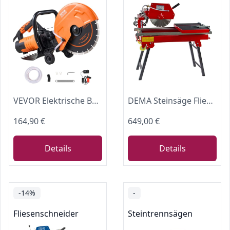
VEVOR Elektrische Betonsäge, 305 mm, Hochleistungs-Kreissäge 2800 W, Schnitttiefe 114 mm, Nass-/Trocken-Scheibensäge mit Wasserrohr, Wasserpumpe, Sägeblatt, für Stein und Ziegel
DEMA Steinsäge Fliesensäge Fliesenschneider 350 mm – Nassschnitt, 2000 W, Präzisionssäge für Fliesen und Steine
164,90 €
649,00 €
Details
Details
-14%
-
Fliesenschneider
Steintrennsägen