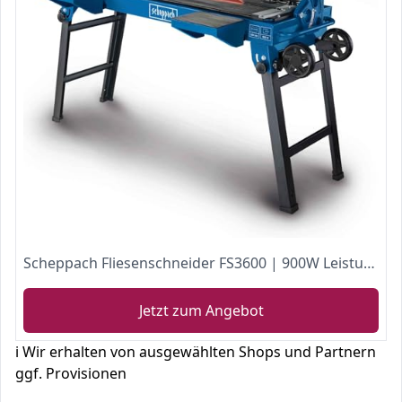
Scheppach Fliesenschneider FS3600 | 900W Leistung | Schnitthöhe 36mm | Trennscheibe- Ø 200mm | Tischgröße 1290 x 400mm | schwenkbarer Schneidkopf | Tauchfunktion | Wasserbehälter 30L
Jetzt zum Angebot
ℹ️ Wir erhalten von ausgewählten Shops und Partnern
ggf. Provisionen