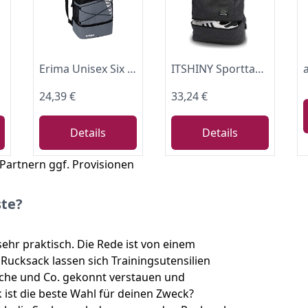
ize
Erima Unisex Six Wings Rucksack mit Bodenfach
ITSHINY Sporttasche für männer Frauen, Umhängetasche für das Fitnessstudio, Reiserucksack,Gym Bag 3 in 1 Design mit Schuhfach, Gym Tasche wasserdicht und leicht
24,39 €
33,24 €
Details
Details
 Partnern ggf. Provisionen
ste?
 sehr praktisch. Die Rede ist von einem
Rucksack lassen sich Trainingsutensilien
che und Co. gekonnt verstauen und
 ist die beste Wahl für deinen Zweck?