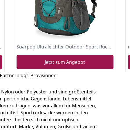
h für Nasse Kleidung und Verstärktem Boden, 45 Liter
Soarpop Ultraleichter Outdoor-Sport Rucksack Wanderrucksack Trekkingrucksack für Camping, Klettern, Radfahren (BB4332MCG)
Jetzt zum Angebot
 Partnern ggf. Provisionen
Nylon oder Polyester und sind größtenteils
m persönliche Gegenstände, Lebensmittel
en zu tragen, was vor allem für Menschen,
orteil ist. Sportrucksäcke werden in den
terscheiden sich nicht nur optisch
komfort, Marke, Volumen, Größe und vielem