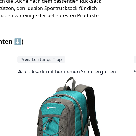
sich die Suche nach dem passenden Rucksack
tützen, den idealen Sportrucksack für dich
haben wir einige der beliebtesten Produkte
nten ⬇️)
Preis-Leistungs-Tipp
⚠️ Rucksack mit bequemen Schultergurten