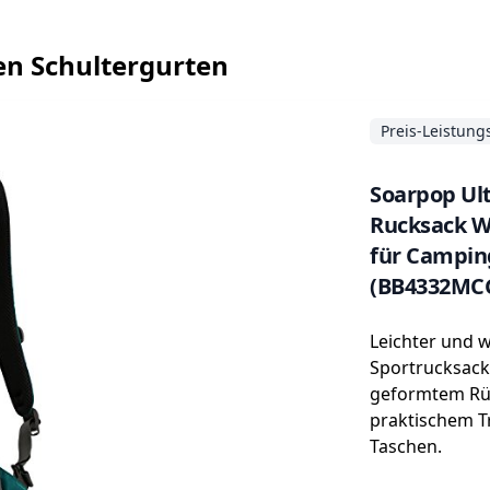
en Schultergurten
Preis-Leistung
Soarpop Ult
Rucksack W
für Camping
(BB4332MC
Leichter und 
Sportrucksack
geformtem Rüc
praktischem Tr
Taschen.