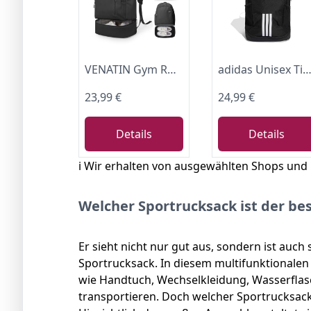
VENATIN Gym Rucksack damen Sportrucksack mit Schuhfach und Nasstasche,Wasserdichter Freizeitrucksack Sportrucksack Sporttasche für Schwimmen Yoga,Handgepäckrucksack Reise-Laptop-Rucksack,Schwarz
adidas Unisex Tiro Backpack, black/white, One s
23,99 €
24,99 €
Details
Details
ℹ️ Wir erhalten von ausgewählten Shops und
Welcher Sportrucksack ist der be
Er sieht nicht nur gut aus, sondern ist auch
Sportrucksack. In diesem multifunktionalen 
wie Handtuch, Wechselkleidung, Wasserflas
transportieren. Doch welcher Sportrucksack