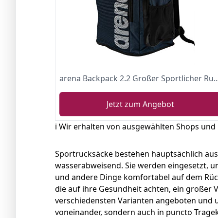
arena Backpack 2.2 Großer Sportlicher Rucksack, Reise-, Sport-, Schwimm- und Freizeitrucksack, Strandrucksack mit Fac
Jetzt zum Angebot
ℹ️ Wir erhalten von ausgewählten Shops und
Sportrucksäcke bestehen hauptsächlich aus 
wasserabweisend. Sie werden eingesetzt, u
und andere Dinge komfortabel auf dem Rück
die auf ihre Gesundheit achten, ein großer V
verschiedensten Varianten angeboten und un
voneinander, sondern auch in puncto Trage