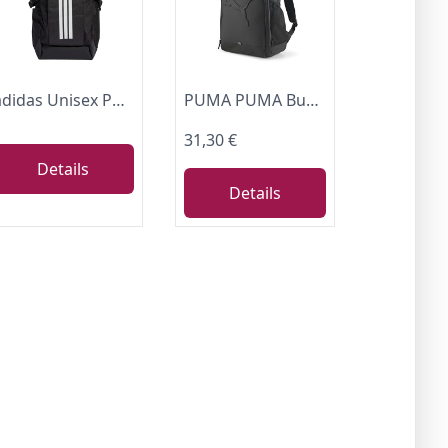
adidas Unisex Power Backpack, black/white, One size
PUMA PUMA Buzz Backpack, Unisex-Erwachsene Rucksack, Schwarz, OSFA -
31,30 €
Details
Details