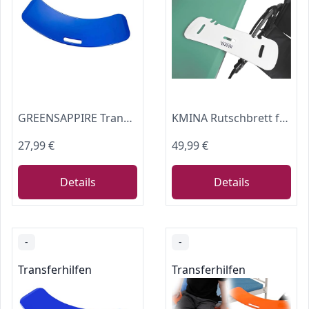
GREENSAPPIRE Transferbrett für Rollstuhlfahrer – Rutschfestes Gleitbrett aus Hochfestem Kunststoff, Patienten-Transferhilfe zum sicheren Umsetzen zwischen Rollstuhl, Bett, Toilette und Auto (Blau)
KMINA Rutschbrett für Rollstuhlfahrer, Transferbrett Pflege Bett Auto, Weiß
27,99 €
49,99 €
Details
Details
-
-
Transferhilfen
Transferhilfen