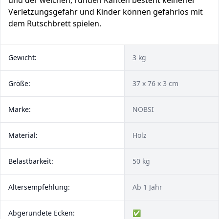
und der weichen, runden Kanten besteht keinerlei
Verletzungsgefahr und Kinder können gefahrlos mit
dem Rutschbrett spielen.
Gewicht:
3 kg
Größe:
37 x 76 x 3 cm
Marke:
NOBSI
Material:
Holz
Belastbarkeit:
50 kg
Altersempfehlung:
Ab 1 Jahr
Abgerundete Ecken:
✅