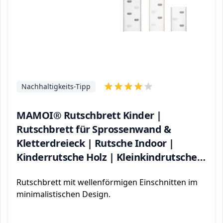
Nachhaltigkeits-Tipp
MAMOI® Rutschbrett Kinder |
Rutschbrett für Sprossenwand &
Kletterdreieck | Rutsche Indoor |
Kinderrutsche Holz | Kleinkindrutsche |
Babyrutsche | CE | 100% ECO | Made in
Rutschbrett mit wellenförmigen Einschnitten im
EU
minimalistischen Design.