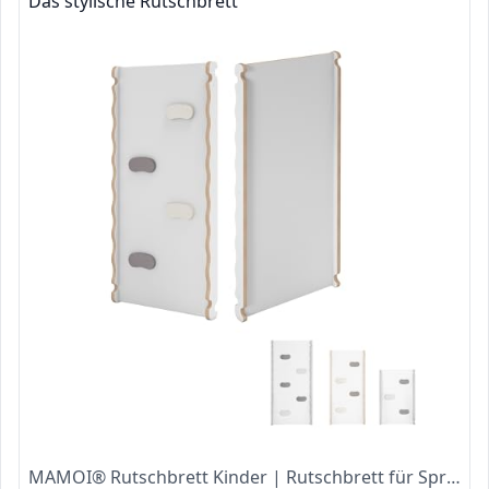
Das stylische Rutschbrett
MAMOI® Rutschbrett Kinder | Rutschbrett für Sprossenwand & Kletterdreieck | Rutsche Indoor | Kinderrutsche Holz | Kleinkindrutsche | Babyrutsche | CE | 100% ECO | Made in EU