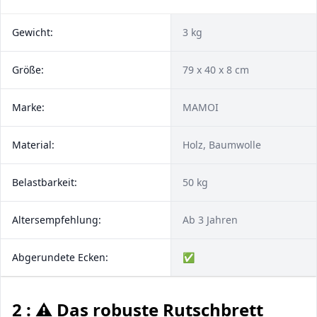
Gewicht:
3 kg
Größe:
79 x 40 x 8 cm
Marke:
MAMOI
Material:
Holz, Baumwolle
Belastbarkeit:
50 kg
Altersempfehlung:
Ab 3 Jahren
Abgerundete Ecken:
✅
2 : ⚠️ Das robuste Rutschbrett