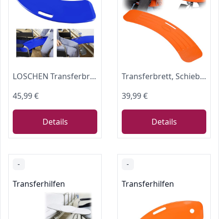
LOSCHEN Transferbrett, Patientenschieber für den Transfer von Patienten oder Handica vom Rollstuhl ins Bett, die Toilette, die Badewanne, das Auto - Schiebebrett mit einem Griff (Blau)
Transferbrett, Schiebe-Patienten-Transferbrett mit Griffen Badewannen Einstiegshilfe Behinderten Hilfsmittel 150 Kg Gewichtskapazität Transferbrett für Senioren Im Bett Auto Rollstuhl Toilette
45,99 €
39,99 €
Details
Details
-
-
Transferhilfen
Transferhilfen