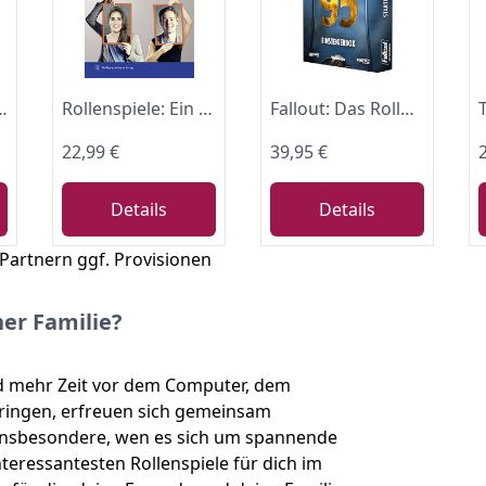
lig, Für Rollenspiele, Für Kinder ab 3 Jahren
Rollenspiele: Ein Handbuch mit Übungsfällen und Begleitung
Fallout: Das Rollenspiel - Starter Set
22,99 €
39,95 €
Details
Details
 Partnern ggf. Provisionen
ner Familie?
 mehr Zeit vor dem Computer, dem
bringen, erfreuen sich gemeinsam
 insbesondere, wen es sich um spannende
nteressantesten Rollenspiele für dich im