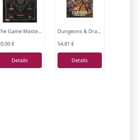
The Game Master’s Book: Fallen, Rätsel und Dungeons: Erschaffe unzählige neue und aufregende 5e-RPG-Abenteuer und bringe die Spielcharaktere an ihre Grenzen. Must-have für alle Fans
Dungeons & Dragons Starter Set: Helden der Grenzlande | D&D Fantasy-Abenteuerspiel für 3–5 Spieler (Deutsche Version)
20,00 €
54,81 €
Details
Details