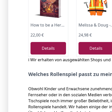
How to be a Hero: Das Regelwerk – Collector's Edition von DerHauge
Melissa & Doug - Bauarbeiter-Kostüm, 6-tei
22,00 €
24,98 €
Details
Details
ℹ️ Wir erhalten von ausgewählten Shops und
Welches Rollenspiel passt zu mei
Obwohl Kinder und Erwachsene zunehmend
Fernseher oder in den sozialen Medien ver
Tischspiele noch immer großer Beliebtheit,
Rollenspiele handelt. Wir haben einige der i