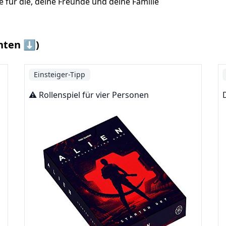
e für die, deine Freunde und deine Familie
nten ⬇️)
Einsteiger-Tipp
⚠️ Rollenspiel für vier Personen