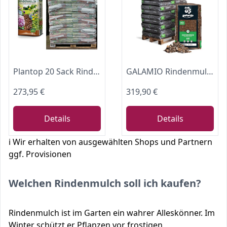
Plantop 20 Sack Rindenmulch á 70 Liter = 1400 Liter Mulch in Gärtnerqualität
GALAMIO Rindenmulch Kiefer Mix 5-60 mm - 2340L (39 x 60L) - unbehandelter, natürlicher Bodenschutz
273,95 €
319,90 €
Details
Details
ℹ️ Wir erhalten von ausgewählten Shops und Partnern
ggf. Provisionen
Welchen Rindenmulch soll ich kaufen?
Rindenmulch ist im Garten ein wahrer Alleskönner. Im
Winter schützt er Pflanzen vor frostigen