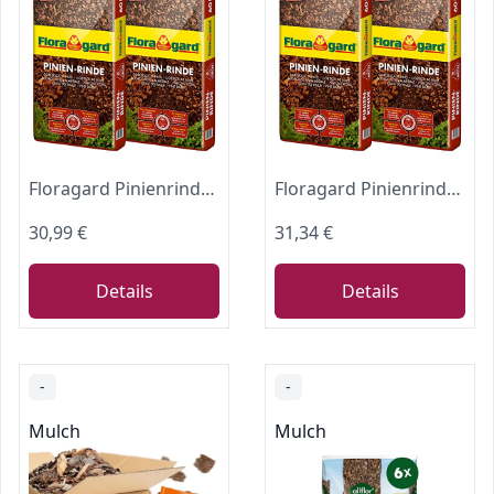
Floragard Pinienrinde 120 L (2×60 L, 25-40 mm) – dekorativer Premium-Mulch & natürliche Bodenabdeckung für Beete, Pflanzflächen, Stauden- & Gehölzbeete sowie Wege – unterdrückt Unkraut
Floragard Pinienrinde 120 L (2×60 L, 15–25 mm) – dekorativer Premium-Mulch & natürliche Bodenabdeckung für Beete, Pflanzflächen, Stauden- & Gehölzbeete sowie Wege – unterdrückt Unkraut
30,99 €
31,34 €
Details
Details
-
-
Mulch
Mulch