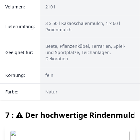
Volumen:
210 l
3 x 50 l Kakaoschalenmulch, 1 x 60 l
Lieferumfang:
Pinienmulch
Beete, Pflanzenkübel, Terrarien, Spiel-
Geeignet für:
und Sportplätze, Teichanlagen,
Dekoration
Körnung:
fein
Farbe:
Natur
7 : ⚠️ Der hochwertige Rindenmulch