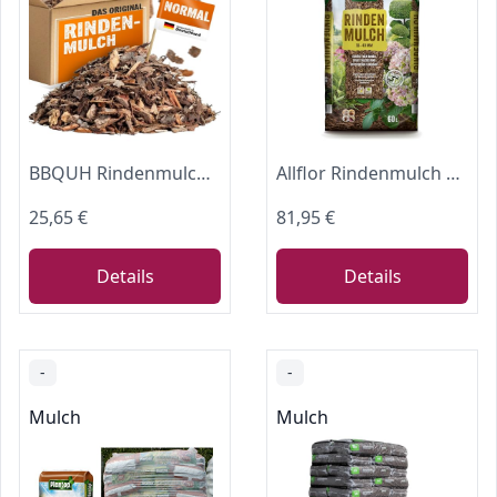
BBQUH Rindenmulch 10–40 mm 120 L (2×60 L) aus Fichten- & Kiefernrinde
Allflor Rindenmulch aus verschiedenen Nadelholzrinden I 60 Liter Beutel I Holzhackschnitzel für Garten I Gartenmulch gegen Unkraut
25,65 €
81,95 €
Details
Details
-
-
Mulch
Mulch